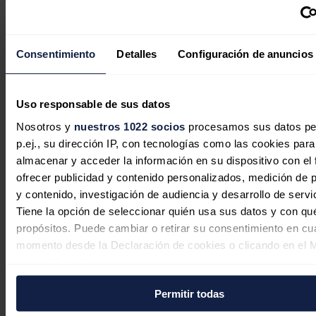
EDP invita a conocer en la FIDMA el
presente y futuro de la energía en
Asturias
Consentimiento
Detalles
Configuración de anuncios
Redacción
31/07/2026
Uso responsable de sus datos
Nosotros y
nuestros 1022 socios
procesamos sus datos pe
p.ej., su dirección IP, con tecnologías como las cookies para
almacenar y acceder la información en su dispositivo con el 
ofrecer publicidad y contenido personalizados, medición de p
y contenido, investigación de audiencia y desarrollo de servi
Tiene la opción de seleccionar quién usa sus datos y con qu
propósitos. Puede cambiar o retirar su consentimiento en cu
momento desde la Declaración de cookies o clicando en el 
consentimiento.
Permitir todas
Si lo permite, también quisiéramos:
Recopilar información sobre su ubicación geográfica