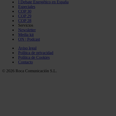
I Debate Energético en España
Especiales
COP 30
COP 29
COP 28
Servicios
Newsletter
Media kit
ON | Podcast
Aviso legal
Política de privacidad
Política de Cookies
Contacto
© 2026 Roca Comunicación S.L.