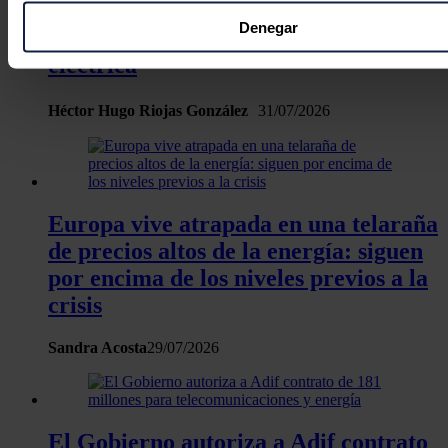
El almacenamiento energético entra
puede tener una precisión de varios metros
Denegar
en la primera división de la industria
Identificar su dispositivo analizándolo activamente p
eléctrica
características específicas (huellas digitales)
Obtenga más información sobre cómo se procesan sus dato
Héctor Hugo Riojas González
31/07/2026
personales y establezca sus preferencias en la
sección de 
Puede cambiar o retirar su consentimiento en cualquier mo
la Declaración de cookies.
Las cookies de este sitio web se usan para personalizar el c
Europa vive atrapada en una telaraña
y los anuncios, ofrecer funciones de redes sociales y analiza
de precios altos de la energía: siguen
tráfico. Además, compartimos información sobre el uso que 
por encima de los niveles previos a la
sitio web con nuestros partners de redes sociales, publicida
crisis
análisis web, quienes pueden combinarla con otra informació
haya proporcionado o que hayan recopilado a partir del uso 
Sandra Acosta
29/07/2026
hecho de sus servicios.
El Gobierno autoriza a Adif contrato