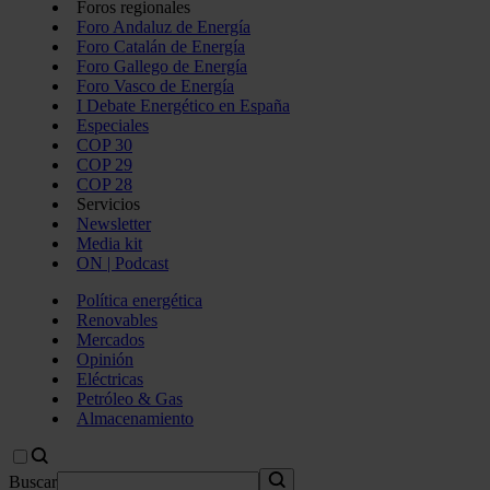
Foros regionales
Foro Andaluz de Energía
Foro Catalán de Energía
Foro Gallego de Energía
Foro Vasco de Energía
I Debate Energético en España
Especiales
COP 30
COP 29
COP 28
Servicios
Newsletter
Media kit
ON | Podcast
Política energética
Renovables
Mercados
Opinión
Eléctricas
Petróleo & Gas
Almacenamiento
Buscar