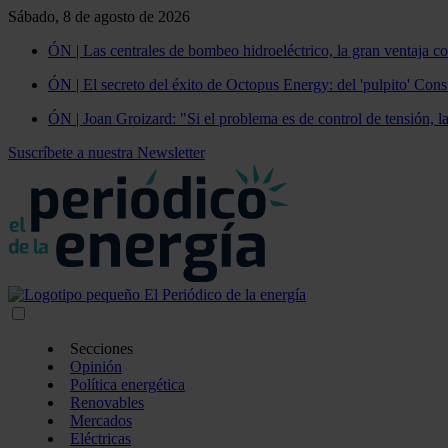
Sábado, 8 de agosto de 2026
ÓN | Las centrales de bombeo hidroeléctrico, la gran ventaja co
ÓN | El secreto del éxito de Octopus Energy: del 'pulpito' Const
ÓN | Joan Groizard: "Si el problema es de control de tensión, l
Suscríbete a nuestra Newsletter
Secciones
Opinión
Política energética
Renovables
Mercados
Eléctricas