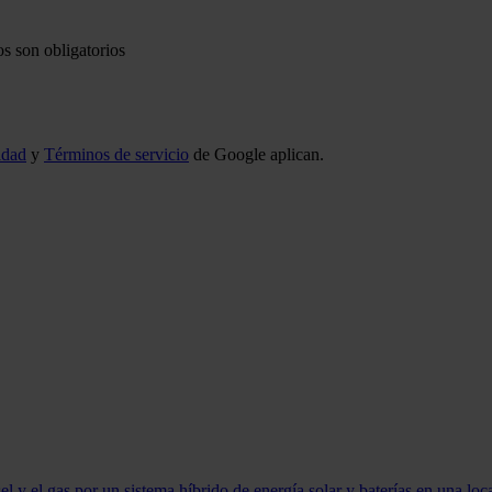
s son obligatorios
idad
y
Términos de servicio
de Google aplican.
ésel y el gas por un sistema híbrido de energía solar y baterías en una lo