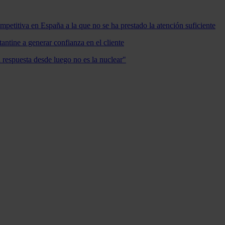
mpetitiva en España a la que no se ha prestado la atención suficiente
antine a generar confianza en el cliente
a respuesta desde luego no es la nuclear"