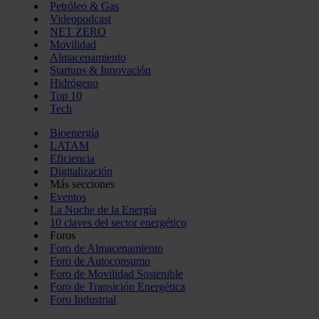
Petróleo & Gas
Videopodcast
NET ZERO
Movilidad
Almacenamiento
Startups & Innovación
Hidrógeno
Top 10
Tech
Bioenergía
LATAM
Eficiencia
Digitalización
Más secciones
Eventos
La Noche de la Energía
10 claves del sector energético
Foros
Foro de Almacenamiento
Foro de Autoconsumo
Foro de Movilidad Sostenible
Foro de Transición Energética
Foro Industrial