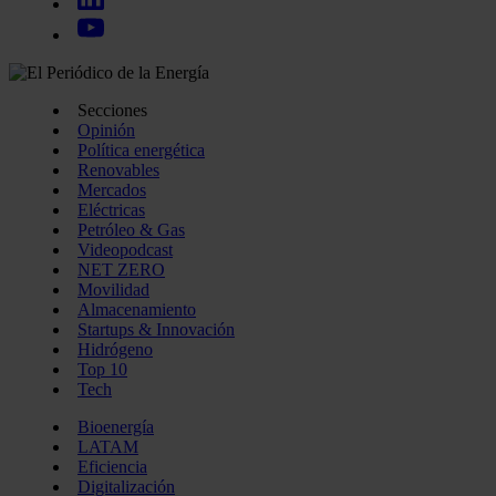
Secciones
Opinión
Política energética
Renovables
Mercados
Eléctricas
Petróleo & Gas
Videopodcast
NET ZERO
Movilidad
Almacenamiento
Startups & Innovación
Hidrógeno
Top 10
Tech
Bioenergía
LATAM
Eficiencia
Digitalización