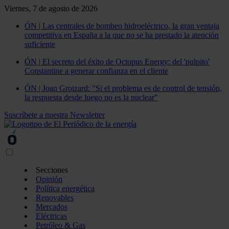
Viernes, 7 de agosto de 2026
ÓN | Las centrales de bombeo hidroeléctrico, la gran ventaja
competitiva en España a la que no se ha prestado la atención
suficiente
ÓN | El secreto del éxito de Octopus Energy: del 'pulpito'
Constantine a generar confianza en el cliente
ÓN | Joan Groizard: "Si el problema es de control de tensión,
la respuesta desde luego no es la nuclear"
Suscríbete a nuestra Newsletter
Secciones
Opinión
Política energética
Renovables
Mercados
Eléctricas
Petróleo & Gas