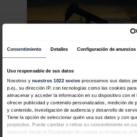
Consentimiento
Detalles
Configuración de anuncios
Uso responsable de sus datos
El petróleo de Texas sube un 1,4 %, a
Nosotros y
nuestros 1022 socios
procesamos sus datos pe
76,27 dólares, pendiente de acuerdo
p.ej., su dirección IP, con tecnologías como las cookies para
almacenar y acceder la información en su dispositivo con el 
para abrir Ormuz
ofrecer publicidad y contenido personalizados, medición de p
y contenido, investigación de audiencia y desarrollo de servi
Redacción
06/08/2026
Tiene la opción de seleccionar quién usa sus datos y con qu
propósitos. Puede cambiar o retirar su consentimiento en cu
momento desde la Declaración de cookies o clicando en el 