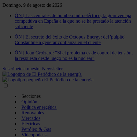
Domingo, 9 de agosto de 2026
ÓN | Las centrales de bombeo hidroeléctrico, la gran ventaja
competitiva en España a la que no se ha prestado la atención
suficiente
ÓN | El secreto del éxito de Octopus Energy: del 'pulpito'
Constantine a generar confianza en el cliente
ÓN | Joan Groizard: "Si el problema es de control de tensión,
la respuesta desde luego no es la nuclear"
Suscríbete a nuestra Newsletter
Secciones
Opinión
Política energética
Renovables
Mercados
Eléctricas
Petróleo & Gas
Videopodcast