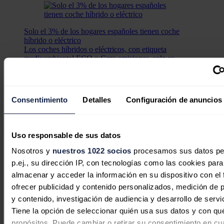
Solo el 3% de los hogares españoles tienen coche
híbrido o eléctrico
Los coches híbridos o eléctricos, con etiqueta
medioambiental ECO o Cero emisiones, solo se
encuentran en un 3,2% de los hogares españoles.
"La movilidad eléctrica es algo más que el simple cambio
tecnológico de los motores de combustión. Se trata de conectar los
Consentimiento
Detalles
Configuración de anuncios
mundos del transporte, la energía y el entorno construido. Sin
embargo, esto depende de la
interoperabilidad
de los datos y del
intercambio de información, y llegar allí es un desafío", sostienen las
eléctricas
.
Uso responsable de sus datos
Noticias relacionadas
Nosotros y
nuestros 1022 socios
procesamos sus datos pe
p.ej., su dirección IP, con tecnologías como las cookies para
almacenar y acceder la información en su dispositivo con el 
ofrecer publicidad y contenido personalizados, medición de p
y contenido, investigación de audiencia y desarrollo de servi
El Gobierno cambia las reglas del
Tiene la opción de seleccionar quién usa sus datos y con qu
ahorro energético obligatorio para
propósitos. Puede cambiar o retirar su consentimiento en cu