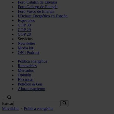
Foro Catalán de Energía
Foro Gallego de Energía
Foro Vasco de Energía
I Debate Energético en España
Especiales
COP 30
COP 29
COP 28
Servicios
Newsletter
Media kit
ON | Podcast
Política energética
Renovables
Mercados
Opinión
Eléctricas
Petróleo & Gas
Almacenamiento
Buscar
Movilidad
·
Política energética