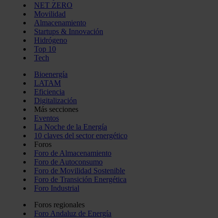
NET ZERO
Movilidad
Almacenamiento
Startups & Innovación
Hidrógeno
Top 10
Tech
Bioenergía
LATAM
Eficiencia
Digitalización
Más secciones
Eventos
La Noche de la Energía
10 claves del sector energético
Foros
Foro de Almacenamiento
Foro de Autoconsumo
Foro de Movilidad Sostenible
Foro de Transición Energética
Foro Industrial
Foros regionales
Foro Andaluz de Energía