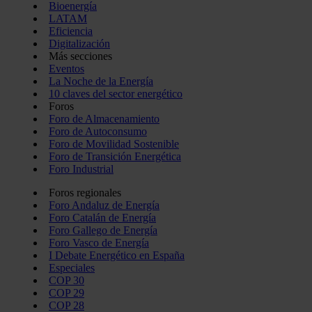
Bioenergía
LATAM
Eficiencia
Digitalización
Más secciones
Eventos
La Noche de la Energía
10 claves del sector energético
Foros
Foro de Almacenamiento
Foro de Autoconsumo
Foro de Movilidad Sostenible
Foro de Transición Energética
Foro Industrial
Foros regionales
Foro Andaluz de Energía
Foro Catalán de Energía
Foro Gallego de Energía
Foro Vasco de Energía
I Debate Energético en España
Especiales
COP 30
COP 29
COP 28