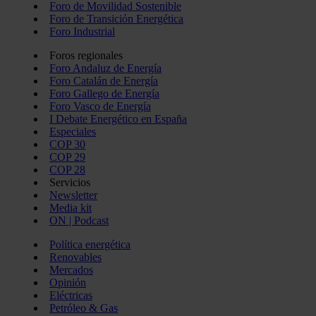
Foro de Movilidad Sostenible
Foro de Transición Energética
Foro Industrial
Foros regionales
Foro Andaluz de Energía
Foro Catalán de Energía
Foro Gallego de Energía
Foro Vasco de Energía
I Debate Energético en España
Especiales
COP 30
COP 29
COP 28
Servicios
Newsletter
Media kit
ON | Podcast
Política energética
Renovables
Mercados
Opinión
Eléctricas
Petróleo & Gas