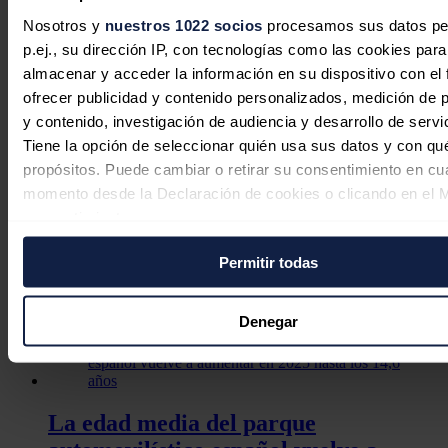
Nosotros y
nuestros 1022 socios
procesamos sus datos pe
Esta situación provocó 3.000 muertes atribuibles al calor en verano,
p.ej., su dirección IP, con tecnologías como las cookies para
cifra también inferior al ejercicio anterior, pero la tercera más alta
desde 2003.
almacenar y acceder la información en su dispositivo con el 
ofrecer publicidad y contenido personalizados, medición de p
Noticias relacionadas
y contenido, investigación de audiencia y desarrollo de servi
Tiene la opción de seleccionar quién usa sus datos y con qu
propósitos. Puede cambiar o retirar su consentimiento en cu
momento desde la Declaración de cookies o clicando en el 
La inversión energética en España
consentimiento.
cambia de rumbo: las baterías y las
Permitir todas
redes sustituyen al boom renovable
Si lo permite, también quisiéramos:
Recopilar información sobre su ubicación geográfica
Sandra Acosta
07/08/2026
puede tener una precisión de varios metros
Denegar
Identificar su dispositivo analizándolo activamente p
características específicas (huellas digitales)
Obtenga más información sobre cómo se procesan sus dato
personales y establezca sus preferencias en la
sección de 
La edad media del parque
Puede cambiar o retirar su consentimiento en cualquier mo