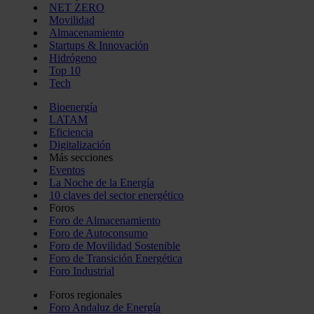
NET ZERO
Movilidad
Almacenamiento
Startups & Innovación
Hidrógeno
Top 10
Tech
Bioenergía
LATAM
Eficiencia
Digitalización
Más secciones
Eventos
La Noche de la Energía
10 claves del sector energético
Foros
Foro de Almacenamiento
Foro de Autoconsumo
Foro de Movilidad Sostenible
Foro de Transición Energética
Foro Industrial
Foros regionales
Foro Andaluz de Energía