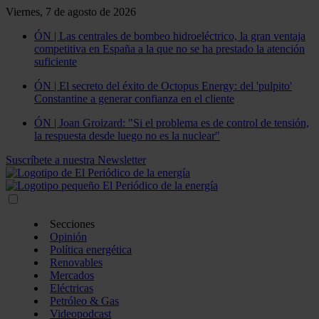
Viernes, 7 de agosto de 2026
ÓN | Las centrales de bombeo hidroeléctrico, la gran ventaja
competitiva en España a la que no se ha prestado la atención
suficiente
ÓN | El secreto del éxito de Octopus Energy: del 'pulpito'
Constantine a generar confianza en el cliente
ÓN | Joan Groizard: "Si el problema es de control de tensión,
la respuesta desde luego no es la nuclear"
Suscríbete a nuestra Newsletter
Secciones
Opinión
Política energética
Renovables
Mercados
Eléctricas
Petróleo & Gas
Videopodcast