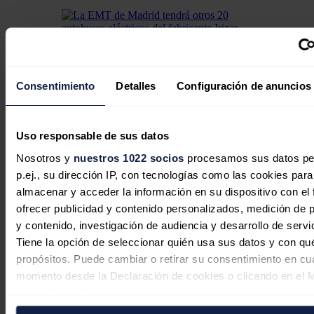
La EMT de Madrid tendrá otros 20 autobuses eléctricos
del fabricante Irizar
Consentimiento
Detalles
Configuración de anuncios
En esta misma línea, la EMT ha adjudicado recientemente un
concurso para comprar 100 autobuses eléctricos, 80 estándar y 20
minibuses de 8 metros de longitud, con vistas a incorporarlos al
servicio en 2024.
Uso responsable de sus datos
Para el año 2025 se prevé la llegada de otros 100 autobuses
Nosotros y
nuestros 1022 socios
procesamos sus datos pe
eléctricos a la flota municipal.
p.ej., su dirección IP, con tecnologías como las cookies para
También ha destacado Carabante lo “joven” que es la flota de la
almacenar y acceder la información en su dispositivo con el 
EMT, que se compone de
2.038 autobuses
, de los
cuales 1.811 son
ofrecer publicidad y contenido personalizados, medición de p
autobuses propulsados por GNC (un 88,9%), 5 son híbridos
GNC enchufables (0,24%) y 222 son vehículos 100 % eléctricos
y contenido, investigación de audiencia y desarrollo de servi
(10,9%)
.
Tiene la opción de seleccionar quién usa sus datos y con qu
propósitos. Puede cambiar o retirar su consentimiento en cu
Y es que, ha explicado el delegado, la flota de la EMT tiene una
antigüedad media de 4,55 años, lo que la convierte en la más joven
momento desde la Declaración de cookies o clicando en el 
de España y en la segunda de Europa, por detrás de Berlín.
consentimiento.
Noticias relacionadas