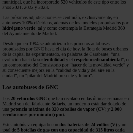
municipal, que ha incorporado 520 vehículos de este tipo entre los
años 2021, 2022 y 2023.
Las próximas adjudicaciones se centrarán, exclusivamente, en
autobuses 100% eléctricos, además de los modelos propulsados por
hidrógeno verde
, tal y como contempla la Estrategia Madrid 360
del Ayuntamiento de Madrid.
Desde que en 1994 se adquirieran los primeros autobuses
propulsados por GNC hasta el día de hoy, la flota de buses urbanos
de la capital ha experimentado, en palabras de Carabante, “una
evolución hacia la
sostenibilidad
y el
respeto
medioambiental
”, en
un compromiso del Consistorio por “hacer de la movilidad verde” y
su consecuente mejora en la “calidad de vida y del aire en la
ciudad”, un “pilar del Madrid presente y futuro”.
Los autobuses de GNC
Los
20 vehículos GNC
que han recalado en las últimas semanas en
Madrid son del fabricante
Solaris
, un moderno estándar dotado de
una
potencia máxima de 320 caballos de vapor (CV
) y
2.000
revoluciones por minuto (rpm
).
Este autobús va equipado con
dos baterías de 24 voltios (V
) y un
total de
5 botellas de gas con una capacidad de 315 litros cada