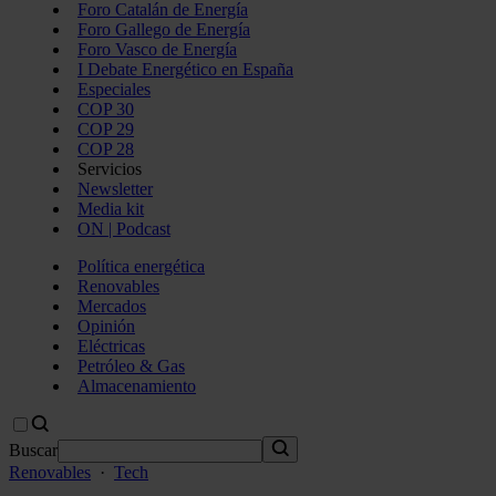
Foro Catalán de Energía
Foro Gallego de Energía
Foro Vasco de Energía
I Debate Energético en España
Especiales
COP 30
COP 29
COP 28
Servicios
Newsletter
Media kit
ON | Podcast
Política energética
Renovables
Mercados
Opinión
Eléctricas
Petróleo & Gas
Almacenamiento
Buscar
Renovables
·
Tech