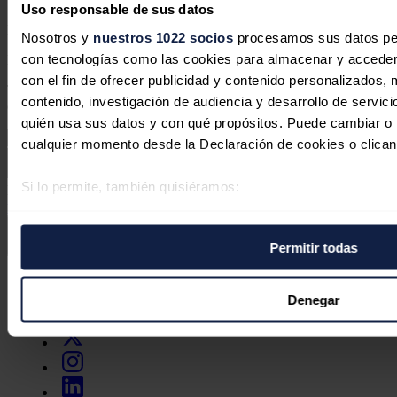
Uso responsable de sus datos
No hay comentarios
Nosotros y
nuestros 1022 socios
procesamos sus datos pers
con tecnologías como las cookies para almacenar y acceder 
Deja tu comentario
con el fin de ofrecer publicidad y contenido personalizados, 
Tu dirección de correo electrónico no será publicada. Todos los
contenido, investigación de audiencia y desarrollo de servici
campos son obligatorios
quién usa sus datos y con qué propósitos. Puede cambiar o r
cualquier momento desde la Declaración de cookies o clican
Si lo permite, también quisiéramos:
Este sitio web está protegido por reCAPTCHA y la
Política de
privacidad
y
Términos de servicio
de Google aplican.
Recopilar información sobre su ubicación geográfica 
varios metros
Permitir todas
Enviar comentario
Identificar su dispositivo analizándolo activamente p
específicas (huellas digitales)
Síguenos en redes sociales
Obtenga más información sobre cómo se procesan sus datos
Denegar
preferencias en la
sección de datos
. Puede cambiar o retira
momento en la Declaración de cookies.
Las cookies de este sitio web se usan para personalizar el c