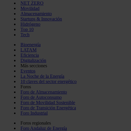
NET ZERO
Movilidad
Almacenamiento
Startups & Innovación
Hidrógeno
Top 10
Tech
Bioenergía
LATAM
Eficiencia
Digitalización
Más secciones
Eventos
La Noche de la Energía
10 claves del sector energético
Foros
Foro de Almacenamiento
Foro de Autoconsumo
Foro de Movilidad Sostenible
Foro de Transición Energética
Foro Industrial
Foros regionales
Foro Andaluz de Energía