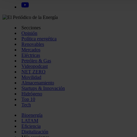
funciones de redes sociales y analizar el tráfico. Además, 
uso que haga del sitio web con nuestros partners de redes so
quienes pueden combinarla con otra información que les ha
recopilado a partir del uso que haya hecho de sus servicios.
Secciones
Opinión
Política energética
Renovables
Mercados
Eléctricas
Petróleo & Gas
Videopodcast
NET ZERO
Movilidad
Almacenamiento
Startups & Innovación
Hidrógeno
Top 10
Tech
Bioenergía
LATAM
Eficiencia
Digitalización