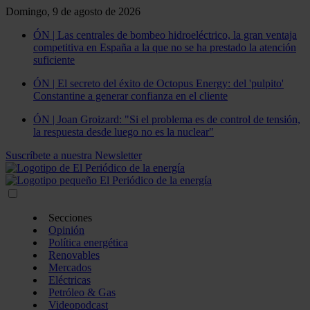
Domingo, 9 de agosto de 2026
ÓN | Las centrales de bombeo hidroeléctrico, la gran ventaja
competitiva en España a la que no se ha prestado la atención
suficiente
ÓN | El secreto del éxito de Octopus Energy: del 'pulpito'
Constantine a generar confianza en el cliente
ÓN | Joan Groizard: "Si el problema es de control de tensión,
la respuesta desde luego no es la nuclear"
Suscríbete a nuestra Newsletter
Secciones
Opinión
Política energética
Renovables
Mercados
Eléctricas
Petróleo & Gas
Videopodcast