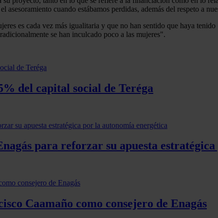
 su proyecto, tanto en lo que se refiere a la financiación como en lo 
 el asesoramiento cuando estábamos perdidas, además del respeto a nues
es es cada vez más igualitaria y que no han sentido que haya tenido "b
tradicionalmente se han inculcado poco a las mujeres".
5% del capital social de Teréga
nagás para reforzar su apuesta estratégica
ncisco Caamaño como consejero de Enagás