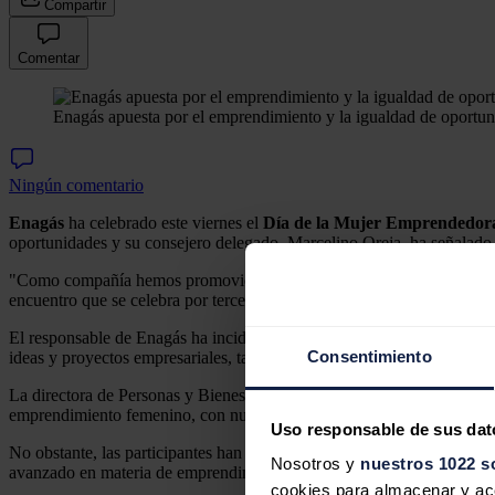
Compartir
Comentar
Enagás apuesta por el emprendimiento y la igualdad de oportu
Ningún comentario
Enagás
ha celebrado este viernes el
Día de la Mujer Emprendedor
oportunidades y su consejero delegado, Marcelino Oreja, ha señalado
"Como compañía hemos promovido mucho el emprendimiento, el intraem
encuentro que se celebra por tercer año consecutivo para conmemorar
El responsable de Enagás ha incidido en que la compañía cuenta con
Consentimiento
ideas y proyectos empresariales, tanto internos como externos, que co
La directora de Personas y Bienestar, Susana Toril, ha ejercido de 
emprendimiento femenino, con nueve mujeres emprendedoras por cada 
Uso responsable de sus dat
No obstante, las participantes han reconocido que esos valores "depen
Nosotros y
nuestros 1022 s
avanzado en materia de emprendimiento femenino, "hay sectores en 
cookies para almacenar y acce