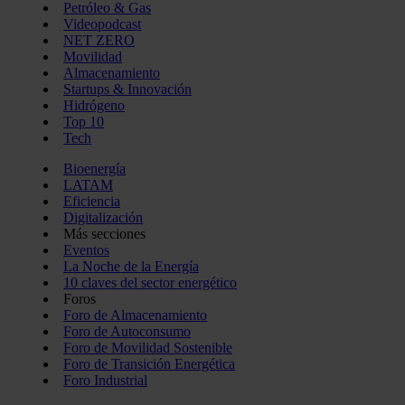
Petróleo & Gas
Videopodcast
NET ZERO
Movilidad
Almacenamiento
Startups & Innovación
Hidrógeno
Top 10
Tech
Bioenergía
LATAM
Eficiencia
Digitalización
Más secciones
Eventos
La Noche de la Energía
10 claves del sector energético
Foros
Foro de Almacenamiento
Foro de Autoconsumo
Foro de Movilidad Sostenible
Foro de Transición Energética
Foro Industrial