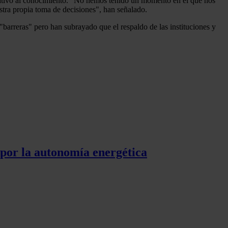
relativo al conocimiento. "No hemos tenido un momento en el que nos
tra propia toma de decisiones", han señalado.
arreras" pero han subrayado que el respaldo de las instituciones y
 por la autonomía energética