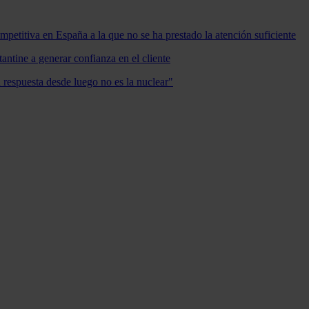
mpetitiva en España a la que no se ha prestado la atención suficiente
antine a generar confianza en el cliente
a respuesta desde luego no es la nuclear"