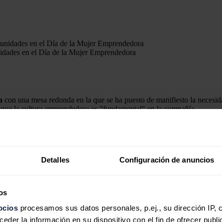
nidades en el Día de la Mujer Emprendedora
a
con una mesa redonda en la que se ha puesto de manifiesto la necesid
 que la cultura emprendedora es "fundamental" en la compañía.
prendimiento y el apoyo tanto a emprendedores externos como en inve
 el Día de la Mujer Emprendedora, que se celebra a nivel mundial el 1
 un importante número de mujeres en su ecosistema emprendedor, engl
Detalles
Configuración de anuncios
ntribuyen al proceso de transición ecológica y descarbonización.
moderadora del encuentro recordando que, según datos de Global Entrep
diez hombres, cuando la media europea es de seis mujeres por cada d
os
den mucho del sector" y, en ese sentido, la CEO y fundadora de Barter 
ocios
procesamos sus datos personales, p.ej., su dirección IP, 
los que aún queda mucho por hacer".
der la información en su dispositivo con el fin de ofrecer publi