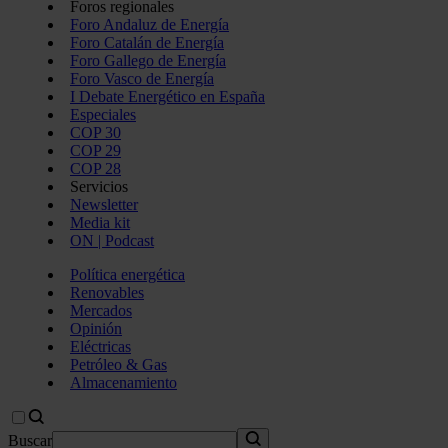
Foros regionales
Foro Andaluz de Energía
Foro Catalán de Energía
Foro Gallego de Energía
Foro Vasco de Energía
I Debate Energético en España
Especiales
COP 30
COP 29
COP 28
Servicios
Newsletter
Media kit
ON | Podcast
Política energética
Renovables
Mercados
Opinión
Eléctricas
Petróleo & Gas
Almacenamiento
Buscar