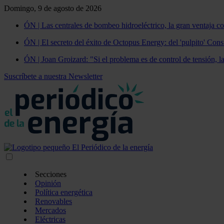
Domingo, 9 de agosto de 2026
ÓN | Las centrales de bombeo hidroeléctrico, la gran ventaja co
ÓN | El secreto del éxito de Octopus Energy: del 'pulpito' Const
ÓN | Joan Groizard: "Si el problema es de control de tensión, l
Suscríbete a nuestra Newsletter
Secciones
Opinión
Política energética
Renovables
Mercados
Eléctricas