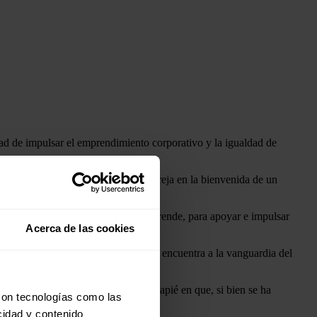
ad de impulsar el emprendimiento corporativo y la igualdad de
rsión a startup", ha explicado Oreja en la bienvenida de un
9 de noviembre.
obado bajo el programa Enagás Emprende, para apoyar e impulsar
Acerca de las cookies
eneurship Monitor (GEM), España se encuentra a la vanguardia del
iez.
Energy, Isabel Reija, ha hecho hincapié en que, si bien se ha
con tecnologías como las
cidad y contenido