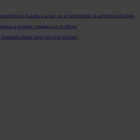
mpetitiva en España a la que no se ha prestado la atención suficiente
antine a generar confianza en el cliente
a respuesta desde luego no es la nuclear"