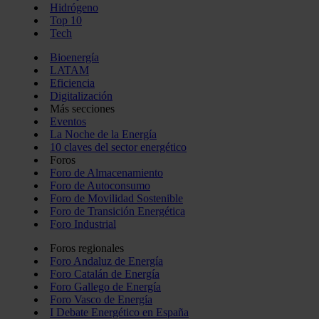
Hidrógeno
Top 10
Tech
Bioenergía
LATAM
Eficiencia
Digitalización
Más secciones
Eventos
La Noche de la Energía
10 claves del sector energético
Foros
Foro de Almacenamiento
Foro de Autoconsumo
Foro de Movilidad Sostenible
Foro de Transición Energética
Foro Industrial
Foros regionales
Foro Andaluz de Energía
Foro Catalán de Energía
Foro Gallego de Energía
Foro Vasco de Energía
I Debate Energético en España