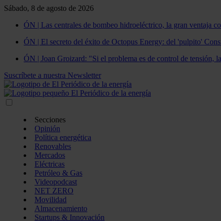
Sábado, 8 de agosto de 2026
ÓN | Las centrales de bombeo hidroeléctrico, la gran ventaja co
ÓN | El secreto del éxito de Octopus Energy: del 'pulpito' Const
ÓN | Joan Groizard: "Si el problema es de control de tensión, l
Suscríbete a nuestra Newsletter
Secciones
Opinión
Política energética
Renovables
Mercados
Eléctricas
Petróleo & Gas
Videopodcast
NET ZERO
Movilidad
Almacenamiento
Startups & Innovación