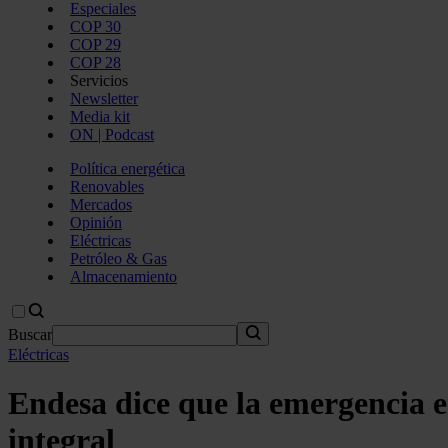
Especiales
COP 30
COP 29
COP 28
Servicios
Newsletter
Media kit
ON | Podcast
Política energética
Renovables
Mercados
Opinión
Eléctricas
Petróleo & Gas
Almacenamiento
Buscar
Eléctricas
Endesa dice que la emergencia 
integral