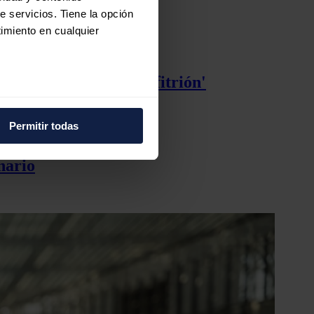
e servicios. Tiene la opción
imiento en cualquier
s bajo su modelo 'Anfitrión'
e varios metros
icas (huellas digitales)
Permitir todas
eferencias en la
sección de
e cookies.
nario
 funciones de redes sociales
con nuestros partners de
ue les haya proporcionado o