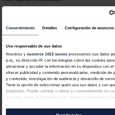
Noticias relacionadas
Consentimiento
Detalles
Configuración de anuncios
Endesa suma más de 300 puntos de
recarga abiertos al público en
Uso responsable de sus datos
empresas privadas bajo su modelo
Nosotros y
nuestros 1022 socios
procesamos sus datos pe
'Anfitrión'
p.ej., su dirección IP, con tecnologías como las cookies para
almacenar y acceder la información en su dispositivo con el 
Redacción
03/08/2026
ofrecer publicidad y contenido personalizados, medición de p
y contenido, investigación de audiencia y desarrollo de servi
Tiene la opción de seleccionar quién usa sus datos y con qu
propósitos. Puede cambiar o retirar su consentimiento en cu
momento desde la Declaración de cookies o clicando en el 
consentimiento.
Permitir todas