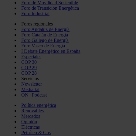
Foro de Movilidad Sostenible
Foro de Transición Energética
Foro Industrial
Foros regionales
Foro Andaluz de Energía
Foro Catalán de Energía
Foro Gallego de Energía
Foro Vasco de Energía
I Debate Energético en España
Especiales
COP 30
COP 29
COP 28
Servicios
Newsletter
Media kit
ON | Podcast
Política energética
Renovables
Mercados
Opinión
Eléctricas
Petróleo & Gas