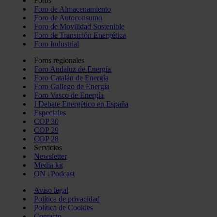
Foros
Foro de Almacenamiento
Foro de Autoconsumo
Foro de Movilidad Sostenible
Foro de Transición Energética
Foro Industrial
Foros regionales
Foro Andaluz de Energía
Foro Catalán de Energía
Foro Gallego de Energía
Foro Vasco de Energía
I Debate Energético en España
Especiales
COP 30
COP 29
COP 28
Servicios
Newsletter
Media kit
ON | Podcast
Aviso legal
Política de privacidad
Política de Cookies
Contacto