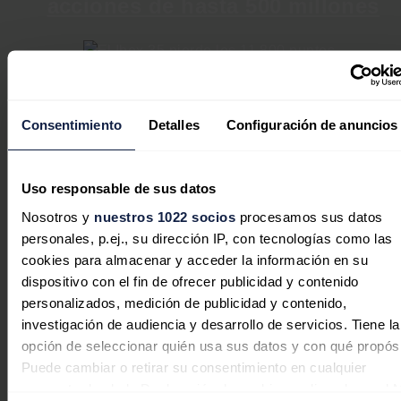
acciones de hasta 500 millones
Consentimiento
Detalles
Configuración de anuncios
El Ibex 35 pierde los 11.800
puntos tras cerrar con una
Uso responsable de sus datos
caída del 5,12% con todos sus
Nosotros y
nuestros 1022 socios
procesamos sus datos
valores en 'rojo'
personales, p.ej., su dirección IP, con tecnologías como las
cookies para almacenar y acceder la información en su
dispositivo con el fin de ofrecer publicidad y contenido
Comenzó con 660.000 euros en 2022, para aumentar
personalizados, medición de publicidad y contenido,
hasta casi un millón de euros en 2023 y alcanzar casi
investigación de audiencia y desarrollo de servicios. Tiene la
los dos millones en 2024. A esto se suman los cinco
opción de seleccionar quién usa sus datos y con qué propósi
millones de este 2025.
Puede cambiar o retirar su consentimiento en cualquier
momento desde la Declaración de cookies o clicando en el 
Los apoyos aéreos sustituidos tienen entre 18 y 26