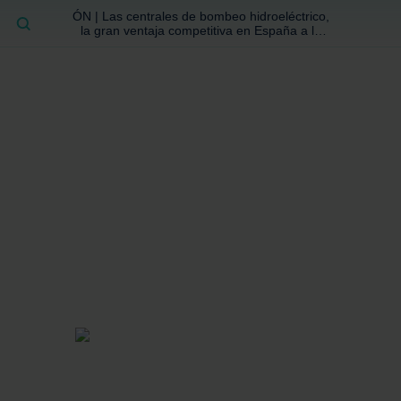
ÓN | Las centrales de bombeo hidroeléctrico,
BUSCAR
la gran ventaja competitiva en España a la
que no se ha prestado la atención suficiente