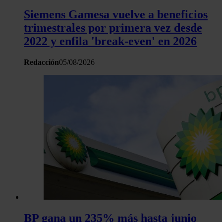
sitio web con nuestros partners de redes sociales, publicida
Siemens Gamesa vuelve a beneficios
análisis web, quienes pueden combinarla con otra informació
haya proporcionado o que hayan recopilado a partir del uso 
trimestrales por primera vez desde
hecho de sus servicios.
2022 y enfila 'break-even' en 2026
Redacción
05/08/2026
BP gana un 235% más hasta junio