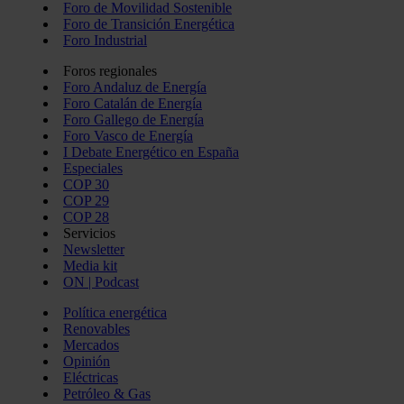
Foro de Movilidad Sostenible
Foro de Transición Energética
Foro Industrial
Foros regionales
Foro Andaluz de Energía
Foro Catalán de Energía
Foro Gallego de Energía
Foro Vasco de Energía
I Debate Energético en España
Especiales
COP 30
COP 29
COP 28
Servicios
Newsletter
Media kit
ON | Podcast
Política energética
Renovables
Mercados
Opinión
Eléctricas
Petróleo & Gas