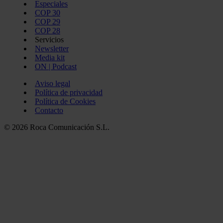
Especiales
COP 30
COP 29
COP 28
Servicios
Newsletter
Media kit
ON | Podcast
Aviso legal
Política de privacidad
Política de Cookies
Contacto
© 2026 Roca Comunicación S.L.