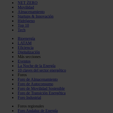
NET ZERO
Movilidad
Almacenamiento
Startups & Innovación
Hidrógeno
Top 10
Tech
Bioenergía
LATAM
Eficiencia
Digitalización
Más secciones
Eventos
La Noche de la Energía
10 claves del sector energético
Foros
Foro de Almacenamiento
Foro de Autoconsumo
Foro de Movilidad Sostenible
Foro de Transición Energética
Foro Industrial
Foros regionales
Foro Andaluz de Energía