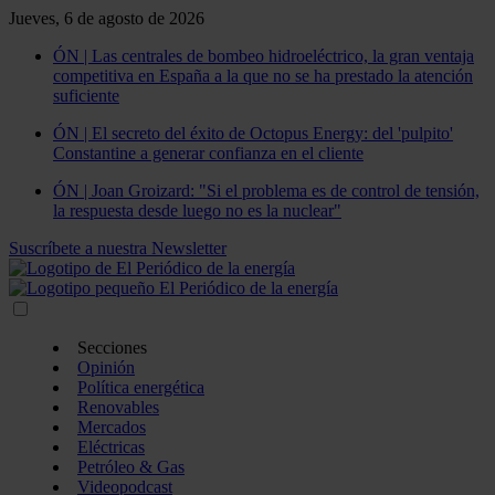
Jueves, 6 de agosto de 2026
ÓN | Las centrales de bombeo hidroeléctrico, la gran ventaja
competitiva en España a la que no se ha prestado la atención
suficiente
ÓN | El secreto del éxito de Octopus Energy: del 'pulpito'
Constantine a generar confianza en el cliente
ÓN | Joan Groizard: "Si el problema es de control de tensión,
la respuesta desde luego no es la nuclear"
Suscríbete a nuestra Newsletter
Secciones
Opinión
Política energética
Renovables
Mercados
Eléctricas
Petróleo & Gas
Videopodcast