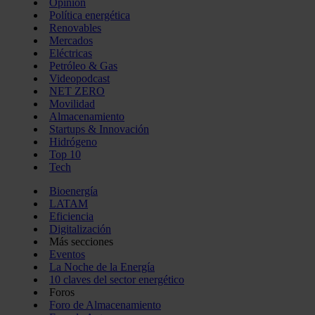
Opinión
Política energética
Renovables
Mercados
Eléctricas
Petróleo & Gas
Videopodcast
NET ZERO
Movilidad
Almacenamiento
Startups & Innovación
Hidrógeno
Top 10
Tech
Bioenergía
LATAM
Eficiencia
Digitalización
Más secciones
Eventos
La Noche de la Energía
10 claves del sector energético
Foros
Foro de Almacenamiento