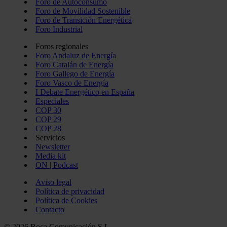
Foro de Autoconsumo
Foro de Movilidad Sostenible
Foro de Transición Energética
Foro Industrial
Foros regionales
Foro Andaluz de Energía
Foro Catalán de Energía
Foro Gallego de Energía
Foro Vasco de Energía
I Debate Energético en España
Especiales
COP 30
COP 29
COP 28
Servicios
Newsletter
Media kit
ON | Podcast
Aviso legal
Política de privacidad
Política de Cookies
Contacto
© 2026 Roca Comunicación S.L.