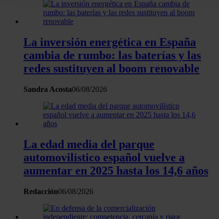
datos
. Puede cambiar o retirar su consentimiento en cualqui
momento en la Declaración de cookies.
La inversión energética en España
Las cookies de este sitio web se usan para personalizar el
cambia de rumbo: las baterías y las
contenido y los anuncios, ofrecer funciones de redes sociale
analizar el tráfico. Además, compartimos información sobre 
redes sustituyen al boom renovable
uso que haga del sitio web con nuestros partners de redes
sociales, publicidad y análisis web, quienes pueden combina
Sandra Acosta
06/08/2026
con otra información que les haya proporcionado o que haya
recopilado a partir del uso que haya hecho de sus servicios.
La edad media del parque
automovilístico español vuelve a
aumentar en 2025 hasta los 14,6 años
Redacción
06/08/2026