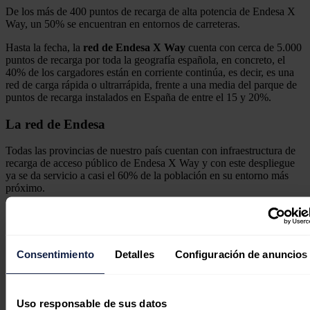
De los más de 400 puntos de recarga de alta potencia de Endesa X
Way, un 50% se encuentran en entornos de carreteras.
Hasta la fecha, la
red de Endesa X Way
cuenta con cerca de 5.000
puntos de recarga por toda la geografía española, en concreto, el
40% de los cargadores están en corriente continúa, es decir, es una
red de carga rápida o ultrarrápida, frente a una media del parque de
puntos de recarga instalados en España de entre el 15 y 20%.
La red de Endesa
Todas las provincias de nuestro país cuentan con infraestructura de
recarga de acceso público de Endesa X Way y con este despliegue
ya se da servicio a casi el 60% de la población en su entorno más
próximo.
Consentimiento
Detalles
Configuración de anuncios
Endesa X Way participará en la octava edición de la
Feria de Vehículos Eléctricos de Madrid
Endesa X Way participará en la octava edición de la
feria de Vehículos Eléctricos de Madrid (VEM 2023)
Uso responsable de sus datos
entre el 8 y 10 de septiembre.