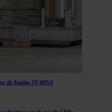
tor de fusión JT-60SA
 eléctrica en el sur de Chile