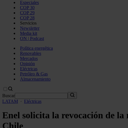
Especiales
COP 30
COP 29
COP 28
Servicios
Newsletter
Media kit
ON | Podcast
Política energética
Renovables
Mercados
Opinión
Eléctricas
Petróleo & Gas
Almacenamiento
Buscar
LATAM
·
Eléctricas
Enel solicita la revocación de la
Chile