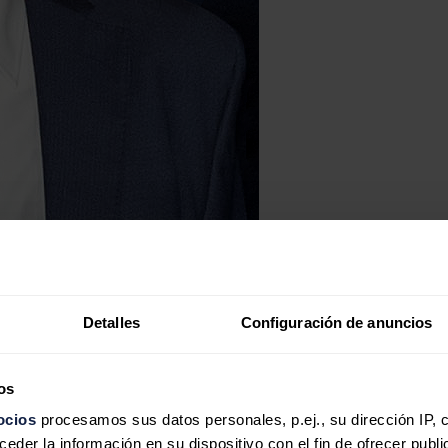
Detalles
Configuración de anuncios
os
ocios
procesamos sus datos personales, p.ej., su dirección IP, 
der la información en su dispositivo con el fin de ofrecer publi