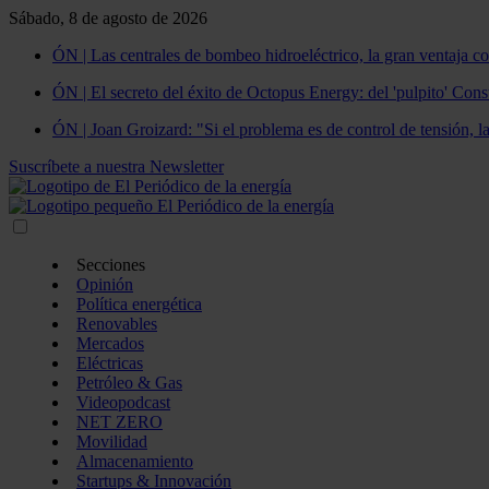
Sábado, 8 de agosto de 2026
ÓN | Las centrales de bombeo hidroeléctrico, la gran ventaja co
ÓN | El secreto del éxito de Octopus Energy: del 'pulpito' Const
ÓN | Joan Groizard: "Si el problema es de control de tensión, l
Suscríbete a nuestra Newsletter
Secciones
Opinión
Política energética
Renovables
Mercados
Eléctricas
Petróleo & Gas
Videopodcast
NET ZERO
Movilidad
Almacenamiento
Startups & Innovación