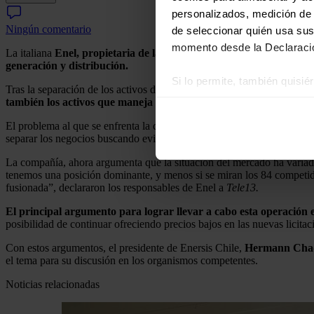
personalizados, medición de p
Ningún comentario
de seleccionar quién usa sus
momento desde la Declaració
La italiana
Enel, propietaria de las chilenas Enersis, Endesa y Chi
generación y distribución.
Si lo permite, también quisi
Tras la separación de los activos de Enersis en Chile de los de Latino
Recopilar información
también los activos que maneja en Chile
–Enersis, Endesa y Chilec
Identificar su disposi
El problema al que se enfrenta la compañía trasalpina, es que este tip
Obtenga más información sob
separar los negocios buscando evitar la integración vertical de los neg
datos
. Puede cambiar o reti
La compañía, ahora argumenta que la situación del mercado ha varia
tenemos una posición dominante, y menos si se miran los 84 competi
Las cookies de este sitio we
fusionada”, declararon los responsables de Enel a
Tele13.
y analizar el tráfico. Ademá
El principal argumento para lograr llevar a cabo esta operación es
redes sociales, publicidad y
posibilidad de continuar ofreciendo precios bajos en las nuevas licitac
que hayan recopilado a parti
Con estos argumentos, el presidente de Enersis Chile,
Hermann Cha
el tema para su discusión en los organismos competentes.
Noticias relacionadas