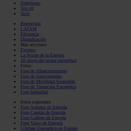
Hidrógeno
Top 10
Tech
Bioenergía
LATAM
Eficiencia
Digitalización
Más secciones
Eventos
La Noche de la Energía
10 claves del sector energético
Foros
Foro de Almacenamiento
Foro de Autoconsumo
Foro de Movilidad Sostenible
Foro de Transición Energética
Foro Industrial
Foros regionales
Foro Andaluz de Energía
Foro Catalán de Energía
Foro Gallego de Energía
Foro Vasco de Energía
I Debate Energético en España