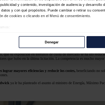
ublicidad y contenido, investigación de audiencia y desarrollo d
 datos y con qué propósitos. Puede cambiar o retirar su consent
n de cookies o clicando en el Menú de consentimiento.
lectra, planea pedir la revocación de la Resolución 667 de la exti
éramos:
américa (estos últimos están ultimando su fusión en estos días), los res
 sobre su ubicación geográfica que puede tener una precisión d
tra- que recientemente rebautizó como
Enel Chile, Enel Generación
tivo analizándolo activamente para buscar características específ
Denegar
o de operaciones están prohibidas, ya que en 2002, la extinta
Comisión 
re cómo se procesan sus datos personales y establezca sus pr
ocios de generación y distribución.
rar su consentimiento en cualquier momento en la Declaración d
do, que su exposición en términos de cuota de mercado se ha ido redu
dores que hubo en la última licitación. La competencia es mucho mayo
b se usan para personalizar el contenido y los anuncios, ofrecer
s, compartimos información sobre el uso que haga del sitio web 
 lograr mayores eficiencias y reducir los costes,
beneficiando no sol
 análisis web, quienes pueden combinarla con otra información q
iones.
r del uso que haya hecho de sus servicios.
dwick
ya le ha planteado el asunto al ministro de Energía, Máximo Pach