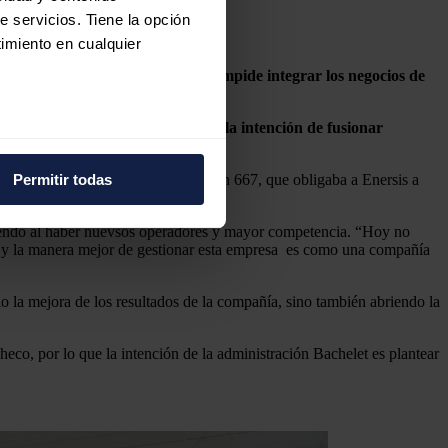
e servicios. Tiene la opción
imiento en cualquier
nta Comisión Antimonopolios, que impide integrar los negocios de
ponsables de
la firma italiana tienen la intención de fusionar
e varios metros
y
Enel Distribución.
icas (huellas digitales)
Permitir todas
Antimonopolios
emitió la resolución 667, que obligaba a Enersis a
eferencias en la
sección de
e cookies.
ciendo al haber nuevsos operadores y mayor competencia. “Hoy no
r y la manera mejor de gestionar esta empresa es como una compañía
 funciones de redes sociales
con nuestros partners de
o la mejora de los resultados de la compañía, sino también abriendo la
ue les haya proporcionado o
eco, por lo que la intención de la administración Bachelet es plantear