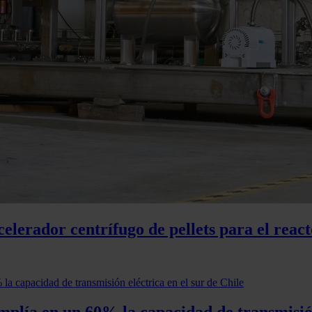
celerador centrífugo de pellets para el reac
amplía en un 60% la capacidad de transmisión