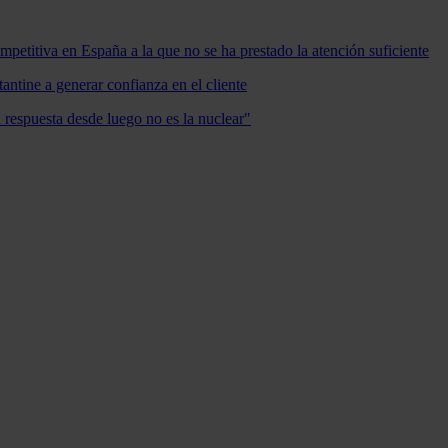
mpetitiva en España a la que no se ha prestado la atención suficiente
antine a generar confianza en el cliente
a respuesta desde luego no es la nuclear"