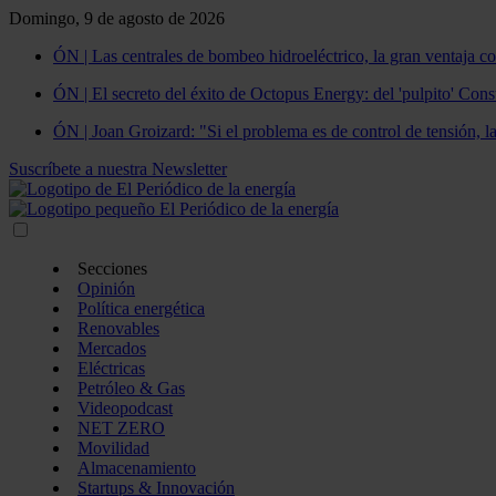
Domingo, 9 de agosto de 2026
ÓN | Las centrales de bombeo hidroeléctrico, la gran ventaja co
ÓN | El secreto del éxito de Octopus Energy: del 'pulpito' Const
ÓN | Joan Groizard: "Si el problema es de control de tensión, l
Suscríbete a nuestra Newsletter
Secciones
Opinión
Política energética
Renovables
Mercados
Eléctricas
Petróleo & Gas
Videopodcast
NET ZERO
Movilidad
Almacenamiento
Startups & Innovación