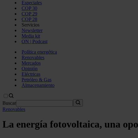
Especiales
COP 30
COP 29
COP 28
Servicios
Newsletter
Media kit
ON | Podcast
Política energética
Renovables
Mercados
Opinión
Eléctricas
Petróleo & Gas
Almacenamiento
Buscar
Renovables
La energía fotovoltaica, una op