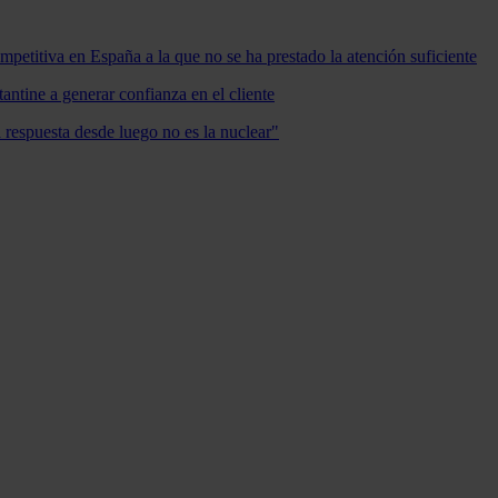
mpetitiva en España a la que no se ha prestado la atención suficiente
antine a generar confianza en el cliente
a respuesta desde luego no es la nuclear"