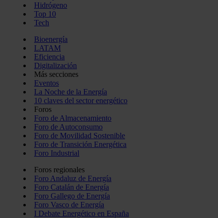
Hidrógeno
Top 10
Tech
Bioenergía
LATAM
Eficiencia
Digitalización
Más secciones
Eventos
La Noche de la Energía
10 claves del sector energético
Foros
Foro de Almacenamiento
Foro de Autoconsumo
Foro de Movilidad Sostenible
Foro de Transición Energética
Foro Industrial
Foros regionales
Foro Andaluz de Energía
Foro Catalán de Energía
Foro Gallego de Energía
Foro Vasco de Energía
I Debate Energético en España