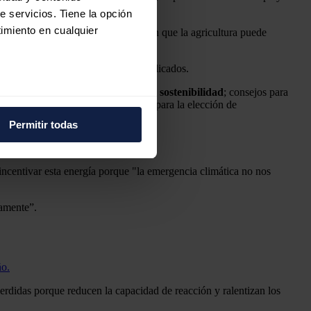
e servicios. Tiene la opción
imiento en cualquier
 cambio climático"; y ha incidido en que la agricultura puede
 por parte de todos los agentes implicados.
ades locales; sello de excelencia en
sostenibilidad
; consejos para
e varios metros
os de avifauna y de recomendaciones para la elección de
icas (huellas digitales)
Permitir todas
eferencias en la
sección de
e cookies.
incentivar esta energía porque "la emergencia climática no nos
 funciones de redes sociales
con nuestros partners de
tamente”.
ue les haya proporcionado o
ño.
rdidas porque reducen la capacidad de reacción y ralentizan los