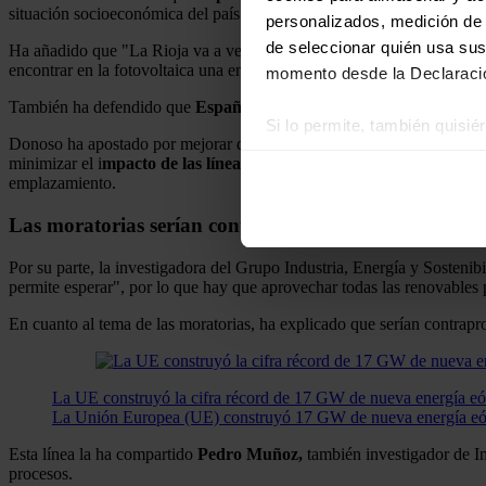
situación socioeconómica del país".
personalizados, medición de p
de seleccionar quién usa sus
Ha añadido que "La Rioja va a verse muy afectada en caso de no opone
encontrar en la fotovoltaica una energía aliada.
momento desde la Declaració
También ha defendido que
España
, antes de
2030
, podría llegar al 
Si lo permite, también quisi
Donoso ha apostado por mejorar de la receptividad social de esta ene
Recopilar información
minimizar el i
mpacto de las líneas eléctrica
y guías de mejores prácti
Identificar su disposi
emplazamiento.
Obtenga más información sob
Las moratorias serían contraproducentes
datos
. Puede cambiar o reti
Por su parte, la investigadora del Grupo Industria, Energía y Sosten
permite esperar", por lo que hay que aprovechar todas las renovables 
Las cookies de este sitio we
y analizar el tráfico. Ademá
En cuanto al tema de las moratorias, ha explicado que serían contraprod
redes sociales, publicidad y
que hayan recopilado a parti
La UE construyó la cifra récord de 17 GW de nueva energía eó
La Unión Europea (UE) construyó 17 GW de nueva energía eól
Esta línea la ha compartido
Pedro Muñoz,
también investigador de In
procesos.