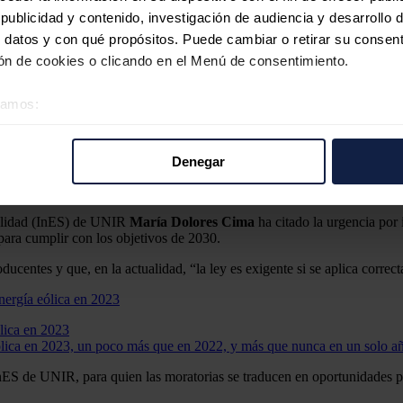
ublicidad y contenido, investigación de audiencia y desarrollo d
 datos y con qué propósitos. Puede cambiar o retirar su consent
rse al cambio climático", por lo que ha urgido a "coger la bandera del
n de cookies o clicando en el Menú de consentimiento.
100% de energía renovable, lo que requiere responsabilidad y compromiso
éramos:
rgía por medio de experiencias de mediación y codiseño con las comunid
 sobre su ubicación geográfica que puede tener una precisión d
cas para el desarrollo de plantas solares, para la elaboración de estudi
tivo analizándolo activamente para buscar características específ
Denegar
re cómo se procesan sus datos personales y establezca sus pr
rar su consentimiento en cualquier momento en la Declaración d
ibilidad (InES) de UNIR
María Dolores Cima
ha citado la urgencia por 
para cumplir con los objetivos de 2030.
b se usan para personalizar el contenido y los anuncios, ofrecer
s, compartimos información sobre el uso que haga del sitio web 
ucentes y que, en la actualidad, “la ley es exigente si se aplica correc
 análisis web, quienes pueden combinarla con otra información q
r del uso que haya hecho de sus servicios.
lica en 2023
ica en 2023, un poco más que en 2022, y más que nunca en un solo a
ES de UNIR, para quien las moratorias se traducen en oportunidades pe