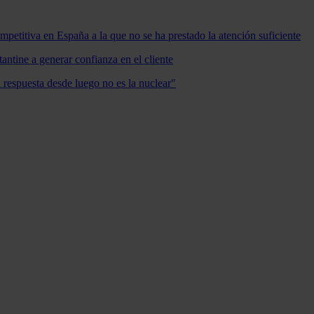
mpetitiva en España a la que no se ha prestado la atención suficiente
antine a generar confianza en el cliente
a respuesta desde luego no es la nuclear"