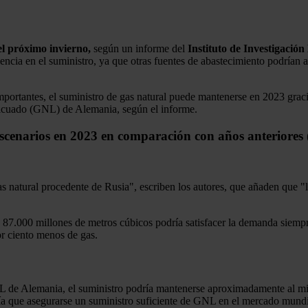
el próximo invierno,
según un informe del
Instituto de Investigació
cia en el suministro, ya que otras fuentes de abastecimiento podrían 
mportantes, el suministro de gas natural puede mantenerse en 2023 graci
 licuado (GNL) de Alemania, según el informe.
escenarios en 2023 en comparación con años anteriores 
as natural procedente de Rusia", escriben los autores, que añaden que 
os 87.000 millones de metros cúbicos podría satisfacer la demanda siem
r ciento menos de gas.
GNL de Alemania, el suministro podría mantenerse aproximadamente al mi
a que asegurarse un suministro suficiente de GNL en el mercado mundia