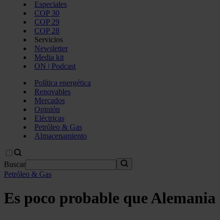
Especiales
COP 30
COP 29
COP 28
Servicios
Newsletter
Media kit
ON | Podcast
Política energética
Renovables
Mercados
Opinión
Eléctricas
Petróleo & Gas
Almacenamiento
Buscar
Petróleo & Gas
Es poco probable que Alemania s