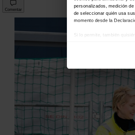
personalizados, medición de p
Comentar
de seleccionar quién usa sus
momento desde la Declaració
Si lo permite, también quisi
Recopilar información
Identificar su disposi
Obtenga más información sob
datos
. Puede cambiar o reti
Las cookies de este sitio we
y analizar el tráfico. Ademá
redes sociales, publicidad y
que hayan recopilado a parti