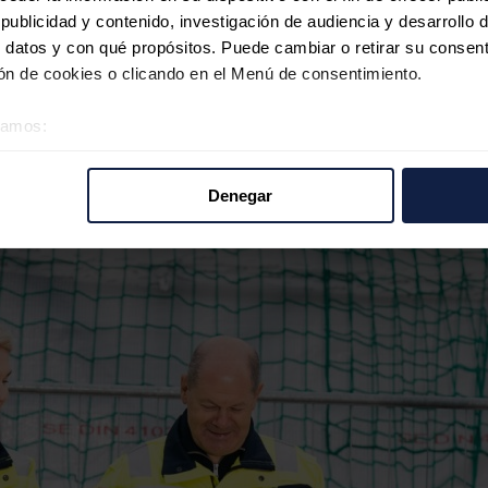
ublicidad y contenido, investigación de audiencia y desarrollo d
 datos y con qué propósitos. Puede cambiar o retirar su consent
n de cookies o clicando en el Menú de consentimiento.
éramos:
 sobre su ubicación geográfica que puede tener una precisión d
tivo analizándolo activamente para buscar características específ
Denegar
re cómo se procesan sus datos personales y establezca sus pr
rar su consentimiento en cualquier momento en la Declaración d
b se usan para personalizar el contenido y los anuncios, ofrecer
s, compartimos información sobre el uso que haga del sitio web 
 análisis web, quienes pueden combinarla con otra información q
r del uso que haya hecho de sus servicios.