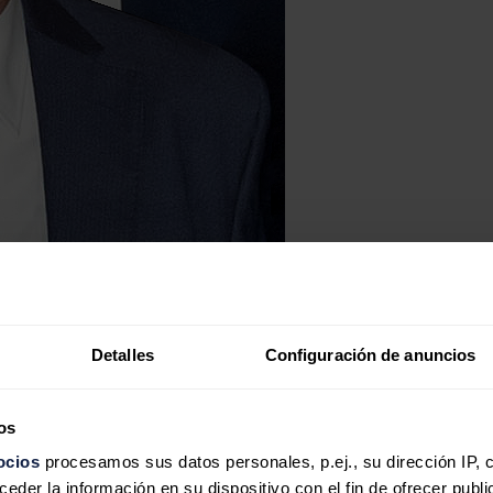
Detalles
Configuración de anuncios
os
ocios
procesamos sus datos personales, p.ej., su dirección IP, 
der la información en su dispositivo con el fin de ofrecer publi