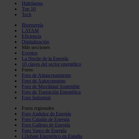
Hidrógeno
Top 10
Tech
Bioenergía
LATAM
Eficiencia
Digitalización
Más secciones
Eventos
La Noche de la Energía
10 claves del sector energético
Foros
Foro de Almacenamiento
Foro de Autoconsumo
Foro de Movilidad Sostenible
Foro de Transición Energética
Foro Industrial
Foros regionales
Foro Andaluz de Energía
Foro Catalán de Energía
Foro Gallego de Energía
Foro Vasco de Energía
I Debate Energético en España