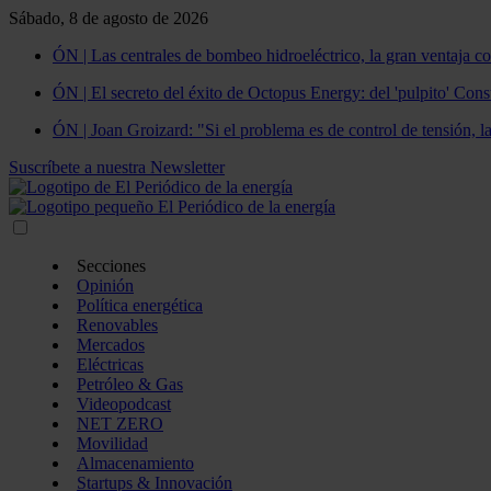
Sábado, 8 de agosto de 2026
ÓN | Las centrales de bombeo hidroeléctrico, la gran ventaja co
ÓN | El secreto del éxito de Octopus Energy: del 'pulpito' Const
ÓN | Joan Groizard: "Si el problema es de control de tensión, l
Suscríbete a nuestra Newsletter
Secciones
Opinión
Política energética
Renovables
Mercados
Eléctricas
Petróleo & Gas
Videopodcast
NET ZERO
Movilidad
Almacenamiento
Startups & Innovación