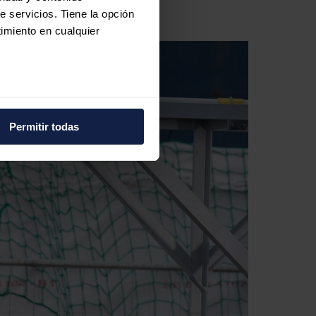
e servicios. Tiene la opción
imiento en cualquier
e varios metros
icas (huellas digitales)
Permitir todas
eferencias en la
sección de
e cookies.
 funciones de redes sociales
con nuestros partners de
ue les haya proporcionado o