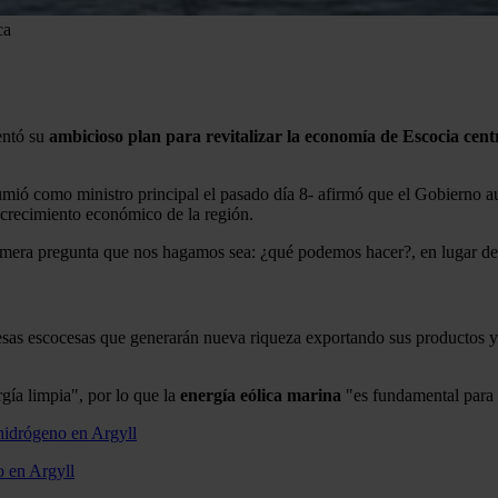
ca
entó su
ambicioso plan para revitalizar la economía de Escocia centr
sumió como ministro principal el pasado día 8- afirmó que el Gobiern
l crecimiento económico de la región.
primera pregunta que nos hagamos sea: ¿qué podemos hacer?, en lugar d
s escocesas que generarán nueva riqueza exportando sus productos y s
ía limpia", por lo que la
energía eólica marina
"es fundamental para l
o en Argyll