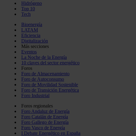
Hidrógeno
Top 10
Tech
Bioenergía
LATAM
Eficiencia
Digitalización
Más secciones
Eventos
La Noche de la Energía
10 claves del sector energético
Foros
Foro de Almacenamiento
Foro de Autoconsumo
Foro de Movilidad Sostenible
Foro de Transición Energética
Foro Industrial
Foros regionales
Foro Andaluz de Energía
Foro Catalán de Energía
Foro Gallego de Energía
Foro Vasco de Energía
I Debate Energético en España