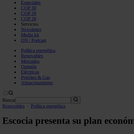
Especiales
COP 30
COP 29
COP 28
Servicios
Newsletter
Media kit
ON | Podcast
Política energética
Renovables
Mercados
Opinión
Eléctricas
Petróleo & Gas
Almacenamiento
Buscar
Renovables
·
Política energética
Escocia presenta su plan económ