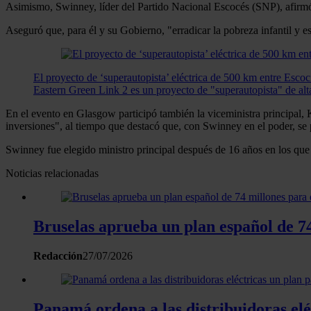
Asimismo, Swinney, líder del Partido Nacional Escocés (SNP), afirmó q
Aseguró que, para él y su Gobierno, "erradicar la pobreza infantil y 
El proyecto de ‘superautopista’ eléctrica de 500 km entre Escoc
Eastern Green Link 2 es un proyecto de "superautopista" de al
En el evento en Glasgow participó también la viceministra principal, 
inversiones", al tiempo que destacó que, con Swinney en el poder, se
Swinney fue elegido ministro principal después de 16 años en los qu
Noticias relacionadas
Bruselas aprueba un plan español de 74
Redacción
27/07/2026
Panamá ordena a las distribuidoras elé