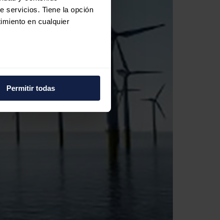
e servicios. Tiene la opción
imiento en cualquier
e varios metros
icas (huellas digitales)
Permitir todas
eferencias en la
sección de
e cookies.
 funciones de redes sociales
con nuestros partners de
ue les haya proporcionado o