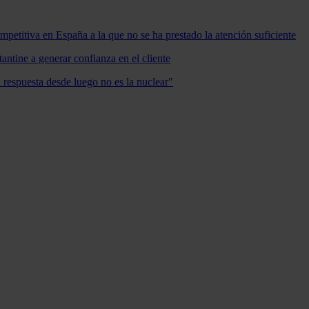
mpetitiva en España a la que no se ha prestado la atención suficiente
antine a generar confianza en el cliente
a respuesta desde luego no es la nuclear"