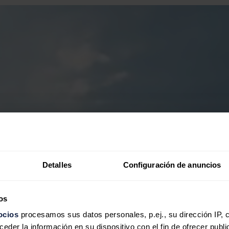
Detalles
Configuración de anuncios
os
ocios
procesamos sus datos personales, p.ej., su dirección IP, 
der la información en su dispositivo con el fin de ofrecer publi