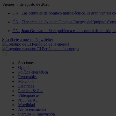
Viernes, 7 de agosto de 2026
ÓN | Las centrales de bombeo hidroeléctrico, la gran ventaja co
ÓN | El secreto del éxito de Octopus Energy: del 'pulpito' Const
ÓN | Joan Groizard: "Si el problema es de control de tensión, l
Suscríbete a nuestra Newsletter
Secciones
Opinión
Política energética
Renovables
Mercados
Eléctricas
Petróleo & Gas
Videopodcast
NET ZERO
Movilidad
Almacenamiento
Startups & Innovación