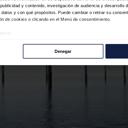
ublicidad y contenido, investigación de audiencia y desarrollo d
 datos y con qué propósitos. Puede cambiar o retirar su consent
n de cookies o clicando en el Menú de consentimiento.
éramos:
 sobre su ubicación geográfica que puede tener una precisión d
tivo analizándolo activamente para buscar características específ
Denegar
re cómo se procesan sus datos personales y establezca sus pr
rar su consentimiento en cualquier momento en la Declaración d
b se usan para personalizar el contenido y los anuncios, ofrecer
s, compartimos información sobre el uso que haga del sitio web 
 análisis web, quienes pueden combinarla con otra información q
r del uso que haya hecho de sus servicios.