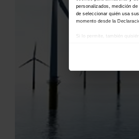
personalizados, medición de p
de seleccionar quién usa sus
momento desde la Declaració
Si lo permite, también quisi
Recopilar información
Identificar su disposi
Obtenga más información sob
datos
. Puede cambiar o reti
Las cookies de este sitio we
y analizar el tráfico. Ademá
redes sociales, publicidad y
que hayan recopilado a parti