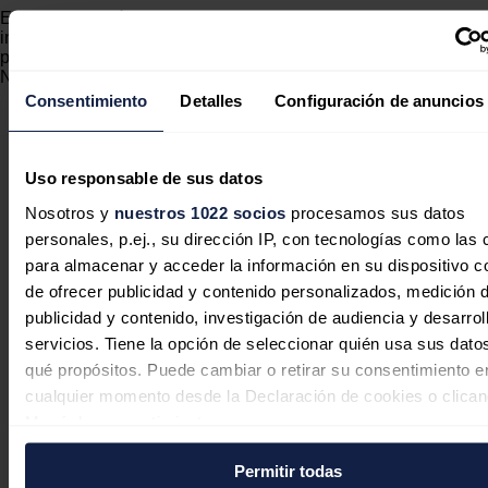
Ello desembocó en una oleada de peticiones de arbitrajes de
inversores ante diferentes organismos internacionales, el
principal el Ciadi, dependiente del Banco Mundial.
Noticias relacionadas
Consentimiento
Detalles
Configuración de anuncios
Uso responsable de sus datos
La inversión energética en España
Nosotros y
nuestros 1022 socios
procesamos sus datos
cambia de rumbo: las baterías y las
personales, p.ej., su dirección IP, con tecnologías como las
redes sustituyen al boom
para almacenar y acceder la información en su dispositivo co
renovable
de ofrecer publicidad y contenido personalizados, medición 
publicidad y contenido, investigación de audiencia y desarrol
Sandra Acosta
07/08/2026
servicios. Tiene la opción de seleccionar quién usa sus dato
qué propósitos. Puede cambiar o retirar su consentimiento e
cualquier momento desde la Declaración de cookies o clican
Menú de consentimiento.
Permitir todas
Si lo permite, también quisiéramos: