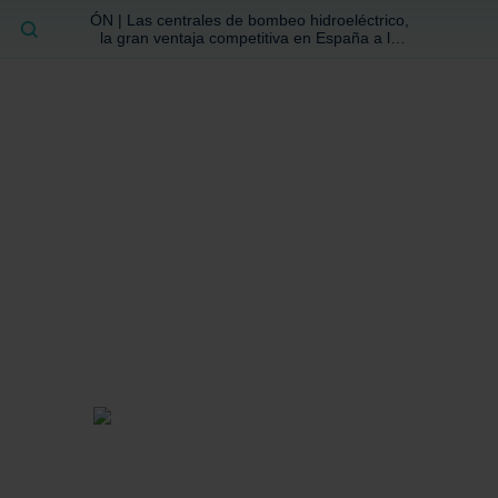
ÓN | Las centrales de bombeo hidroeléctrico,
BUSCAR
la gran ventaja competitiva en España a la
que no se ha prestado la atención suficiente