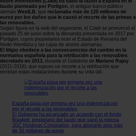
sobre Inversiones (Ciadi) ha dado la razón a España en el
laudo planteado por Portigon,
el antiguo banco público
alemán
WestLB
, que
reclamaba más de 120 millones de
euros
por los daños que le causó el recorte de las primas a
las renovables.
Según figura en la web del organismo, el Ciadi se pronunció el
pasado 25 de junio sobre la demanda presentada en 2017 por
Portigon, cuyos propietarios eran el Estado de Renania del
Norte-Westfalia y las cajas de ahorro alemanas.
El litigio obedece a las consecuencias del cambio en la
normativa española para la retribución a las renovables
decretado en 2013,
durante el Gobierno de
Mariano
Rajoy
(2011-2018), que supuso un recorte a la retribución que
recibían estas instalaciones durante su vida útil.
España paga por primera vez una indemnización
por el recorte a las renovables
El Gobierno ha alcanzado un acuerdo con el fondo
Blaskett, propietario del laudo que ganó la nipona
JGC Holdings Corporation, para abonarle algo más
de 32 millones de euros