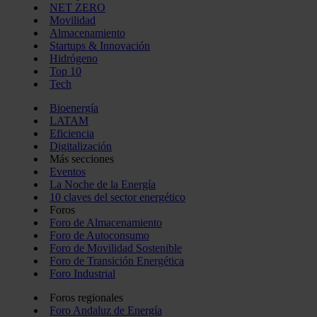
NET ZERO
Movilidad
Almacenamiento
Startups & Innovación
Hidrógeno
Top 10
Tech
Bioenergía
LATAM
Eficiencia
Digitalización
Más secciones
Eventos
La Noche de la Energía
10 claves del sector energético
Foros
Foro de Almacenamiento
Foro de Autoconsumo
Foro de Movilidad Sostenible
Foro de Transición Energética
Foro Industrial
Foros regionales
Foro Andaluz de Energía