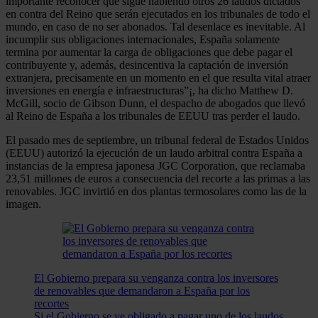
importante reconocer que sigue habiendo otros 26 laudos dictados
en contra del Reino que serán ejecutados en los tribunales de todo el
mundo, en caso de no ser abonados. Tal desenlace es inevitable. Al
incumplir sus obligaciones internacionales, España solamente
termina por aumentar la carga de obligaciones que debe pagar el
contribuyente y, además, desincentiva la captación de inversión
extranjera, precisamente en un momento en el que resulta vital atraer
inversiones en energía e infraestructuras”¡, ha dicho Matthew D.
McGill, socio de Gibson Dunn, el despacho de abogados que llevó
al Reino de España a los tribunales de EEUU tras perder el laudo.
El pasado mes de septiembre, un tribunal federal de Estados Unidos
(EEUU) autorizó la ejecución de un laudo arbitral contra España a
instancias de la empresa japonesa JGC Corporation, que reclamaba
23,51 millones de euros a consecuencia del recorte a las primas a las
renovables. JGC invirtió en dos plantas termosolares como las de la
imagen.
El Gobierno prepara su venganza contra los inversores
de renovables que demandaron a España por los
recortes
Si el Gobierno se ve obligado a pagar uno de los laudos