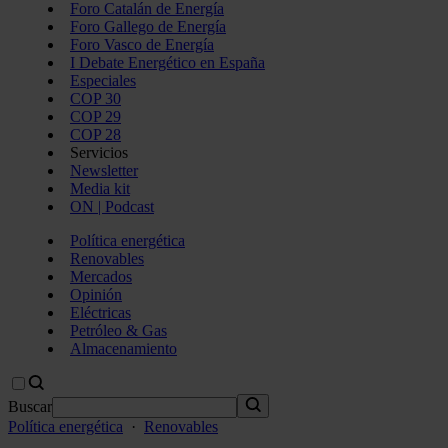
Foro Catalán de Energía
Foro Gallego de Energía
Foro Vasco de Energía
I Debate Energético en España
Especiales
COP 30
COP 29
COP 28
Servicios
Newsletter
Media kit
ON | Podcast
Política energética
Renovables
Mercados
Opinión
Eléctricas
Petróleo & Gas
Almacenamiento
Buscar
Política energética
·
Renovables