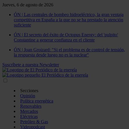
Jueves, 6 de agosto de 2026
ÓN | Las centrales de bombeo hidroeléctrico, la gran ventaja
competitiva en España a la que no se ha prestado la atención
suficiente
ÓN | El secreto del éxito de Octopus Energy: del 'pulpito'
Constantine a generar confianza en el cliente
ÓN | Joan Groizard: "Si el problema es de control de tensión,
la respuesta desde luego no es la nuclear"
Suscríbete a nuestra Newsletter
Secciones
Opinión
Política energética
Renovables
Mercados
Eléctricas
Petróleo & Gas
Videopodcast