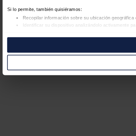
Si lo permite, también quisiéramos:
Recopilar información sobre su ubicación geográfica 
Identificar su dispositivo analizándolo activamente pa
Obtenga más información sobre cómo se procesan sus datos
retirar su consentimiento en cualquier momento en la Declar
Las cookies de este sitio web se usan para personalizar el co
Además, compartimos información sobre el uso que haga del s
pueden combinarla con otra información que les haya proporc