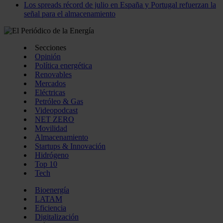
Los spreads récord de julio en España y Portugal refuerzan la
señal para el almacenamiento
Secciones
Opinión
Política energética
Renovables
Mercados
Eléctricas
Petróleo & Gas
Videopodcast
NET ZERO
Movilidad
Almacenamiento
Startups & Innovación
Hidrógeno
Top 10
Tech
Bioenergía
LATAM
Eficiencia
Digitalización