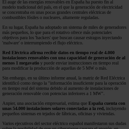
El auge de las energías renovables en España ha puesto fin al
modelo tradicional del país, en el que la generación de electricidad
se concentraba en unas pocas grandes centrales eléctricas de
combustibles fósiles o nucleares, altamente reguladas.
En su lugar, España ha adoptado un sistema de miles de generadores
más pequeños, lo que para el rotativo ofrece más potenciales
objetivos para los 'hackers' que buscan causar estragos inyectando
'malware' o interrumpiendo el flujo eléctrico.
Red Eléctrica afirma recibir datos en tiempo real de 4.000
instalaciones renovables con una capacidad de generación de al
menos 1 megavatio
y puede enviar instrucciones en tiempo real
para modificar la producción de aquellas de 5 MW o más.
Sin embargo, en su último informe anual, la matriz de Red Eléctrica
identificó como riesgo la "información insuficiente para la operación
en tiempo real del sistema debido al aumento de instalaciones de
generación renovable con potencias inferiores a 1 MW".
Anpier, una asociación empresarial, estima que
España cuenta con
unas 54.000 instalaciones solares conectadas a la red,
incluyendo
pequeños sistemas en tejados de fábricas, oficinas y viviendas.
Varios ejecutivos del sector eléctrico español manifestaron sus dudas
sobre la posibilidad de que un ciberataque causara el apagón, en