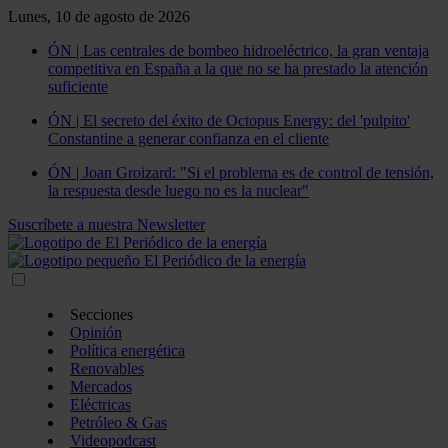
Lunes, 10 de agosto de 2026
ÓN | Las centrales de bombeo hidroeléctrico, la gran ventaja
competitiva en España a la que no se ha prestado la atención
suficiente
ÓN | El secreto del éxito de Octopus Energy: del 'pulpito'
Constantine a generar confianza en el cliente
ÓN | Joan Groizard: "Si el problema es de control de tensión,
la respuesta desde luego no es la nuclear"
Suscríbete a nuestra Newsletter
Secciones
Opinión
Política energética
Renovables
Mercados
Eléctricas
Petróleo & Gas
Videopodcast