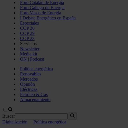
Foro Catalán de Energía
Foro Gallego de Energía
Foro Vasco de Energía
I Debate Energético en España
Especiales
COP 30
COP 29
COP 28
Servicios
Newsletter
Media kit
ON | Podcast
Política energética
Renovables
Mercados
Opinión
Eléctricas
Petróleo & Gas
Almacenamiento
Buscar
Digitalización
·
Política energética