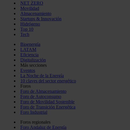
NET ZERO
Movilidad
Almacenamiento
Startups & Innovación
Hidrógeno
Top 10
Tech
Bioenergía
LATAM
Eficiencia
Digitalización
Más secciones
Eventos
La Noche de la Energía
10 claves del sector energético
Foros
Foro de Almacenamiento
Foro de Autoconsumo
Foro de Movilidad Sostenible
Foro de Transición Energética
Foro Industrial
Foros regionales
Foro Andaluz de Energía