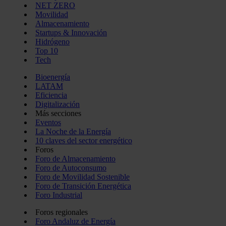
NET ZERO
Movilidad
Almacenamiento
Startups & Innovación
Hidrógeno
Top 10
Tech
Bioenergía
LATAM
Eficiencia
Digitalización
Más secciones
Eventos
La Noche de la Energía
10 claves del sector energético
Foros
Foro de Almacenamiento
Foro de Autoconsumo
Foro de Movilidad Sostenible
Foro de Transición Energética
Foro Industrial
Foros regionales
Foro Andaluz de Energía