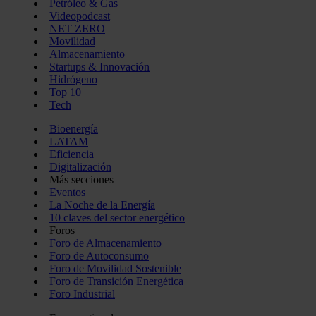
Petróleo & Gas
Videopodcast
NET ZERO
Movilidad
Almacenamiento
Startups & Innovación
Hidrógeno
Top 10
Tech
Bioenergía
LATAM
Eficiencia
Digitalización
Más secciones
Eventos
La Noche de la Energía
10 claves del sector energético
Foros
Foro de Almacenamiento
Foro de Autoconsumo
Foro de Movilidad Sostenible
Foro de Transición Energética
Foro Industrial