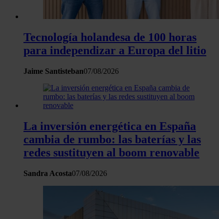
Tecnología holandesa de 100 horas
para independizar a Europa del litio
Jaime Santisteban
07/08/2026
La inversión energética en España
cambia de rumbo: las baterías y las
redes sustituyen al boom renovable
Sandra Acosta
07/08/2026