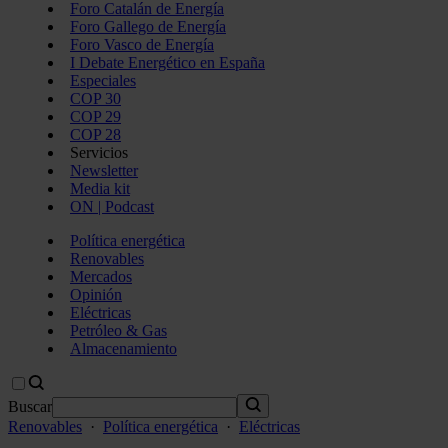
Foro Catalán de Energía
Foro Gallego de Energía
Foro Vasco de Energía
I Debate Energético en España
Especiales
COP 30
COP 29
COP 28
Servicios
Newsletter
Media kit
ON | Podcast
Política energética
Renovables
Mercados
Opinión
Eléctricas
Petróleo & Gas
Almacenamiento
Buscar
Renovables
·
Política energética
·
Eléctricas