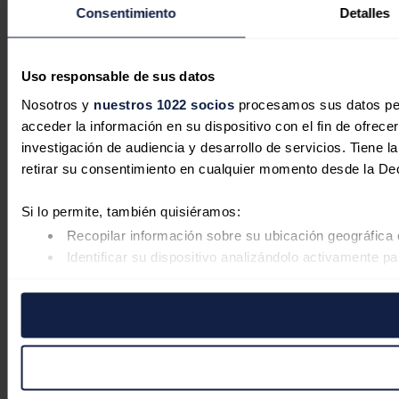
Consentimiento
Detalles
Uso responsable de sus datos
Nosotros y
nuestros 1022 socios
procesamos sus datos pers
acceder la información en su dispositivo con el fin de ofrece
investigación de audiencia y desarrollo de servicios. Tiene 
retirar su consentimiento en cualquier momento desde la De
Si lo permite, también quisiéramos:
Recopilar información sobre su ubicación geográfica 
Identificar su dispositivo analizándolo activamente pa
Obtenga más información sobre cómo se procesan sus datos
retirar su consentimiento en cualquier momento en la Declar
Las cookies de este sitio web se usan para personalizar el co
Además, compartimos información sobre el uso que haga del s
pueden combinarla con otra información que les haya proporc