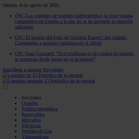
Sábado, 8 de agosto de 2026
ÓN | Las centrales de bombeo hidroeléctrico, la gran ventaja
competitiva en España a la que no se ha prestado la atención
suficiente
ÓN | El secreto del éxito de Octopus Energy: del 'pulpito'
Constantine a generar confianza en el cliente
ÓN | Joan Groizard: "Si el problema es de control de tensión,
la respuesta desde luego no es la nuclear"
Suscríbete a nuestra Newsletter
Secciones
Opinión
Política energética
Renovables
Mercados
Eléctricas
Petróleo & Gas
Videopodcast