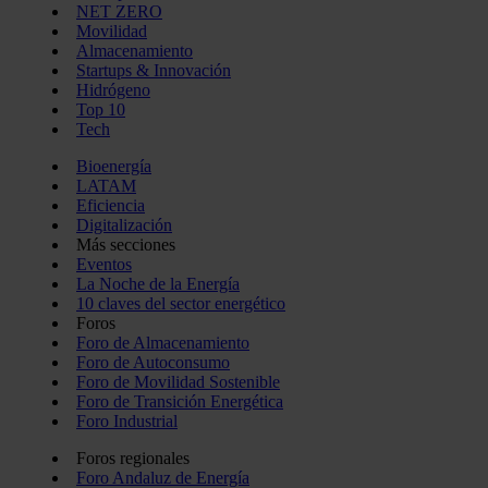
NET ZERO
Movilidad
Almacenamiento
Startups & Innovación
Hidrógeno
Top 10
Tech
Bioenergía
LATAM
Eficiencia
Digitalización
Más secciones
Eventos
La Noche de la Energía
10 claves del sector energético
Foros
Foro de Almacenamiento
Foro de Autoconsumo
Foro de Movilidad Sostenible
Foro de Transición Energética
Foro Industrial
Foros regionales
Foro Andaluz de Energía