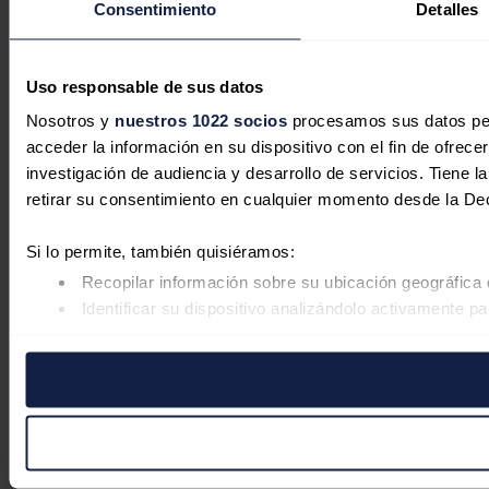
Consentimiento
Detalles
Uso responsable de sus datos
Nosotros y
nuestros 1022 socios
procesamos sus datos pers
acceder la información en su dispositivo con el fin de ofrece
investigación de audiencia y desarrollo de servicios. Tiene 
retirar su consentimiento en cualquier momento desde la De
Si lo permite, también quisiéramos:
Recopilar información sobre su ubicación geográfica 
Identificar su dispositivo analizándolo activamente pa
Obtenga más información sobre cómo se procesan sus datos
retirar su consentimiento en cualquier momento en la Declar
Las cookies de este sitio web se usan para personalizar el co
Además, compartimos información sobre el uso que haga del s
pueden combinarla con otra información que les haya proporc