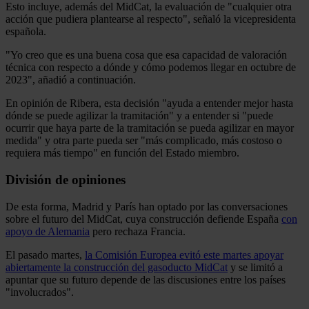
Esto incluye, además del MidCat, la evaluación de "cualquier otra
acción que pudiera plantearse al respecto", señaló la vicepresidenta
española.
"Yo creo que es una buena cosa que esa capacidad de valoración
técnica con respecto a dónde y cómo podemos llegar en octubre de
2023", añadió a continuación.
En opinión de Ribera, esta decisión "ayuda a entender mejor hasta
dónde se puede agilizar la tramitación" y a entender si "puede
ocurrir que haya parte de la tramitación se pueda agilizar en mayor
medida" y otra parte pueda ser "más complicado, más costoso o
requiera más tiempo" en función del Estado miembro.
División de opiniones
De esta forma, Madrid y París han optado por las conversaciones
sobre el futuro del MidCat, cuya construcción defiende España
con
apoyo de Alemania
pero rechaza Francia.
El pasado martes,
la Comisión Europea evitó este martes apoyar
abiertamente la construcción del gasoducto MidCat
y se limitó a
apuntar que su futuro depende de las discusiones entre los países
"involucrados".