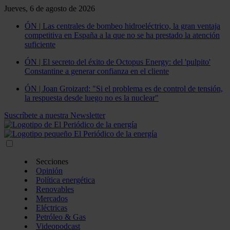
Jueves, 6 de agosto de 2026
ÓN | Las centrales de bombeo hidroeléctrico, la gran ventaja
competitiva en España a la que no se ha prestado la atención
suficiente
ÓN | El secreto del éxito de Octopus Energy: del 'pulpito'
Constantine a generar confianza en el cliente
ÓN | Joan Groizard: "Si el problema es de control de tensión,
la respuesta desde luego no es la nuclear"
Suscríbete a nuestra Newsletter
Secciones
Opinión
Política energética
Renovables
Mercados
Eléctricas
Petróleo & Gas
Videopodcast