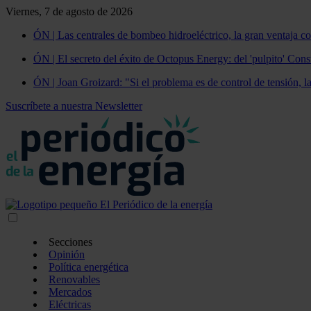
Viernes, 7 de agosto de 2026
ÓN | Las centrales de bombeo hidroeléctrico, la gran ventaja co
ÓN | El secreto del éxito de Octopus Energy: del 'pulpito' Const
ÓN | Joan Groizard: "Si el problema es de control de tensión, l
Suscríbete a nuestra Newsletter
Secciones
Opinión
Política energética
Renovables
Mercados
Eléctricas