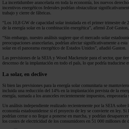
La incertidumbre arancelaria en toda la economía, los nuevos derecho
incentivos energéticos federales podrían obstaculizar significativamen
trabajo y cierre de fábricas.
“Los 10,8 GW de capacidad solar instalada en el primer trimestre de 2
de la energía solar en la combinación energética”, afirmó Zoë Gaston
“Sin embargo, nuestro análisis sugiere que el mercado solar estadouni
preocupaciones arancelarias, podrían afectar significativamente a esta
solar en el panorama energético de Estados Unidos”, añadió Gaston.
Las previsiones de la SEIA y Wood Mackenzie para el sector, que tienen
descenso de la implantación en todo el país, lo que podría traducirse 
La solar, en declive
Si bien las previsiones para la energía solar comunitaria se mantuvie
incluida una reducción del 14% en la implantación prevista de la energí
energía, sumada a los aranceles recientemente impuestos, empeoraría si
Un análisis independiente realizado recientemente por la SEIA sobre l
economía estadounidense si el proyecto de ley se convierte en ley. Si
podrían cerrar o no llegar a ponerse en marcha, y podrían desaparece
los costes de electricidad de los consumidores en 51 000 millones de d