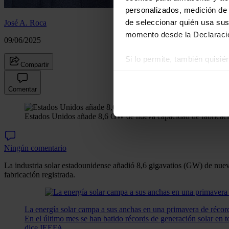
personalizados, medición de p
de seleccionar quién usa sus
José A. Roca
momento desde la Declaració
09/06/2025
Si lo permite, también quisi
Compartir
Recopilar información
Identificar su disposi
Comentar
Obtenga más información sob
datos
. Puede cambiar o reti
Estados Unidos añade 8,6 GW de nueva capacidad de fabricació
Las cookies de este sitio we
Ningún comentario
y analizar el tráfico. Ademá
redes sociales, publicidad y
La industria solar estadounidense añadió 8,6 gigavatios (GW) de nuev
que hayan recopilado a parti
fabricación registrada.
La energía solar campa a sus anchas en una primavera de réc
En el último mes se han batido récords de generación solar en 
dice IEEFA.