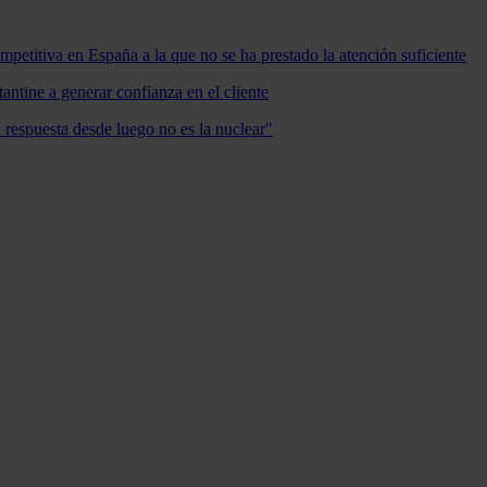
mpetitiva en España a la que no se ha prestado la atención suficiente
antine a generar confianza en el cliente
a respuesta desde luego no es la nuclear"