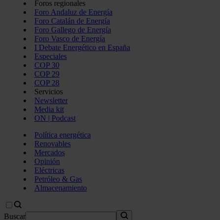
Foros regionales
Foro Andaluz de Energía
Foro Catalán de Energía
Foro Gallego de Energía
Foro Vasco de Energía
I Debate Energético en España
Especiales
COP 30
COP 29
COP 28
Servicios
Newsletter
Media kit
ON | Podcast
Política energética
Renovables
Mercados
Opinión
Eléctricas
Petróleo & Gas
Almacenamiento
Buscar