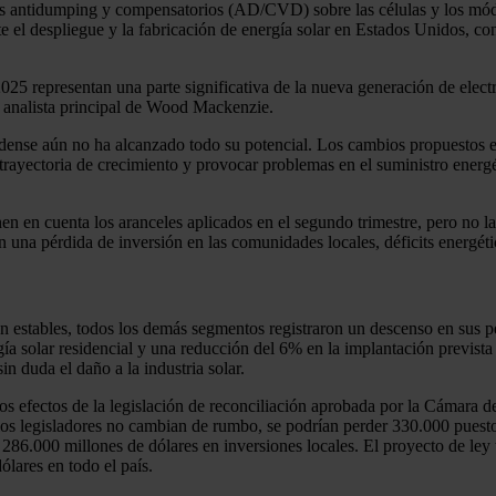
s antidumping y compensatorios (AD/CVD) sobre las células y los módul
te el despliegue y la fabricación de energía solar en Estados Unidos, co
025 representan una parte significativa de la nueva generación de elect
, analista principal de Wood Mackenzie.
dense aún no ha alcanzado todo su potencial. Los cambios propuestos en 
 trayectoria de crecimiento y provocar problemas en el suministro energ
 en cuenta los aranceles aplicados en el segundo trimestre, pero no las
en una pérdida de inversión en las comunidades locales, déficits energét
ron estables, todos los demás segmentos registraron un descenso en sus p
a solar residencial y una reducción del 6% en la implantación prevista a 
n duda el daño a la industria solar.
os efectos de la legislación de reconciliación aprobada por la Cámara 
 los legisladores no cambian de rumbo, se podrían perder 330.000 puesto
r 286.000 millones de dólares en inversiones locales. El proyecto de le
ólares en todo el país.