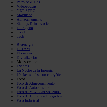
Petróleo & Gas
Videopodcast
NET ZERO
Movilidad
Almacenamiento
Startups & Innovación
Hidrógeno
Top 10
Tech
Bioenergía
LATAM
Eficiencia
Digitalización
Más secciones
Eventos
La Noche de la Energía
10 claves del sector energético
Foros
Foro de Almacenamiento
Foro de Autoconsumo
Foro de Movilidad Sostenible
Foro de Transición Energética
Foro Industrial