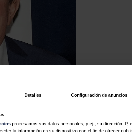
Detalles
Configuración de anuncios
os
ocios
procesamos sus datos personales, p.ej., su dirección IP, 
der la información en su dispositivo con el fin de ofrecer publi