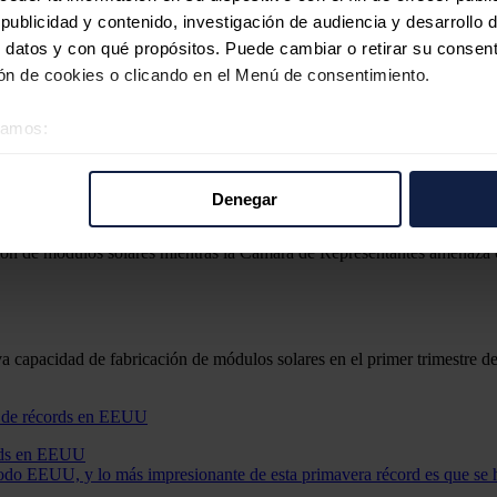
ublicidad y contenido, investigación de audiencia y desarrollo d
 datos y con qué propósitos. Puede cambiar o retirar su consent
n de cookies o clicando en el Menú de consentimiento.
éramos:
 sobre su ubicación geográfica que puede tener una precisión d
tivo analizándolo activamente para buscar características específ
Denegar
re cómo se procesan sus datos personales y establezca sus pr
rar su consentimiento en cualquier momento en la Declaración d
n de módulos solares mientras la Cámara de Representantes amenaza c
b se usan para personalizar el contenido y los anuncios, ofrecer
s, compartimos información sobre el uso que haga del sitio web 
 análisis web, quienes pueden combinarla con otra información q
a capacidad de fabricación de módulos solares en el primer trimestre de
r del uso que haya hecho de sus servicios.
ords en EEUU
todo EEUU, y lo más impresionante de esta primavera récord es que se h