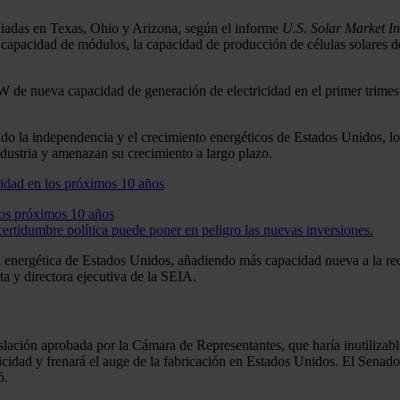
liadas en Texas, Ohio y Arizona, según el informe
U.S. Solar Market I
pacidad de módulos, la capacidad de producción de células solares de
GW de nueva capacidad de generación de electricidad en el primer trimes
ando la independencia y el crecimiento energéticos de Estados Unidos, lo
dustria y amenazan su crecimiento a largo plazo.
os próximos 10 años
ertidumbre política puede poner en peligro las nuevas inversiones.
energética de Estados Unidos, añadiendo más capacidad nueva a la red 
a y directora ejecutiva de la SEIA.
slación aprobada por la Cámara de Representantes, que haría inutilizable
icidad y frenará el auge de la fabricación en Estados Unidos. El Senado 
ó.