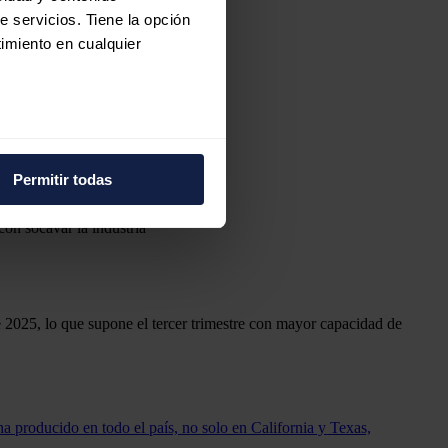
e servicios. Tiene la opción
imiento en cualquier
e varios metros
icas (huellas digitales)
Permitir todas
eferencias en la
sección de
e cookies.
on socavar la industria
 funciones de redes sociales
con nuestros partners de
ue les haya proporcionado o
 2025, lo que supone el tercer trimestre con mayor capacidad de
a producido en todo el país, no solo en California y Texas,