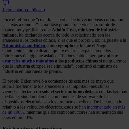
1 comentario publicado
Dice el refrán que “cuando las barbas de tu vecino veas cortar, pon
las tuyas a remojar”. Una frase popular que viene a resumir de
manera muy gráfica lo que
Adolfo Urso, ministro de industria
italiano
, ha declarado acerca de todo lo relacionado con los
aranceles a los coches chinos. Y es que el propio Urso ha puesto a la
Administración Biden
como ejemplo
de lo que el Viejo
Continente ha de realizar si quiere evitar la expansión de los
fabricantes del gigante asiático. “Es inevitable tener que
aplicar
aranceles mucho más altos
a los productos chinos
si no queremos
que la industria europea sea eliminada”, confirmó el ministro de
industria en una rueda de prensa.
El propio Biden reveló a comienzos de este mes de mayo que
subiría fuertemente los aranceles a las importaciones chinas,
viéndose afectado
no solo el sector automovilístico
, con las baterías
mediante, sino también los componentes de software de los
dispositivos electrónicos o los productos médicos. De hecho, en lo
relativo a los vehículos eléctricos, estos se han
incrementado en más
de un 100%
, mientras que los semiconductores han aumentado sus
tasas en un 50%.
Existen otras alternativas