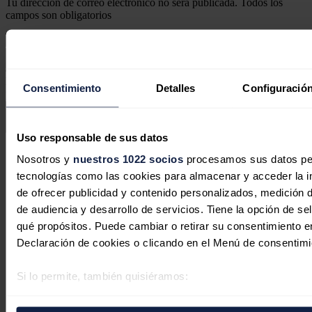
Tu dirección de correo electrónico no será publicada. Todos los
campos son obligatorios
Este sitio web está protegido por reCAPTCHA y la
Política de
Consentimiento
Detalles
Configuración
privacidad
y
Términos de servicio
de Google aplican.
Enviar comentario
Uso responsable de sus datos
Síguenos en redes sociales
Nosotros y
nuestros 1022 socios
procesamos sus datos pers
tecnologías como las cookies para almacenar y acceder la in
de ofrecer publicidad y contenido personalizados, medición d
de audiencia y desarrollo de servicios. Tiene la opción de s
qué propósitos. Puede cambiar o retirar su consentimiento 
Declaración de cookies o clicando en el Menú de consentimi
Si lo permite, también quisiéramos:
Recopilar información sobre su ubicación geográfica 
varios metros