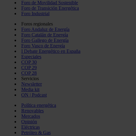
Foro de Movilidad Sostenible
Foro de Transición Energética
Foro Industrial
Foros regionales
Foro Andaluz de Energía
Foro Catalán de Energía
Foro Gallego de Energía
Foro Vasco de Energía
I Debate Energético en España
Especiales
COP 30
COP 29
COP 28
Servicios
Newsletter
Media kit
ON | Podcast
Política energética
Renovables
Mercados
Opinión
Eléctricas
Petróleo & Gas