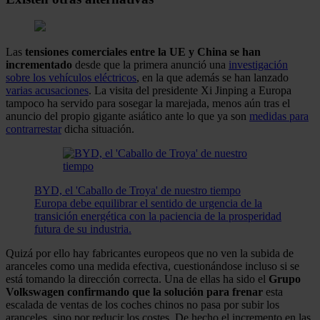
Las
tensiones comerciales entre la UE y China se han
incrementado
desde que la primera anunció una
investigación
sobre los vehículos eléctricos
, en la que además se han lanzado
varias acusaciones
. La visita del presidente Xi Jinping a Europa
tampoco ha servido para sosegar la marejada, menos aún tras el
anuncio del propio gigante asiático ante lo que ya son
medidas para
contrarrestar
dicha situación.
BYD, el 'Caballo de Troya' de nuestro tiempo
Europa debe equilibrar el sentido de urgencia de la
transición energética con la paciencia de la prosperidad
futura de su industria.
Quizá por ello hay fabricantes europeos que no ven la subida de
aranceles como una medida efectiva, cuestionándose incluso si se
está tomando la dirección correcta. Una de ellas ha sido el
Grupo
Volkswagen confirmando que la solución para frenar
esta
escalada de ventas de los coches chinos no pasa por subir los
aranceles, sino por reducir los costes. De hecho el incremento en las