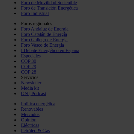
Foro de Movilidad Sostenible
Foro de Transición Energética
Foro Industrial
Foros regionales
Foro Andaluz de Energía
Foro Catalán de Energía
Foro Gallego de Energía
Foro Vasco de Energía
I Debate Energético en España
Especiales
COP 30
COP 29
COP 28
Servicios
Newsletter
Media kit
ON | Podcast
Política energética
Renovables
Mercados
Opinión
Eléctricas
Petróleo & Gas