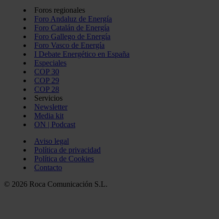
información que les haya proporcionado o que hayan recopil
Foros regionales
servicios.
Foro Andaluz de Energía
Foro Catalán de Energía
Foro Gallego de Energía
Foro Vasco de Energía
I Debate Energético en España
Especiales
COP 30
COP 29
COP 28
Servicios
Newsletter
Media kit
ON | Podcast
Aviso legal
Política de privacidad
Política de Cookies
Contacto
© 2026 Roca Comunicación S.L.