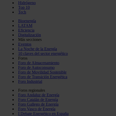
Hidrógeno
Top 10
Tech
Bioenergía
LATAM
Eficiencia
Digitalización
Más secciones
Eventos
La Noche de la Energía
10 claves del sector energético
Foros
Foro de Almacenamiento
Foro de Autoconsumo
Foro de Movilidad Sostenible
Foro de Transición Energética
Foro Industrial
Foros regionales
Foro Andaluz de Energía
Foro Catalán de Energía
Foro Gallego de Energía
Foro Vasco de Energía
I Debate Energético en España