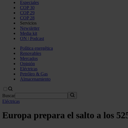
Especiales
COP 30
COP 29
COP 28
Servicios
Newsletter
Media kit
ON | Podcast
Política energética
Renovables
Mercados
Opinión
Eléctricas
Petróleo & Gas
Almacenamiento
Buscar
Eléctricas
Europa prepara el salto a los 52