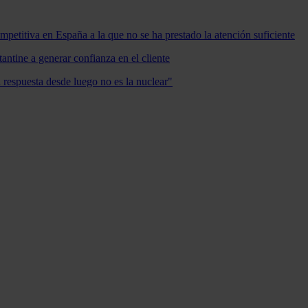
mpetitiva en España a la que no se ha prestado la atención suficiente
antine a generar confianza en el cliente
a respuesta desde luego no es la nuclear"