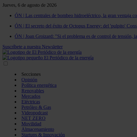
Jueves, 6 de agosto de 2026
ÓN | Las centrales de bombeo hidroeléctrico, la gran ventaja co
ÓN | El secreto del éxito de Octopus Energy: del 'pulpito' Const
ÓN | Joan Groizard: "Si el problema es de control de tensión, l
Suscríbete a nuestra Newsletter
Secciones
Opinión
Política energética
Renovables
Mercados
Eléctricas
Petróleo & Gas
Videopodcast
NET ZERO
Movilidad
Almacenamiento
Startups & Innovación