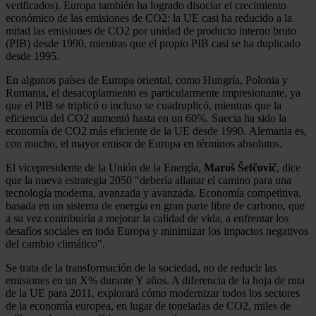
verificados). Europa también ha logrado disociar el crecimiento
económico de las emisiones de CO2: la UE casi ha reducido a la
mitad las emisiones de CO2 por unidad de producto interno bruto
(PIB) desde 1990, mientras que el propio PIB casi se ha duplicado
desde 1995.
En algunos países de Europa oriental, como Hungría, Polonia y
Rumania, el desacoplamiento es particularmente impresionante, ya
que el PIB se triplicó o incluso se cuadruplicó, mientras que la
eficiencia del CO2 aumentó hasta en un 60%. Suecia ha sido la
economía de CO2 más eficiente de la UE desde 1990. Alemania es,
con mucho, el mayor emisor de Europa en términos absolutos.
El vicepresidente de la Unión de la Energía,
Maroš Šefčovič
, dice
que la nueva estrategia 2050 "debería allanar el camino para una
tecnología moderna, avanzada y avanzada. Economía competitiva,
basada en un sistema de energía en gran parte libre de carbono, que
a su vez contribuiría a mejorar la calidad de vida, a enfrentar los
desafíos sociales en toda Europa y minimizar los impactos negativos
del cambio climático".
Se trata de la transformación de la sociedad, no de reducir las
emisiones en un X% durante Y años. A diferencia de la hoja de ruta
de la UE para 2011, explorará cómo modernizar todos los sectores
de la economía europea, en lugar de toneladas de CO2, miles de