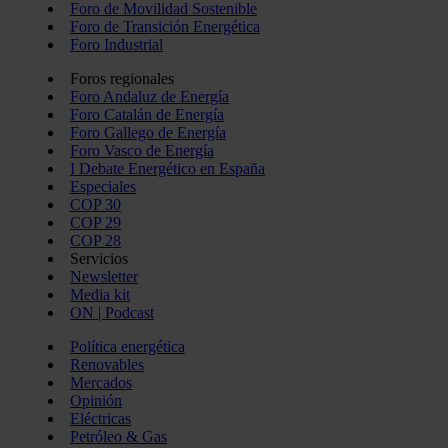
Foro de Movilidad Sostenible
Foro de Transición Energética
Foro Industrial
Foros regionales
Foro Andaluz de Energía
Foro Catalán de Energía
Foro Gallego de Energía
Foro Vasco de Energía
I Debate Energético en España
Especiales
COP 30
COP 29
COP 28
Servicios
Newsletter
Media kit
ON | Podcast
Política energética
Renovables
Mercados
Opinión
Eléctricas
Petróleo & Gas