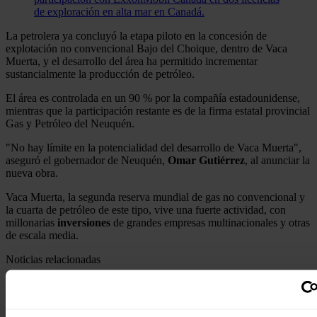
de exploración en alta mar en Canadá.
La petrolera ya concluyó la etapa piloto en la concesión de
explotación no convencional Bajo del Choique, dentro de Vaca
Muerta, y el desarrollo del área ha permitido incrementar
sustancialmente la producción de petróleo.
El área es controlada en un 90 % por la compañía estadounidense,
mientras que la participación restante es de la firma estatal provincial
Gas y Petróleo del Neuquén.
"No hay límite en la potencialidad del desarrollo de Vaca Muerta",
aseguró el gobernador de Neuquén,
Omar Gutiérrez
, al anunciar la
nueva obra.
Vaca Muerta, la segunda reserva mundial de gas no convencional y
la cuarta de petróleo de este tipo, vive una fuerte actividad, con
millonarias
inversiones
de grandes empresas multinacionales y otras
de escala media.
Noticias relacionadas