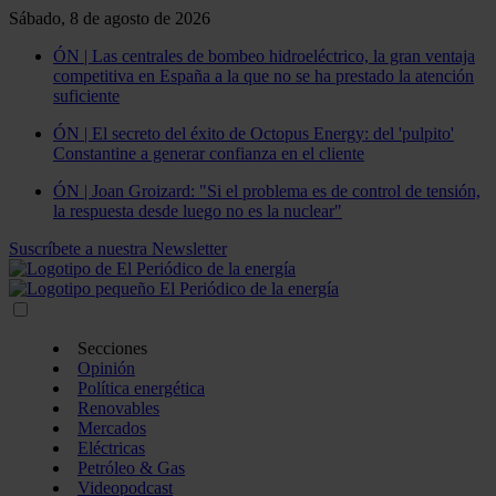
Sábado, 8 de agosto de 2026
ÓN | Las centrales de bombeo hidroeléctrico, la gran ventaja
competitiva en España a la que no se ha prestado la atención
suficiente
ÓN | El secreto del éxito de Octopus Energy: del 'pulpito'
Constantine a generar confianza en el cliente
ÓN | Joan Groizard: "Si el problema es de control de tensión,
la respuesta desde luego no es la nuclear"
Suscríbete a nuestra Newsletter
Secciones
Opinión
Política energética
Renovables
Mercados
Eléctricas
Petróleo & Gas
Videopodcast