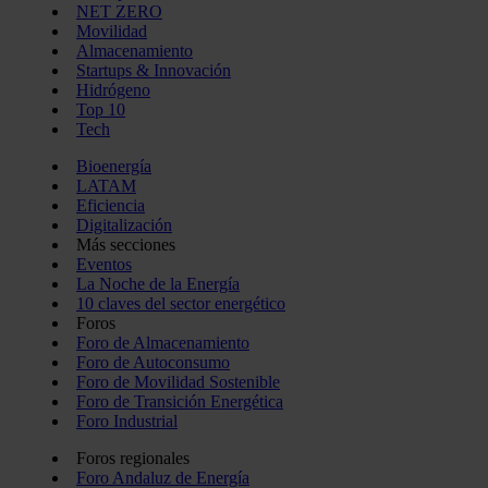
NET ZERO
Movilidad
Almacenamiento
Startups & Innovación
Hidrógeno
Top 10
Tech
Bioenergía
LATAM
Eficiencia
Digitalización
Más secciones
Eventos
La Noche de la Energía
10 claves del sector energético
Foros
Foro de Almacenamiento
Foro de Autoconsumo
Foro de Movilidad Sostenible
Foro de Transición Energética
Foro Industrial
Foros regionales
Foro Andaluz de Energía