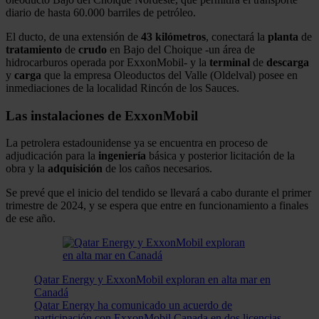
diario de hasta 60.000 barriles de petróleo.
El ducto, de una extensión de
43 kilómetros
, conectará la
planta
de
tratamiento
de
crudo
en Bajo del Choique -un área de
hidrocarburos operada por ExxonMobil- y la
terminal
de
descarga
y
carga
que la empresa Oleoductos del Valle (Oldelval) posee en
inmediaciones de la localidad Rincón de los Sauces.
Las instalaciones de ExxonMobil
La petrolera estadounidense ya se encuentra en proceso de
adjudicación para la
ingeniería
básica y posterior licitación de la
obra y la
adquisición
de los caños necesarios.
Se prevé que el inicio del tendido se llevará a cabo durante el primer
trimestre de 2024, y se espera que entre en funcionamiento a finales
de ese año.
Qatar Energy y ExxonMobil exploran en alta mar en
Canadá
Qatar Energy ha comunicado un acuerdo de
participación con ExxonMobil Canada en dos licencias