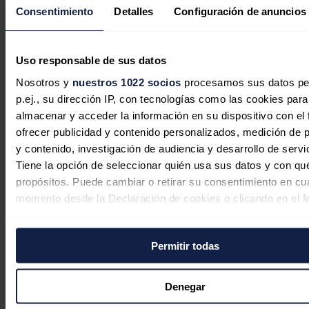
Consentimiento
Detalles
Configuración de anuncios
La inversión energética en España
cambia de rumbo: las baterías y las
redes sustituyen al boom renovable
Uso responsable de sus datos
Nosotros y
nuestros 1022 socios
procesamos sus datos pe
Sandra Acosta
07/08/2026
p.ej., su dirección IP, con tecnologías como las cookies para
almacenar y acceder la información en su dispositivo con el 
ofrecer publicidad y contenido personalizados, medición de p
y contenido, investigación de audiencia y desarrollo de servi
Tiene la opción de seleccionar quién usa sus datos y con qu
propósitos. Puede cambiar o retirar su consentimiento en cu
momento desde la Declaración de cookies o clicando en el 
consentimiento.
Permitir todas
Si lo permite, también quisiéramos:
Recopilar información sobre su ubicación geográfica
puede tener una precisión de varios metros
Denegar
Identificar su dispositivo analizándolo activamente p
Portugal aprueba una inversión de