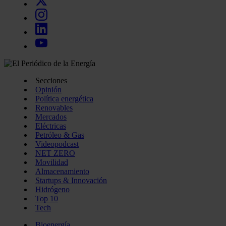
Secciones
Opinión
Política energética
Renovables
Mercados
Eléctricas
Petróleo & Gas
Videopodcast
NET ZERO
Movilidad
Almacenamiento
Startups & Innovación
Hidrógeno
Top 10
Tech
Bioenergía