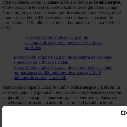
internacionales, como la italiana
ENI
o la francesa
TotalEnergies
,
entre otros, para el desarrollo del yacimiento de gas catarí Campo
Norte, un proyecto considerado por los cataríes como el mayor del
mundo y con el que Doha espera incrementar su capacidad de
producción a 110 millones de toneladas anuales de cara a 2026 de
GNL.
ExxonMobil ampliará su plan de recompra de acciones
a pesar de las críticas de Biden
ExxonMobil ampliará su plan de recompra de acciones
propias hasta 50.000 millones de dólares (47.649
millones de euros) para 2024.
También la compañía catarí se unió a
TotalEnergies y ENI
en un
consorcio para la exploración en una zona con potenciales reservas
de gas ubicada en aguas libanesas, que estuvieron disputadas con
Israel hasta la firma de un acuerdo histórico el pasado octubre.
Noticias relacionadas