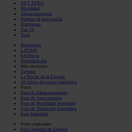
NET ZERO
Movilidad
Almacenamiento
Startups & Innovación
Hidrógeno
Top 10
Tech
Bioenergía
LATAM
Eficiencia
Digitalización
Más secciones
Eventos
La Noche de la Energía
10 claves del sector energético
Foros
Foro de Almacenamiento
Foro de Autoconsumo
Foro de Movilidad Sostenible
Foro de Transición Energética
Foro Industrial
Foros regionales
Foro Andaluz de Energía