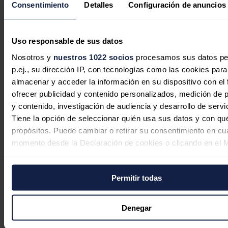
Consentimiento
Detalles
Configuración de anuncios
ExxonMobil y Chevron disparan su
Uso responsable de sus datos
beneficio en el segundo trimestre ante
la crisis de Oriente Próximo
Nosotros y
nuestros 1022 socios
procesamos sus datos pe
p.ej., su dirección IP, con tecnologías como las cookies para
Redacción
31/07/2026
almacenar y acceder la información en su dispositivo con el 
ofrecer publicidad y contenido personalizados, medición de p
y contenido, investigación de audiencia y desarrollo de servi
Tiene la opción de seleccionar quién usa sus datos y con qu
BP lanza el proceso para explorar la
propósitos. Puede cambiar o retirar su consentimiento en cu
venta de su negocio del Mar del Norte
momento desde la Declaración de cookies o clicando en el 
consentimiento.
Redacción
31/07/2026
Permitir todas
Si lo permite, también quisiéramos:
Recopilar información sobre su ubicación geográfica
puede tener una precisión de varios metros
Denegar
Identificar su dispositivo analizándolo activamente p