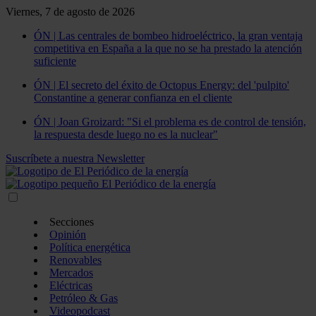
Viernes, 7 de agosto de 2026
ÓN | Las centrales de bombeo hidroeléctrico, la gran ventaja
competitiva en España a la que no se ha prestado la atención
suficiente
ÓN | El secreto del éxito de Octopus Energy: del 'pulpito'
Constantine a generar confianza en el cliente
ÓN | Joan Groizard: "Si el problema es de control de tensión,
la respuesta desde luego no es la nuclear"
Suscríbete a nuestra Newsletter
Secciones
Opinión
Política energética
Renovables
Mercados
Eléctricas
Petróleo & Gas
Videopodcast