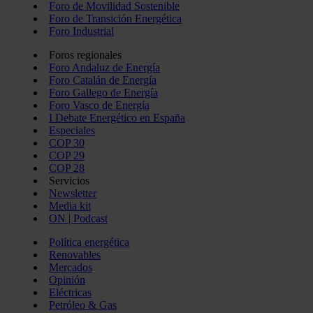
Foro de Movilidad Sostenible
Foro de Transición Energética
Foro Industrial
Foros regionales
Foro Andaluz de Energía
Foro Catalán de Energía
Foro Gallego de Energía
Foro Vasco de Energía
I Debate Energético en España
Especiales
COP 30
COP 29
COP 28
Servicios
Newsletter
Media kit
ON | Podcast
Política energética
Renovables
Mercados
Opinión
Eléctricas
Petróleo & Gas