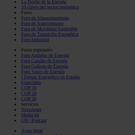
La Noche de la Energía
10 claves del sector energético
Foros
Foro de Almacenamiento
Foro de Autoconsumo
Foro de Movilidad Sostenible
Foro de Transición Energética
Foro Industrial
Foros regionales
Foro Andaluz de Energía
Foro Catalán de Energía
Foro Gallego de Energía
Foro Vasco de Energía
I Debate Energético en España
Especiales
COP 30
COP 29
COP 28
Servicios
Newsletter
Media kit
ON | Podcast
Aviso legal