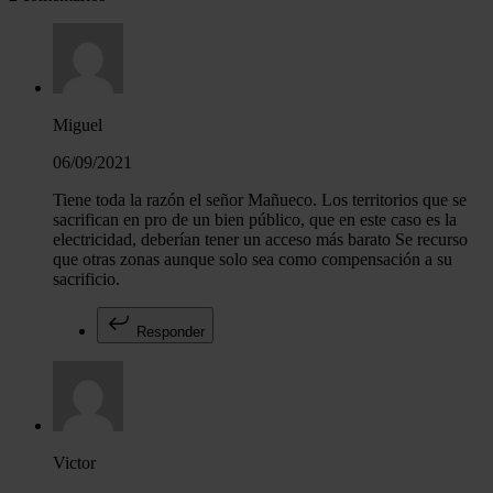
con otra información que les haya proporcionado o que haya
recopilado a partir del uso que haya hecho de sus servicios.
Miguel
06/09/2021
Tiene toda la razón el señor Mañueco. Los territorios que se
sacrifican en pro de un bien público, que en este caso es la
electricidad, deberían tener un acceso más barato Se recurso
que otras zonas aunque solo sea como compensación a su
sacrificio.
Responder
Victor