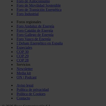
Foro de Autoconsumo
Foro de Movilidad Sostenible
Foro de Transición Energética
Foro Industrial
Foros regionales
Foro Andaluz de Energía
Foro Catalán de Energía
Foro Gallego de Energía
Foro Vasco de Energía
I Debate Energético en España
Especiales
COP 30
COP 29
COP 28
Servicios
Newsletter
Media kit
ON | Podcast
Aviso legal
Política de privacidad
Política de Cookies
Contacto