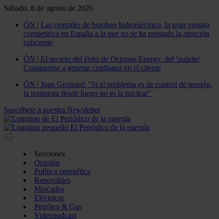
Sábado, 8 de agosto de 2026
ÓN | Las centrales de bombeo hidroeléctrico, la gran ventaja
competitiva en España a la que no se ha prestado la atención
suficiente
ÓN | El secreto del éxito de Octopus Energy: del 'pulpito'
Constantine a generar confianza en el cliente
ÓN | Joan Groizard: "Si el problema es de control de tensión,
la respuesta desde luego no es la nuclear"
Suscríbete a nuestra Newsletter
Secciones
Opinión
Política energética
Renovables
Mercados
Eléctricas
Petróleo & Gas
Videopodcast