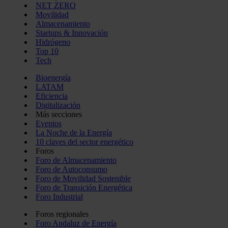
NET ZERO
Movilidad
Almacenamiento
Startups & Innovación
Hidrógeno
Top 10
Tech
Bioenergía
LATAM
Eficiencia
Digitalización
Más secciones
Eventos
La Noche de la Energía
10 claves del sector energético
Foros
Foro de Almacenamiento
Foro de Autoconsumo
Foro de Movilidad Sostenible
Foro de Transición Energética
Foro Industrial
Foros regionales
Foro Andaluz de Energía