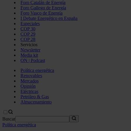
Foro Catalán de Energía
Foro Gallego de Energía
Foro Vasco de Energía
I Debate Energético en España
Especiales
COP 30
COP 29
COP 28
Servicios
Newsletter
Media kit
ON | Podcast
Política energética
Renovables
Mercados
Opinión
Eléctricas
Petróleo & Gas
Almacenamiento
Buscar
Política energética