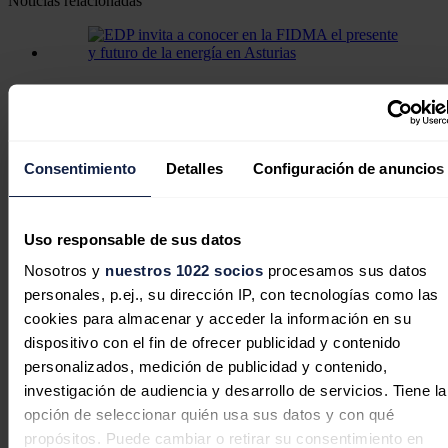
Noticias relacionadas
EDP invita a conocer en la FIDMA el
presente y futuro de la energía en
Asturias
Consentimiento
Detalles
Configuración de anuncios
Redacción
31/07/2026
Uso responsable de sus datos
Nosotros y
nuestros 1022 socios
procesamos sus datos
El almacenamiento energético entra
personales, p.ej., su dirección IP, con tecnologías como las
en la primera división de la industria
cookies para almacenar y acceder la información en su
eléctrica
dispositivo con el fin de ofrecer publicidad y contenido
personalizados, medición de publicidad y contenido,
Héctor Hugo Riojas González
31/07/2026
investigación de audiencia y desarrollo de servicios. Tiene la
opción de seleccionar quién usa sus datos y con qué
propósitos. Puede cambiar o retirar su consentimiento en