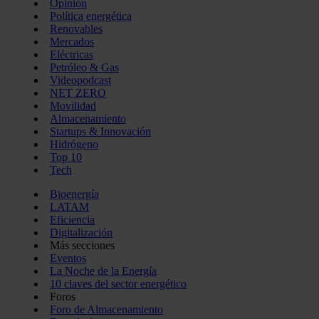
Opinión
Política energética
Renovables
Mercados
Eléctricas
Petróleo & Gas
Videopodcast
NET ZERO
Movilidad
Almacenamiento
Startups & Innovación
Hidrógeno
Top 10
Tech
Bioenergía
LATAM
Eficiencia
Digitalización
Más secciones
Eventos
La Noche de la Energía
10 claves del sector energético
Foros
Foro de Almacenamiento