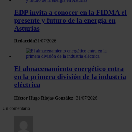
de cookies.
EDP invita a conocer en la FIDMA el
Las cookies de este sitio web se usan para personalizar
presente y futuro de la energía en
el contenido y los anuncios, ofrecer funciones de redes
Asturias
sociales y analizar el tráfico. Además, compartimos
información sobre el uso que haga del sitio web con
Redacción
31/07/2026
nuestros partners de redes sociales, publicidad y análisis
web, quienes pueden combinarla con otra información
que les haya proporcionado o que hayan recopilado a
partir del uso que haya hecho de sus servicios.
El almacenamiento energético entra
en la primera división de la industria
eléctrica
Héctor Hugo Riojas González
31/07/2026
Un comentario