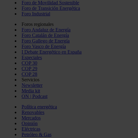
Foro de Movilidad Sostenible
Foro de Transición Energética
Foro Industrial
Foros regionales
Foro Andaluz de Energía
Foro Catalán de Energía
Foro Gallego de Energía
Foro Vasco de Energía
I Debate Energético en España
Especiales
COP 30
COP 29
COP 28
Servicios
Newsletter
Media kit
ON | Podcast
Política energética
Renovables
Mercados
Opinión
Eléctricas
Petróleo & Gas