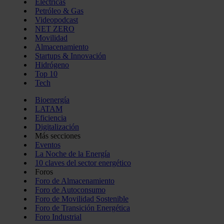
Eléctricas
Petróleo & Gas
Videopodcast
NET ZERO
Movilidad
Almacenamiento
Startups & Innovación
Hidrógeno
Top 10
Tech
Bioenergía
LATAM
Eficiencia
Digitalización
Más secciones
Eventos
La Noche de la Energía
10 claves del sector energético
Foros
Foro de Almacenamiento
Foro de Autoconsumo
Foro de Movilidad Sostenible
Foro de Transición Energética
Foro Industrial