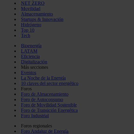
NET ZERO
Movilidad
Almacenamiento
Startups & Innovación
Hidrógeno
Top 10
Tech
Bioenergía
LATAM
Eficiencia
Digitalización
Más secciones
Eventos
La Noche de la Energía
10 claves del sector energético
Foros
Foro de Almacenamiento
Foro de Autoconsumo
Foro de Movilidad Sostenible
Foro de Transición Energética
Foro Industrial
Foros regionales
Foro Andaluz de Energía