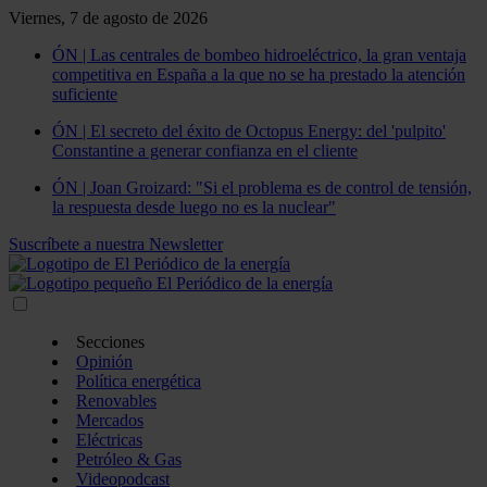
Viernes, 7 de agosto de 2026
ÓN | Las centrales de bombeo hidroeléctrico, la gran ventaja
competitiva en España a la que no se ha prestado la atención
suficiente
ÓN | El secreto del éxito de Octopus Energy: del 'pulpito'
Constantine a generar confianza en el cliente
ÓN | Joan Groizard: "Si el problema es de control de tensión,
la respuesta desde luego no es la nuclear"
Suscríbete a nuestra Newsletter
Secciones
Opinión
Política energética
Renovables
Mercados
Eléctricas
Petróleo & Gas
Videopodcast