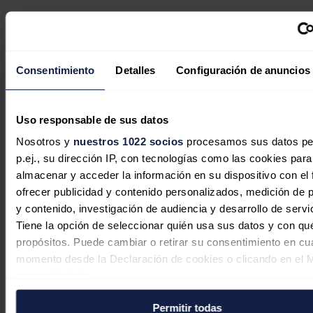
Consentimiento
Detalles
Configuración de anuncios
Uso responsable de sus datos
Nosotros y
nuestros 1022 socios
procesamos sus datos pe
p.ej., su dirección IP, con tecnologías como las cookies para
almacenar y acceder la información en su dispositivo con el 
ofrecer publicidad y contenido personalizados, medición de p
y contenido, investigación de audiencia y desarrollo de servi
El mercado eléctrico vuelve a
Tiene la opción de seleccionar quién usa sus datos y con qu
encarecerse: el pool supera los 104
propósitos. Puede cambiar o retirar su consentimiento en cu
euros/MWh en julio pese al récord de
momento desde la Declaración de cookies o clicando en el 
producción solar
consentimiento.
Sandra Acosta
05/08/2026
Permitir todas
Si lo permite, también quisiéramos: