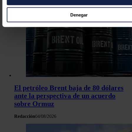
Recopilar información sobre su ubicación geográfica
puede tener una precisión de varios metros
Denegar
Identificar su dispositivo analizándolo activamente p
características específicas (huellas digitales)
Obtenga más información sobre cómo se procesan sus dato
personales y establezca sus preferencias en la
sección de 
Puede cambiar o retirar su consentimiento en cualquier mo
la Declaración de cookies.
Las cookies de este sitio web se usan para personalizar el c
y los anuncios, ofrecer funciones de redes sociales y analiza
tráfico. Además, compartimos información sobre el uso que 
El petróleo Brent baja de 80 dólares
sitio web con nuestros partners de redes sociales, publicida
ante la perspectiva de un acuerdo
análisis web, quienes pueden combinarla con otra informació
sobre Ormuz
haya proporcionado o que hayan recopilado a partir del uso 
hecho de sus servicios.
Redacción
04/08/2026