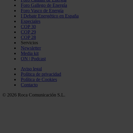
Foro Gallego de Energía
Foro Vasco de Energía
I Debate Energético en España
Especiales
COP 30
COP 29
COP 28
Servicios
Newsletter
Media kit
ON | Podcast
Aviso legal
Política de privacidad
Política de Cookies
Contacto
© 2026 Roca Comunicación S.L.