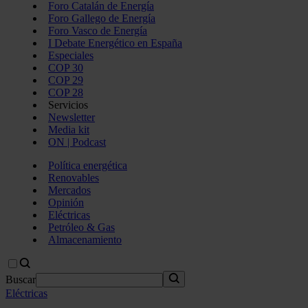
Foro Catalán de Energía
Foro Gallego de Energía
Foro Vasco de Energía
I Debate Energético en España
Especiales
COP 30
COP 29
COP 28
Servicios
Newsletter
Media kit
ON | Podcast
Política energética
Renovables
Mercados
Opinión
Eléctricas
Petróleo & Gas
Almacenamiento
Buscar
Eléctricas