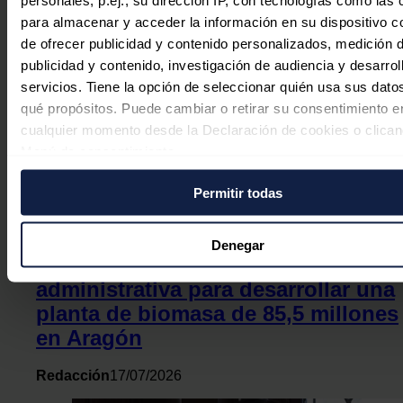
personales, p.ej., su dirección IP, con tecnologías como las
para almacenar y acceder la información en su dispositivo co
de ofrecer publicidad y contenido personalizados, medición 
publicidad y contenido, investigación de audiencia y desarrol
servicios. Tiene la opción de seleccionar quién usa sus dato
qué propósitos. Puede cambiar o retirar su consentimiento e
cualquier momento desde la Declaración de cookies o clican
Menú de consentimiento.
Permitir todas
Si lo permite, también quisiéramos:
Recopilar información sobre su ubicación geográfica
puede tener una precisión de varios metros
Denegar
Forestalia obtiene la autorización
Identificar su dispositivo analizándolo activamente pa
buscar características específicas (huellas digitales)
administrativa para desarrollar una
planta de biomasa de 85,5 millones
Obtenga más información sobre cómo se procesan sus dato
personales y establezca sus preferencias en la
sección de 
en Aragón
Puede cambiar o retirar su consentimiento en cualquier mo
la Declaración de cookies.
Redacción
17/07/2026