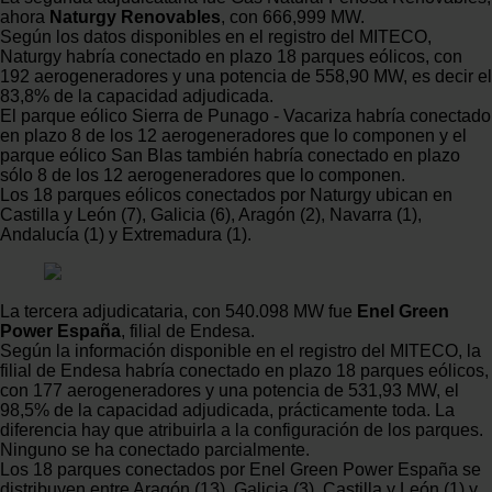
ahora
Naturgy Renovables
, con 666,999 MW.
Según los datos disponibles en el registro del MITECO,
Naturgy habría conectado en plazo 18 parques eólicos, con
192 aerogeneradores y una potencia de 558,90 MW, es decir el
83,8% de la capacidad adjudicada.
El parque eólico Sierra de Punago - Vacariza habría conectado
en plazo 8 de los 12 aerogeneradores que lo componen y el
parque eólico San Blas también habría conectado en plazo
sólo 8 de los 12 aerogeneradores que lo componen.
Los 18 parques eólicos conectados por Naturgy ubican en
Castilla y León (7), Galicia (6), Aragón (2), Navarra (1),
Andalucía (1) y Extremadura (1).
La tercera adjudicataria, con 540.098 MW fue
Enel Green
Power España
, filial de Endesa.
Según la información disponible en el registro del MITECO, la
filial de Endesa habría conectado en plazo 18 parques eólicos,
con 177 aerogeneradores y una potencia de 531,93 MW, el
98,5% de la capacidad adjudicada, prácticamente toda. La
diferencia hay que atribuirla a la configuración de los parques.
Ninguno se ha conectado parcialmente.
Los 18 parques conectados por Enel Green Power España se
distribuyen entre Aragón (13), Galicia (3), Castilla y León (1) y