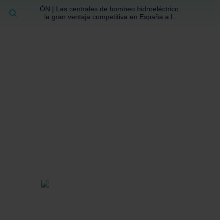
ÓN | Las centrales de bombeo hidroeléctrico,
BUSCAR
la gran ventaja competitiva en España a la
que no se ha prestado la atención suficiente