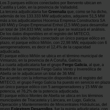
Los 3 parques eólicos conectados por Ibervento ubican en
Castilla y León, en la provincia de Valladolid.
La tercera adjudicataria fue
Greenalia
que, como se ha dicho,
además de los 133.333 MW adjudicados, adquiere 51,5 MW
más a los adjudicatarios Hocensa Empresa Constructora SA
(49 MW) y Grupo Empresarial Enhol (2,5 MW) para desarrollar
un total de 184.833 MW, sobre el que se realizará el análisis.
De los datos disponibles en el registro del MITECO,
Greeenalia sólo habría conectado un único parque eólico en
plazo, el parque eólico Miñón, con 22,98 MW, equipado con 6
aerogeneradores, es decir el 12,4% de la capacidad
adjudicada.
El parque eólico Miñón se ubica en el término municipal de
Vimianzo, en la provincia de A Coruña, Galicia.
La cuarta adjudicataria fue el grupo
Fergo Galicia
, al que, a
través de las empresas Fergo Galia Vento y Invereólica de
Abella se le adjudicaron un total de 36 MW.
De acuerdo con la información disponible en el registro del
MITECO, el grupo Fergo Galicia ha puesto en servicio en plazo
un único parque eólico con 5 aerogeneradores y 15 MW de
potencia, el 76,2% de la potencia adjudicada.
El parque eólico Montes de Abella se ubica en los términos
municipales de Triacastela y Láncara, en Lugo, Galicia.
Operación y Mantenimientro de Minicentrales Hidráulicas, del
grupo
Eolextrem Desarrollos
, fue la quinta adjudicataria, con