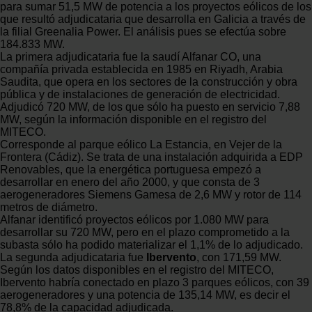
para sumar 51,5 MW de potencia a los proyectos eólicos de los
que resultó adjudicataria que desarrolla en Galicia a través de
la filial Greenalia Power. El análisis pues se efectúa sobre
184.833 MW.
La primera adjudicataria fue la saudí Alfanar CO, una
compañía privada establecida en 1985 en Riyadh, Arabia
Saudita, que opera en los sectores de la construcción y obra
pública y de instalaciones de generación de electricidad.
Adjudicó 720 MW, de los que sólo ha puesto en servicio 7,88
MW, según la información disponible en el registro del
MITECO.
Corresponde al parque eólico La Estancia, en Vejer de la
Frontera (Cádiz). Se trata de una instalación adquirida a EDP
Renovables, que la energética portuguesa empezó a
desarrollar en enero del año 2000, y que consta de 3
aerogeneradores Siemens Gamesa de 2,6 MW y rotor de 114
metros de diámetro.
Alfanar identificó proyectos eólicos por 1.080 MW para
desarrollar su 720 MW, pero en el plazo comprometido a la
subasta sólo ha podido materializar el 1,1% de lo adjudicado.
La segunda adjudicataria fue
Ibervento
, con 171,59 MW.
Según los datos disponibles en el registro del MITECO,
Ibervento habría conectado en plazo 3 parques eólicos, con 39
aerogeneradores y una potencia de 135,14 MW, es decir el
78,8% de la capacidad adjudicada.