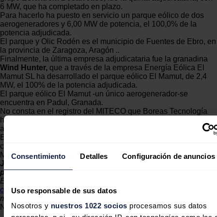
6 MW, que ha completado en plazo.
Para hacerlo ha puesto en servicio un parque eólico de dos
aerogeneradores y 6,00 MW de potencia, el 100,0% de la
potencia adjudicada.
El parque y Olic Rodén es el municipio de Fuentes de Ebro, en
la provincia de Zaragoza, Aragón ..
Finalmente, la última empresa adjudicataria fue la granadina
Wind Hunter,
que a través de la empresa Energía Eólica El
Mamut SL ha desarrollado el parque eólico El Mamut, de 2,4
MW, el 100% de la potencia adjudicada.
El parque eólico El Mamut -un único aerogenerador-se
encuentra en Padul, Granada.
No consta en el registro del MITECO que Boreas Tecnología
haya desarrollado los 5,00 MW de los que resultó
adjudicataria.
En definitiva, de los 1.127,82 MW adjudicados, se han
conectado en el plazo comprometido el 16,8%, es decir, 189,39
MW.
Consentimiento
Detalles
Configuración de anuncios
Jaume Morron es socio-director de dialEc Comunicació
per la Sostenibilitat.
Este texto es una traducción de
ambos textos
originales en
catalán
publicados en el blog del autor y realizada por el
Uso responsable de sus datos
mismo
Nosotros y
nuestros 1022 socios
procesamos sus datos
Noticias relacionadas