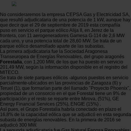
No consideraremos la empresa CEPSA Gas y Electricidad SA,
que resultó adjudicataria de una potencia de 1 kW, aunque hay
que decir que el 29 de septiembre de 2019 esta compañía
puso en servicio el parque eólico Alija II, en Jerez de la
frontera, con 11 aerogeneradores Gamesa G-114 de 2,6 MW
cada uno, y una potencia total de 28,60 MW. Se trata de un
parque eólico desarrollado aparte de las subastas.
La primera adjudicataria fue la Sociedad Aragonesa
Transeuropea de Energías Renovables, del grupo aragonés
Forestalia
, con 1.200 MW, de los que ha puesto en servicio
201,49 MW, según la información disponible en el registro del
MITECO.
Se trata de siete parques eólicos -algunos puestos en servicio
parcialmente-ubicados en las provincias de Zaragoza (6) y
Teruel (1), que formarían parte del llamado "Proyecto Phoenix",
propiedad de un consorcio en el que Forestal tiene un 9% de
participación y el resto se reparte entre Mirova, (51%), GE
Energy Financial Services (25%), ENGIE (15%) .
Así pues, el Grupo Forestalia habría conectado en plazo el
16,8% de la capacidad eólica que se adjudicó en esta segunda
subasta de energías renovables. En la primera de 2016 se
adjudicó 300 MW.
La segunda adjudicataria fue Gas Natural Fenosa Renovables,