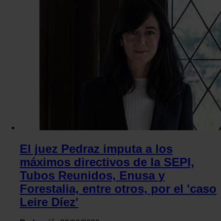
Las cookies de este sitio web se usan para personalizar el c
y los anuncios, ofrecer funciones de redes sociales y analiza
tráfico. Además, compartimos información sobre el uso que 
sitio web con nuestros partners de redes sociales, publicida
análisis web, quienes pueden combinarla con otra informaci
les haya proporcionado o que hayan recopilado a partir del 
haya hecho de sus servicios.
El juez Pedraz imputa a los
máximos directivos de la SEPI,
Tubos Reunidos, Enusa y
Forestalia, entre otros, por el 'caso
Leire Díez'