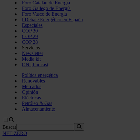
Foro Catalán de Energía
Foro Gallego de Energía
Foro Vasco de Energía
I Debate Energético en España
Especiales
COP 30
COP 29
COP 28
Servicios
Newsletter
Media kit
ON | Podcast
Política energética
Renovables
Mercados
Opinión
Eléctricas
Petróleo & Gas
Almacenamiento
Buscar
NET ZERO