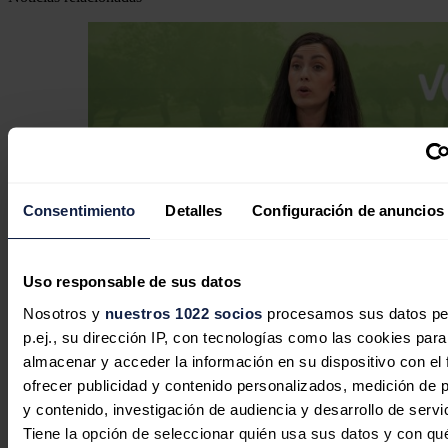
Consentimiento
Detalles
Configuración de anuncios
Uso responsable de sus datos
Vox dice que el Gobierno debe elegir
Nosotros y
nuestros 1022 socios
procesamos sus datos pe
entre "hacer caso a los expertos"
p.ej., su dirección IP, con tecnologías como las cookies para
almacenar y acceder la información en su dispositivo con el 
sobre Almaraz o seguir con
ofrecer publicidad y contenido personalizados, medición de p
"fanatismo climático"
y contenido, investigación de audiencia y desarrollo de servi
Tiene la opción de seleccionar quién usa sus datos y con qu
Redacción
20/07/2026