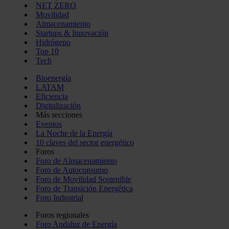
NET ZERO
Movilidad
Almacenamiento
Startups & Innovación
Hidrógeno
Top 10
Tech
Bioenergía
LATAM
Eficiencia
Digitalización
Más secciones
Eventos
La Noche de la Energía
10 claves del sector energético
Foros
Foro de Almacenamiento
Foro de Autoconsumo
Foro de Movilidad Sostenible
Foro de Transición Energética
Foro Industrial
Foros regionales
Foro Andaluz de Energía