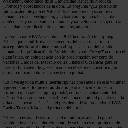
Wassmann, catedrático de la Universidad Ártica de Noruega
(Tromso) y coordinador de la obra. La pregunta "¿Es posible un
futuro sostenible para el Ártico?" hila una obra cuyos autores
demandan más investigación, y actuar con urgencia: los cambios
ambientales ya observados son tantos y tan veloces que superan la
capacidad de predicción de los modelos, advierten.
La Fundación BBVA ya editó en 2011 la obra 'Arctic Tipping
Points', que identificaba los elementos del ecosistema ártico
susceptibles de sufrir alteraciones abruptas a causa del cambio
climático. La publicación de 'Whither the Arctic Ocean?' actualiza el
diagnóstico, en coincidencia con la proclamación por parte de
Naciones Unidas del Decenio de las Ciencias Oceánicas para el
Desarrollo Sostenible, y se enmarca en el esfuerzo científico por
aportar conocimiento frente a este reto global.
"La investigación multi e interdisciplinar presentada en este volumen
representa un enfoque extraordinario para analizar el impacto
profundo que ciertos 'tipping points', como el calentamiento del
océano Ártico pueden tener sobre el clima de todo el planeta y en la
vida de las personas", señala el presidente de la Fundación BBVA,
Carlos Torres Vila
, en el prefacio del libro.
"El Ártico es una de las zonas del mundo más afectada por el
cambio climático y el derretimiento de su hielo es un problema de
dimensiones globales. Está cada vez más claro que la interconexión