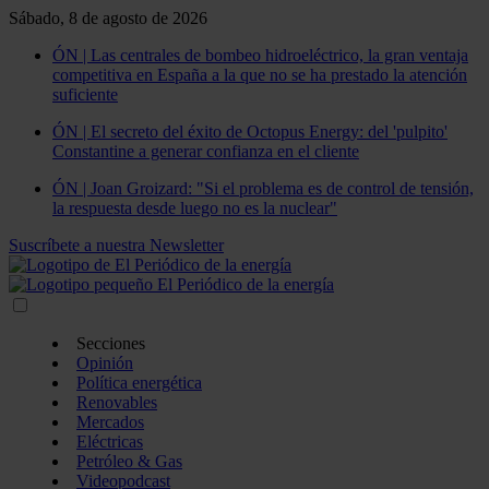
Sábado, 8 de agosto de 2026
ÓN | Las centrales de bombeo hidroeléctrico, la gran ventaja
competitiva en España a la que no se ha prestado la atención
suficiente
ÓN | El secreto del éxito de Octopus Energy: del 'pulpito'
Constantine a generar confianza en el cliente
ÓN | Joan Groizard: "Si el problema es de control de tensión,
la respuesta desde luego no es la nuclear"
Suscríbete a nuestra Newsletter
Secciones
Opinión
Política energética
Renovables
Mercados
Eléctricas
Petróleo & Gas
Videopodcast