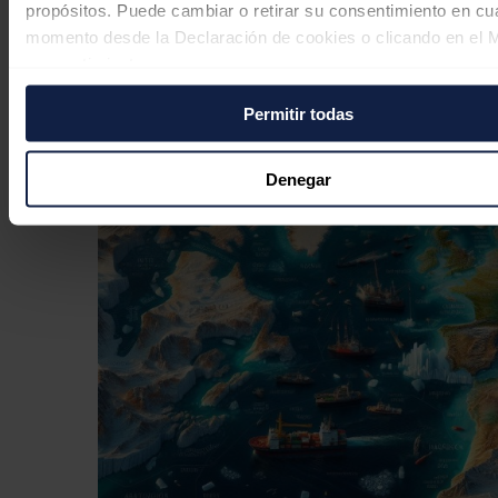
propósitos. Puede cambiar o retirar su consentimiento en cu
momento desde la Declaración de cookies o clicando en el 
consentimiento.
Permitir todas
Si lo permite, también quisiéramos:
Recopilar información sobre su ubicación geográfica
puede tener una precisión de varios metros
Denegar
Identificar su dispositivo analizándolo activamente p
características específicas (huellas digitales)
Obtenga más información sobre cómo se procesan sus dato
personales y establezca sus preferencias en la
sección de 
Puede cambiar o retirar su consentimiento en cualquier mo
la Declaración de cookies.
Las cookies de este sitio web se usan para personalizar el c
y los anuncios, ofrecer funciones de redes sociales y analiza
tráfico. Además, compartimos información sobre el uso que 
sitio web con nuestros partners de redes sociales, publicida