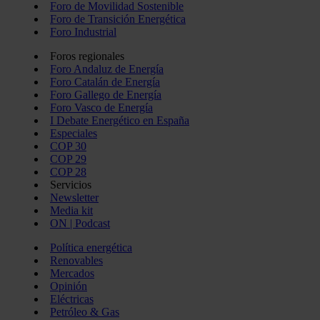
Foro de Movilidad Sostenible
Foro de Transición Energética
Foro Industrial
Foros regionales
Foro Andaluz de Energía
Foro Catalán de Energía
Foro Gallego de Energía
Foro Vasco de Energía
I Debate Energético en España
Especiales
COP 30
COP 29
COP 28
Servicios
Newsletter
Media kit
ON | Podcast
Política energética
Renovables
Mercados
Opinión
Eléctricas
Petróleo & Gas