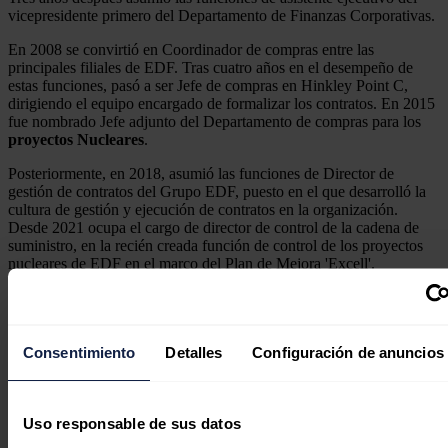
vicepresidente primero del Departamento de Finanzas Corporativas.
En 2008 se convirtió en Coordinador de compras entre las
principales filiales de EDF. Tras cuatro años en el desempeño de
estas funciones, pasó a ser Jefe de compras en Hinkley Point C,
dirigiendo el equipo encargado de formalizar los contratos. En 2015
fue nombrado Jefe adjunto del Departamento de compras para los
proyectos
Nucleares
.
Posteriormente, en 2018, asumió las funciones de Director de
gestión de contratos del Grupo EDF, puesto en el que desarrolló la
cultura de gestión y ejecución de contratos en la organización.
Desde 2021 ocupa el cargo de director de control de la cadena de
suministro, en la recién creada función de control de los proyectos
nucleares de EDF en el marco del Plan de Mejora 'Excell'.
Noticias relacionadas
Consentimiento
Detalles
Configuración de anuncios
Uso responsable de sus datos