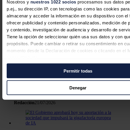
Nosotros y
nuestros 1022 socios
procesamos sus datos pe
p.ej., su dirección IP, con tecnologías como las cookies para
almacenar y acceder la información en su dispositivo con el 
El ITER, a toda máquina: dos tercios
ofrecer publicidad y contenido personalizados, medición de p
del núcleo del tokamak ya están
y contenido, investigación de audiencia y desarrollo de servi
instalados
Tiene la opción de seleccionar quién usa sus datos y con qu
propósitos. Puede cambiar o retirar su consentimiento en cu
Ramón Roca
30/07/2026
momento desde la Declaración de cookies o clicando en el 
consentimiento.
Permitir todas
Si lo permite, también quisiéramos:
La geotermia pide una estrategia
Recopilar información sobre su ubicación geográfica
europea y un plan específico para
puede tener una precisión de varios metros
Denegar
aprovechar su potencial
Identificar su dispositivo analizándolo activamente p
características específicas (huellas digitales)
Redacción
21/07/2026
Obtenga más información sobre cómo se procesan sus dato
personales y establezca sus preferencias en la
sección de 
Puede cambiar o retirar su consentimiento en cualquier mo
la Declaración de cookies.