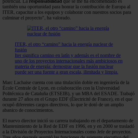
potencial. La
responsabilidad
que se me ha encomendado es
también una oportunidad para honrar la contribución de Europa al
ITER, capacitar a los equipos y colaborar con nuestros socios para
culminar el proyecto", ha valorado.
ITER, el otro “camino” hacia la energía nuclear de
fusión
Iter significa camino en latín y además es el nombre de
uno de los proyectos internacionales más ambiciosos en
materia de energía: demostrar que la fusión nuclear
puede ser una fuente a gran escala, ilimitada y limpia.
Marc Lachaise cuenta con una titulación doble en ingeniería de la
École Centrale de Lyon, en colaboración con la Universidad
Politécnica de Cataluña (ETSEIB), y un MBA del ESADE. Trabajó
durante 27 años en el Grupo EDF (Électricité de France), en el que
ocupó diferentes cargos directivos, lo que le dotó de un amplio
abanico de conocimientos.
El nuevo director inició su carrera trabajando en el departamento de
Mantenimiento de la Red de EDF en 1996, en y en 2000 se trasladó
a la División de Proyectos Internacionales como Jefe de proyectos.
Tres años después asumió las funciones de asistente ejecutivo del