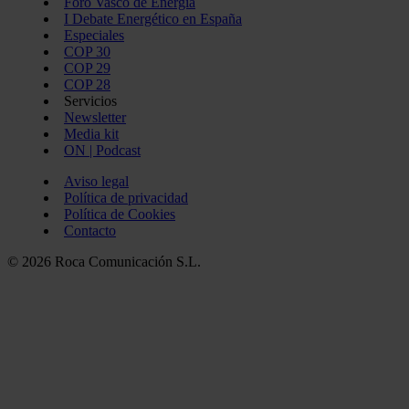
Foro Vasco de Energía
I Debate Energético en España
Especiales
COP 30
COP 29
COP 28
Servicios
Newsletter
Media kit
ON | Podcast
Aviso legal
Política de privacidad
Política de Cookies
Contacto
© 2026 Roca Comunicación S.L.