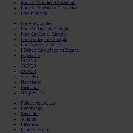
Foro de Movilidad Sostenible
Foro de Transición Energética
Foro Industrial
Foros regionales
Foro Andaluz de Energía
Foro Catalán de Energía
Foro Gallego de Energía
Foro Vasco de Energía
I Debate Energético en España
Especiales
COP 30
COP 29
COP 28
Servicios
Newsletter
Media kit
ON | Podcast
Política energética
Renovables
Mercados
Opinión
Eléctricas
Petróleo & Gas