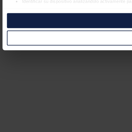
Identificar su dispositivo analizándolo activamente pa
Obtenga más información sobre cómo se procesan sus datos
retirar su consentimiento en cualquier momento en la Declar
Las cookies de este sitio web se usan para personalizar el co
Además, compartimos información sobre el uso que haga del s
pueden combinarla con otra información que les haya proporc