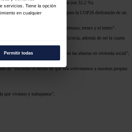
es tasas de pobreza infantil de Escocia (un 32,2 %).
e servicios. Tiene la opción
 más de 20.000 delegados acreditados para la COP26 disfrutarán de un
imiento en cualquier
tarjeta única para “utilizar en autobuses, trenes y el metro”.
26 % al Producto Interior Bruto de Escocia, además de ser la cuarta
e varios metros
icas (huellas digitales)
Permitir todas
...) mientras que mucha gente vive en las afueras en vivienda social”,
eferencias en la
sección de
e cookies.
ndo de “esconder el hecho de que nos enfrentamos a nuestras propias
 funciones de redes sociales
con nuestros partners de
ue les haya proporcionado o
la que vivimos y trabajamos”.