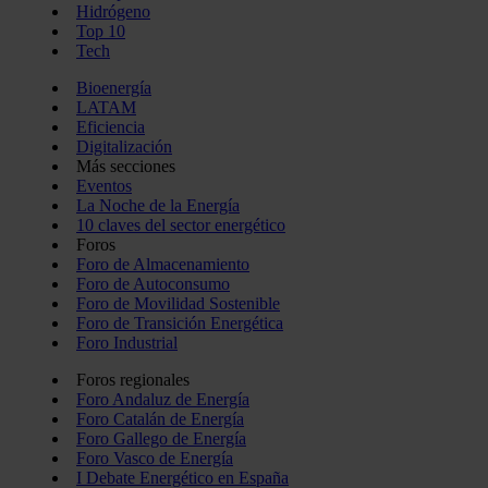
Hidrógeno
Top 10
Tech
Bioenergía
LATAM
Eficiencia
Digitalización
Más secciones
Eventos
La Noche de la Energía
10 claves del sector energético
Foros
Foro de Almacenamiento
Foro de Autoconsumo
Foro de Movilidad Sostenible
Foro de Transición Energética
Foro Industrial
Foros regionales
Foro Andaluz de Energía
Foro Catalán de Energía
Foro Gallego de Energía
Foro Vasco de Energía
I Debate Energético en España