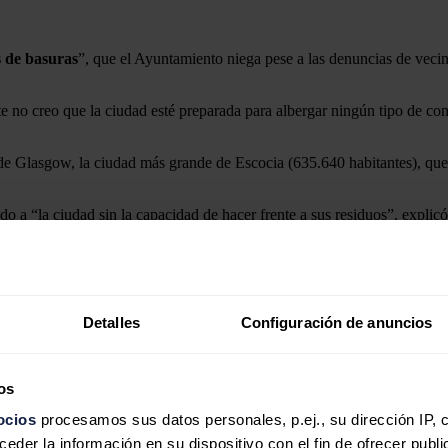
s de basuras
”, que el Ayuntamiento niega pese a las denuncias de vecino
 no creo que la ciudad esté preparada para albergar ningún tipo de con
e Glasgow, la ciudad más grande de Escocia (635.640 habitantes), que 
o a “la ciudad sin la capacidad de hacer frente a sus residuos”, explic
orio.
ido Nacional Escocés (SNP), defendió en declaraciones a EFE que se h
millones de libras (21,17 millones de euros) a la limpieza urbana, o “do
 contenedores fueron recogidos de las calles, sin que no se notificase 
Detalles
Configuración de anuncios
aciones en la que los primeros acusan a los representantes de los trabaja
os
áctica".
ocios
procesamos sus datos personales, p.ej., su dirección IP, 
der la información en su dispositivo con el fin de ofrecer publi