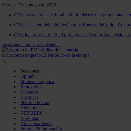
Viernes, 7 de agosto de 2026
ÓN | Las centrales de bombeo hidroeléctrico, la gran ventaja co
ÓN | El secreto del éxito de Octopus Energy: del 'pulpito' Const
ÓN | Joan Groizard: "Si el problema es de control de tensión, l
Suscríbete a nuestra Newsletter
Secciones
Opinión
Política energética
Renovables
Mercados
Eléctricas
Petróleo & Gas
Videopodcast
NET ZERO
Movilidad
Almacenamiento
Startups & Innovación