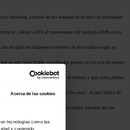
s y sindicatos, a menos de tres semanas de recibir a los principales
ferencia”, afirmó a EFE el representante del sindicato GMB en los
han recogido en imágenes el deterioro de los residuos según se
ó por su lado Sean Baillie, coordinador general en Escocia del mismo
a "protegido" el sistema de recogida de basuras y que, como prueba
s veces la media nacional”.
ninguna incidencia "en el 99,85 % de los casos", lo que calificó de
Acerca de las cookies
dores de "arruinar" la reputación de la ciudad, mientras que los
con tecnologías como las
cidad y contenido