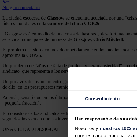
Ningún comentario
La ciudad escocesa de
Glasgow
se encuentra acuciada por una "
crisi
líderes mundiales en la
cumbre del clima COP26
.
“Glasgow está en medio de una crisis de basuras y desafortunadamente
servicios municipales de limpieza de Glasgow,
Chris Mitchell
.
El problema ha sido denunciado repetidamente en los medios locales d
aproxima la COP26.
Un problema de “años de falta de fondos” y “gran austeridad” ha dejad
sindicato, que representa a los servicios de limpieza dentro del consist
Un portavoz del ayuntamiento, gobernado por el independentista Part
de ello, en los presupuestos municipales para este año se destinan 18 
Además, señaló que en los últimos dos meses un total de 19 millones de
Consentimiento
"pequeña fracción".
El consistorio y los sindicatos se han enzarzado en una guerra de acus
Uso responsable de sus dat
segundos insisten en que las inversiones "no se ven reflejadas en la pr
Nosotros y
nuestros 1022 s
UNA CIUDAD DESIGUAL
cookies para almacenar y acce