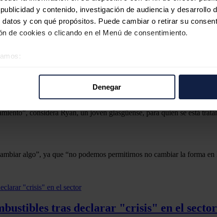
d con grandes desigualdades, como la que le lleva a presentar las mayor
ublicidad y contenido, investigación de audiencia y desarrollo d
nte de aquellos que viven aquí”, a juicio de Baillie. Por ejemplo, los
 datos y con qué propósitos. Puede cambiar o retirar su consent
n de cookies o clicando en el Menú de consentimiento.
do campaña para que los vecinos de Glasgow tengan acceso también a una 
éramos:
los sectores de servicios, manufacturación y construcción, y aporta el 
 sobre su ubicación geográfica que puede tener una precisión d
tivo analizándolo activamente para buscar características específ
Denegar
e “se ha invertido mucho dinero en el centro en los últimos 20-30 años (
re cómo se procesan sus datos personales y establezca sus pr
rar su consentimiento en cualquier momento en la Declaración d
iento”, considera Ryan, un joven glasgüense, para quien se está trata
b se usan para personalizar el contenido y los anuncios, ofrecer
.
s, compartimos información sobre el uso que haga del sitio web 
 análisis web, quienes pueden combinarla con otra información q
cambiar algo”, ya que “no podemos permitirnos no cambiar la forma en 
r del uso que haya hecho de sus servicios.
ustibles tras declarar "crisis" en el sector