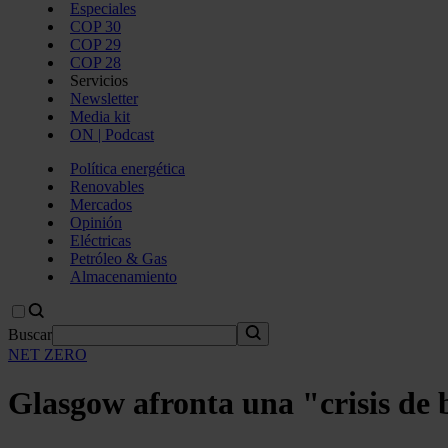
Especiales
COP 30
COP 29
COP 28
Servicios
Newsletter
Media kit
ON | Podcast
Política energética
Renovables
Mercados
Opinión
Eléctricas
Petróleo & Gas
Almacenamiento
Buscar
NET ZERO
Glasgow afronta una "crisis de