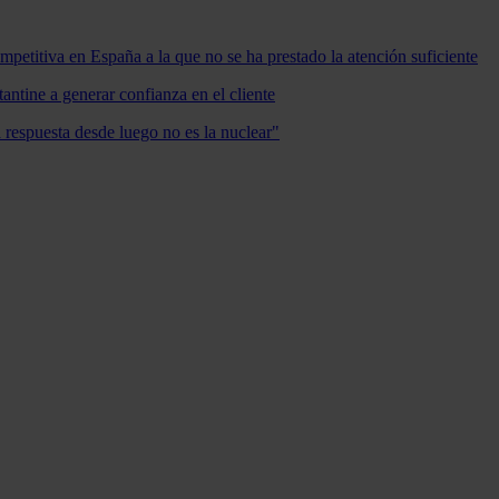
mpetitiva en España a la que no se ha prestado la atención suficiente
antine a generar confianza en el cliente
a respuesta desde luego no es la nuclear"