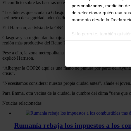
El conflicto sobre las basuras no es más que otro reflejo de una ciuda
personalizados, medición de p
“Los líderes que acudan a Glasgow verán una ciudad totalmente difere
de seleccionar quién usa sus
perímetro de seguridad, además de transporte público gratuito.
momento desde la Declaració
Elli Harrison, activista de la ONG "Free Our City", lleva años hacien
Si lo permite, también quisi
Glasgow y su región dan trabajo a 855.000 personas, especialmente en 
Recopilar información
región más productiva del Reino Unido.
Identificar su disposi
Pese a ello, la zona metropolitana de Glasgow está “polarizada” porqu
Obtenga más información sob
explicó Harrison.
datos
. Puede cambiar o reti
“Albergar la COP26 aquí es una mano de pintura por parte del Ayuntam
crisis".
Las cookies de este sitio we
"Necesitamos considerar nuestra propia ciudad antes”, añade el joven
y analizar el tráfico. Ademá
redes sociales, publicidad y
Para Emma, otra vecina de la ciudad, la cumbre del clima "tiene que 
que hayan recopilado a parti
Noticias relacionadas
Rumanía rebaja los impuestos a los comb