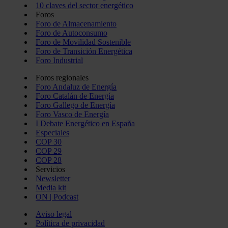
10 claves del sector energético
Foros
Foro de Almacenamiento
Foro de Autoconsumo
Foro de Movilidad Sostenible
Foro de Transición Energética
Foro Industrial
Foros regionales
Foro Andaluz de Energía
Foro Catalán de Energía
Foro Gallego de Energía
Foro Vasco de Energía
I Debate Energético en España
Especiales
COP 30
COP 29
COP 28
Servicios
Newsletter
Media kit
ON | Podcast
Aviso legal
Política de privacidad