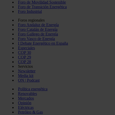
Foro de Movilidad Sostenible
Foro de Transición Energética
Foro Industrial
Foros regionales
Foro Andaluz de Energía
Foro Catalán de Energía
Foro Gallego de Energía
Foro Vasco de Energía
I Debate Energético en España
Especiales
COP 30
COP 29
COP 28
Servicios
Newsletter
Media kit
ON | Podcast
Política energética
Renovables
Mercados
Opinión
Eléctricas
Petróleo & Gas