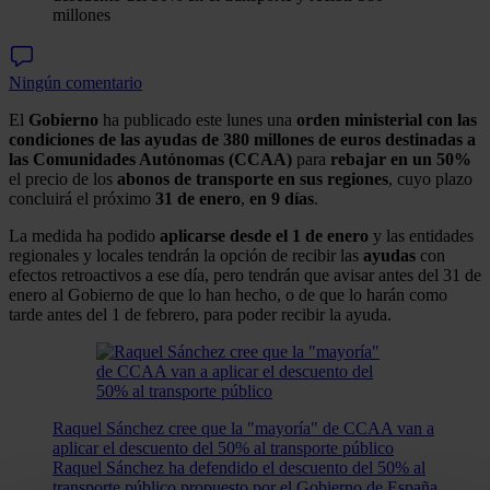
millones
Ningún comentario
El
Gobierno
ha publicado este lunes una
orden ministerial con las
condiciones de las ayudas de 380 millones de euros destinadas a
las Comunidades Autónomas (CCAA)
para
rebajar en un 50%
el precio de los
abonos de transporte en sus regiones
, cuyo plazo
concluirá el próximo
31 de enero
,
en 9 días
.
La medida ha podido
aplicarse desde el 1 de enero
y las entidades
regionales y locales tendrán la opción de recibir las
ayudas
con
efectos retroactivos a ese día, pero tendrán que avisar antes del 31 de
enero al Gobierno de que lo han hecho, o de que lo harán como
tarde antes del 1 de febrero, para poder recibir la ayuda.
Raquel Sánchez cree que la "mayoría" de CCAA van a
aplicar el descuento del 50% al transporte público
Raquel Sánchez ha defendido el descuento del 50% al
transporte público propuesto por el Gobierno de España