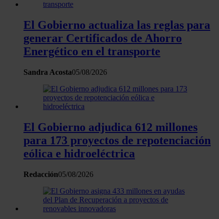
web, quienes pueden combinarla con otra información
que les haya proporcionado o que hayan recopilado a
El Gobierno actualiza las reglas para
partir del uso que haya hecho de sus servicios.
generar Certificados de Ahorro
Energético en el transporte
Sandra Acosta
05/08/2026
El Gobierno adjudica 612 millones
para 173 proyectos de repotenciación
eólica e hidroeléctrica
Redacción
05/08/2026