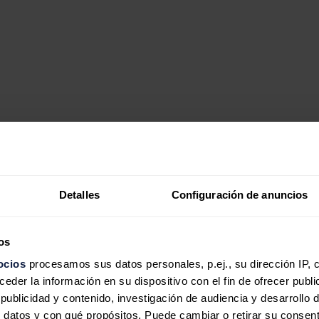
cos acuerden un pacto contundente de lucha contra el cambio climático 
eccionadas por
Greenpeace
.
Detalles
Configuración de anuncios
cogidas en el marco de su campaña “
Héroes anónimos por el clima”
, por
tomen medidas decisivas para combatirlo.
licado, en propuestas mandadas a la web de la iniciativa, qué hacen en 
os
ocios
procesamos sus datos personales, p.ej., su dirección IP, 
lidad madrileña de Getafe, al que acude andando o en bicicleta, reciclan
der la información en su dispositivo con el fin de ofrecer publi
ublicidad y contenido, investigación de audiencia y desarrollo d
ecológica, que cuenta con la certificación de huella de carbono, y cómo
 datos y con qué propósitos. Puede cambiar o retirar su consent