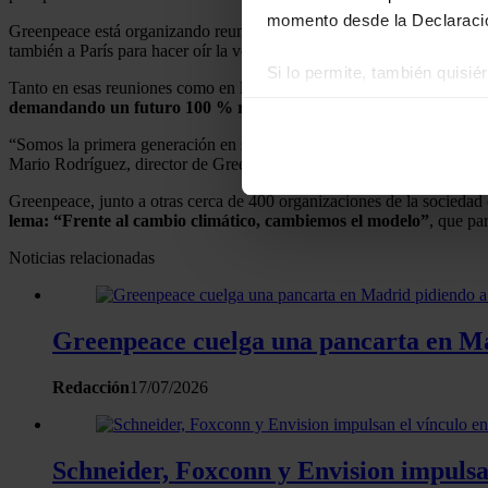
momento desde la Declaració
Greenpeace está organizando reuniones con los partidos políticos espa
también a París para hacer oír la voz de la ciudadanía española en la 
Si lo permite, también quisi
Tanto en esas reuniones como en los actos organizados por la socieda
Recopilar información
demandando un futuro 100 % renovable para España.
Identificar su disposi
“Somos la primera generación en sufrir los impactos del cambio climá
Obtenga más información sob
Mario Rodríguez, director de Greenpeace España.
datos
. Puede cambiar o reti
Greenpeace, junto a otras cerca de 400 organizaciones de la sociedad
lema: “Frente al cambio climático, cambiemos el modelo”
, que pa
Las cookies de este sitio we
Noticias relacionadas
y analizar el tráfico. Ademá
redes sociales, publicidad y
que hayan recopilado a parti
Greenpeace cuelga una pancarta en Mad
Redacción
17/07/2026
Schneider, Foxconn y Envision impulsan