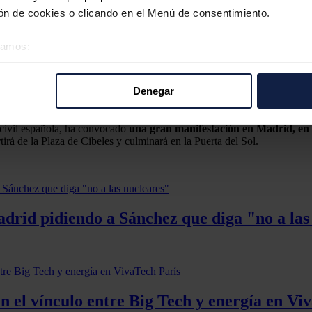
n de cookies o clicando en el Menú de consentimiento.
ñoles para que sus representantes escuchen las inquietudes de estos siet
Cumbre climática.
éramos:
d civil en París, los “héroes anónimos” españoles
llevarán un manifies
 sobre su ubicación geográfica que puede tener una precisión d
tivo analizándolo activamente para buscar características específ
Denegar
ticos, y los primeros en cuya mano estará solucionarlo. El cambio vendr
re cómo se procesan sus datos personales y establezca sus pr
rar su consentimiento en cualquier momento en la Declaración d
 civil española, ha convocado
una gran manifestación en Madrid, en 
rtirá de la Plaza de Cibeles y culminará en la Puerta del Sol.
b se usan para personalizar el contenido y los anuncios, ofrecer
s, compartimos información sobre el uso que haga del sitio web 
 análisis web, quienes pueden combinarla con otra información q
r del uso que haya hecho de sus servicios.
rid pidiendo a Sánchez que diga "no a las
 el vínculo entre Big Tech y energía en Vi