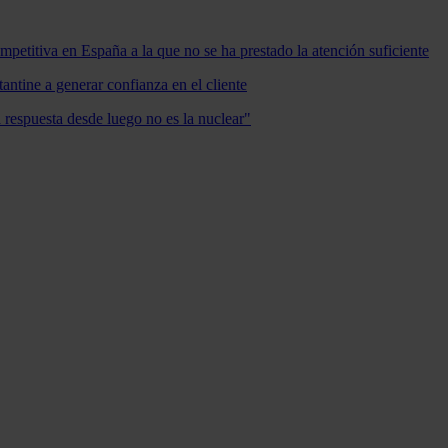
mpetitiva en España a la que no se ha prestado la atención suficiente
antine a generar confianza en el cliente
a respuesta desde luego no es la nuclear"