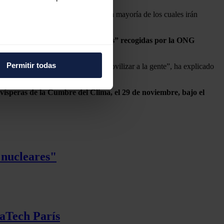
e “héroes anónimos por el clima”, la mayoría de los cuales irán
to “con decenas de miles de firmas” recogidas por la ONG
e varios metros
icas (huellas digitales)
Permitir todas
á desde abajo, por eso queremos movilizar a la gente”, ha explicado
eferencias en la
sección de
e cookies.
vísperas de la Cumbre del Clima, el 29 de noviembre, bajo el
 funciones de redes sociales
con nuestros partners de
ue les haya proporcionado o
 nucleares"
vaTech París