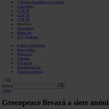
I Debate Energético en España
Especiales
COP 30
COP 29
COP 28
Servicios
Newsletter
Media kit
ON | Podcast
Política energética
Renovables
Mercados
Opinión
Eléctricas
Petróleo & Gas
Almacenamiento
Buscar
Vídeo
Greenpeace llevará a siete anóni