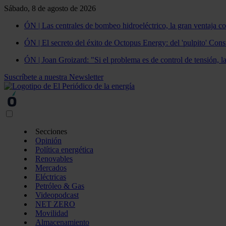
Sábado, 8 de agosto de 2026
ÓN | Las centrales de bombeo hidroeléctrico, la gran ventaja co
ÓN | El secreto del éxito de Octopus Energy: del 'pulpito' Const
ÓN | Joan Groizard: "Si el problema es de control de tensión, l
Suscríbete a nuestra Newsletter
Secciones
Opinión
Política energética
Renovables
Mercados
Eléctricas
Petróleo & Gas
Videopodcast
NET ZERO
Movilidad
Almacenamiento