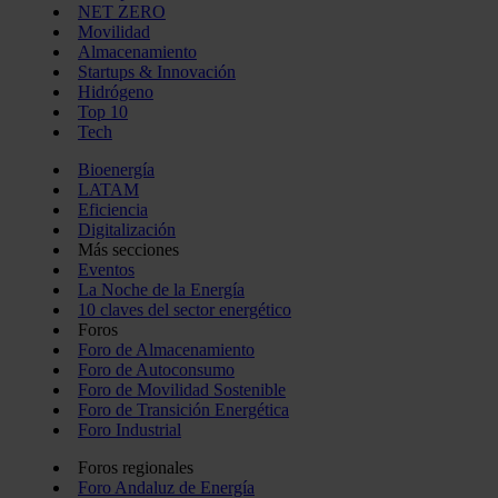
NET ZERO
Movilidad
Almacenamiento
Startups & Innovación
Hidrógeno
Top 10
Tech
Bioenergía
LATAM
Eficiencia
Digitalización
Más secciones
Eventos
La Noche de la Energía
10 claves del sector energético
Foros
Foro de Almacenamiento
Foro de Autoconsumo
Foro de Movilidad Sostenible
Foro de Transición Energética
Foro Industrial
Foros regionales
Foro Andaluz de Energía