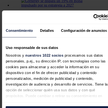
Grenergy se dispara un 19% en Bolsa
impulsado por su estrategia a 2027
Consentimiento
Detalles
Configuración de anuncios
Uso responsable de sus datos
Bilbao Port y Vinci Energies Spain
Nosotros y
nuestros 1022 socios
procesamos sus datos
confían en Ormazabal e Ingeteam
personales, p.ej., su dirección IP, con tecnologías como las
para electrificar los muelles del
cookies para almacenar y acceder la información en su
Puerto de Bilbao
dispositivo con el fin de ofrecer publicidad y contenido
personalizados, medición de publicidad y contenido,
El consejero delegado de Grenergy,
David Ruiz de Andrés
, señaló
investigación de audiencia y desarrollo de servicios. Tiene la
que el éxito de proyectos como Oasis de Atacama "depende, en gran
medida, de contar con socios confiables y tecnología punta".
opción de seleccionar quién usa sus datos y con qué
"Ingeteam, empresa española líder en innovación energética, es para
propósitos. Puede cambiar o retirar su consentimiento en
nosotros un aliado estratégico clave en la construcción de una
cualquier momento desde la Declaración de cookies o clica
industria europea sólida y sostenible", dijo.
en el Menú de consentimiento.