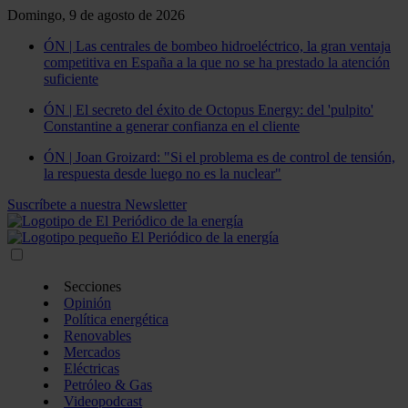
Domingo, 9 de agosto de 2026
ÓN | Las centrales de bombeo hidroeléctrico, la gran ventaja
competitiva en España a la que no se ha prestado la atención
suficiente
ÓN | El secreto del éxito de Octopus Energy: del 'pulpito'
Constantine a generar confianza en el cliente
ÓN | Joan Groizard: "Si el problema es de control de tensión,
la respuesta desde luego no es la nuclear"
Suscríbete a nuestra Newsletter
Secciones
Opinión
Política energética
Renovables
Mercados
Eléctricas
Petróleo & Gas
Videopodcast