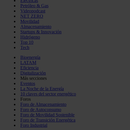
Eléctricas
Petróleo & Gas
Videopodcast
NET ZERO
Movilidad
Almacenamiento
Startups & Innovación
Hidrógeno
Top 10
Tech
Bioenergía
LATAM
Eficiencia
Digitalización
Más secciones
Eventos
La Noche de la Energía
10 claves del sector energético
Foros
Foro de Almacenamiento
Foro de Autoconsumo
Foro de Movilidad Sostenible
Foro de Transición Energética
Foro Industrial