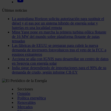
Últimas noticias
La australiana Horizon solicita autorización para sustituir el
diésel y el gas por un sistema híbrido de energía solar y
baterías en una localidad remota
Ming Yang pone en marcha la primera turbina eólica flotante
de 16 MW del mundo sobre plataforma flotante de patas
tensadas
Las fábricas de EEUU se preparan para cubrir la nueva
demanda de inversores fotovoltaicos tras el veto de la FCC a
equipos extranjeros
Acciona se alía con IGNIS para desarrollar un centro de datos
en Segovia con energía solar
India sigue dependiendo de importaciones para el 90% de su
demanda de crudo, según informe CII-EY
Secciones
Opinión
Política energética
Renovables
Mercados