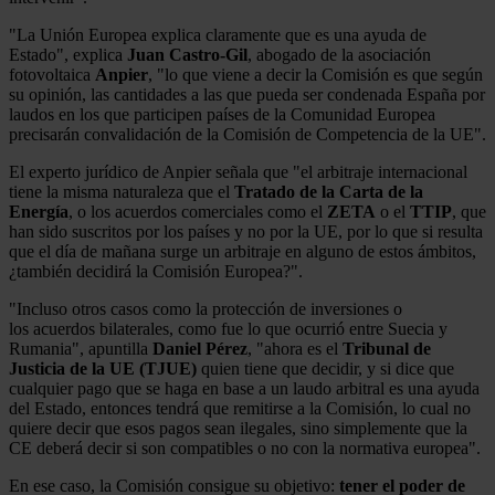
"La Unión Europea explica claramente que es una ayuda de
Estado", explica
Juan Castro-Gil
, abogado de la asociación
fotovoltaica
Anpier
, "lo que viene a decir la Comisión es que según
su opinión, las cantidades a las que pueda ser condenada España por
laudos en los que participen países de la Comunidad Europea
precisarán convalidación de la Comisión de Competencia de la UE".
El experto jurídico de Anpier señala que "el arbitraje internacional
tiene la misma naturaleza que el
Tratado de la Carta de la
Energía
, o los acuerdos comerciales como el
ZETA
o el
TTIP
, que
han sido suscritos por los países y no por la UE, por lo que si resulta
que el día de mañana surge un arbitraje en alguno de estos ámbitos,
¿también decidirá la Comisión Europea?".
"Incluso otros casos como la protección de inversiones o
los acuerdos bilaterales, como fue lo que ocurrió entre Suecia y
Rumania", apuntilla
Daniel Pérez
, "ahora es el
Tribunal de
Justicia de la UE (TJUE)
quien tiene que decidir, y si dice que
cualquier pago que se haga en base a un laudo arbitral es una ayuda
del Estado, entonces tendrá que remitirse a la Comisión, lo cual no
quiere decir que esos pagos sean ilegales, sino simplemente que la
CE deberá decir si son compatibles o no con la normativa europea".
En ese caso, la Comisión consigue su objetivo:
tener el poder de