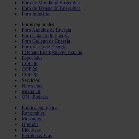
Foro de Movilidad Sostenible
Foro de Transición Energética
Foro Industrial
Foros regionales
Foro Andaluz de Energía
Foro Catalán de Energía
Foro Gallego de Energía
Foro Vasco de Energía
I Debate Energético en España
Especiales
COP 30
COP 29
COP 28
Servicios
Newsletter
Media kit
ON | Podcast
Política energética
Renovables
Mercados
Opinión
Eléctricas
Petróleo & Gas