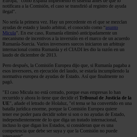
Europa, "como España implementó el sistema antes de que lo
notificara a la Comisión, el caso se transfirió al registro de ayuda
ilegal".
No sería la primera vez. Hay un precedente en el que se mezclan
ayudas de estado y laudo arbitral, el conocido como “
asunto
Micula
”. En ese caso, Rumanía eliminó anticipadamente un
mecanismo de incentivos a la inversión en el marco de un acuerdo
Rumanía-Suecia. Varios inversores suecos iniciaron un arbitraje
internacional contra Rumanía y el CIADI les dio la razón en un
laudo de diciembre de 2013.
Pero después, la Comisión Europea dijo que, si Rumanía pagaba a
esos inversores, en ejecución del laudo, se estaría incumpliendo la
normativa europea de ayudas de Estado. Así que finalmente no
pagó.
"El caso Micula no está cerrado, porque esas empresas lo han
recurrido y ahora lo tiene que decidir el
Tribunal de Justicia de la
UE
", añade el letrado de Holaluz, "el tema se ha convertido en una
batalla jurídica enorme, porque la Comisión Europea quiere
tener ese poder para decidir sobre si son o no ayudas de Estado,
independientemente de lo que diga un tratado internacional,
incluso lo que digan los Estados, si consideran que es una
competencia que debe ser suya y que la Comisión no puede
intervenir".