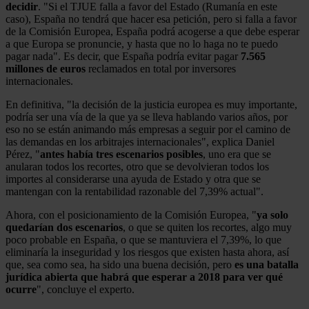
decidir
. "Si el TJUE falla a favor del Estado (Rumanía en este
caso), España no tendrá que hacer esa petición, pero si falla a favor
de la Comisión Europea, España podrá acogerse a que debe esperar
a que Europa se pronuncie, y hasta que no lo haga no te puedo
pagar nada". Es decir, que España podría evitar pagar
7.565
millones de euros
reclamados en total por inversores
internacionales.
En definitiva, "la decisión de la justicia europea es muy importante,
podría ser una vía de la que ya se lleva hablando varios años, por
eso no se están animando más empresas a seguir por el camino de
las demandas en los arbitrajes internacionales", explica Daniel
Pérez, "
antes había tres escenarios posibles
, uno era que se
anularan todos los recortes, otro que se devolvieran todos los
importes al considerarse una ayuda de Estado y otra que se
mantengan con la rentabilidad razonable del 7,39% actual".
Ahora, con el posicionamiento de la Comisión Europea, "
ya solo
quedarían dos escenarios
, o que se quiten los recortes, algo muy
poco probable en España, o que se mantuviera el 7,39%, lo que
eliminaría la inseguridad y los riesgos que existen hasta ahora, así
que, sea como sea, ha sido una buena decisión, pero
es una batalla
jurídica abierta que habrá que esperar a 2018 para ver qué
ocurre
", concluye el experto.