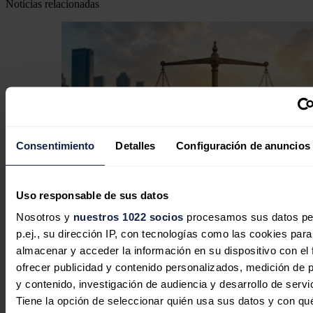
Noticias relacionadas
Consentimiento
Detalles
Configuración de anuncios
Uso responsable de sus datos
Nosotros y
nuestros 1022 socios
procesamos sus datos pe
En defensa de la comercialización
p.ej., su dirección IP, con tecnologías como las cookies para
independiente: competencia, cercanía
almacenar y acceder la información en su dispositivo con el 
y rigor
ofrecer publicidad y contenido personalizados, medición de p
y contenido, investigación de audiencia y desarrollo de servi
Javier Colón
06/08/2026
Tiene la opción de seleccionar quién usa sus datos y con qu