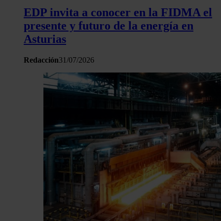
EDP invita a conocer en la FIDMA el
haya proporcionado o que hayan recopilado a partir del uso 
hecho de sus servicios.
presente y futuro de la energía en
Asturias
Redacción
31/07/2026