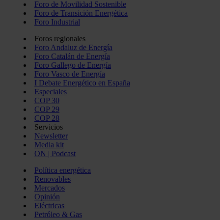
Foro de Movilidad Sostenible
Foro de Transición Energética
Foro Industrial
Foros regionales
Foro Andaluz de Energía
Foro Catalán de Energía
Foro Gallego de Energía
Foro Vasco de Energía
I Debate Energético en España
Especiales
COP 30
COP 29
COP 28
Servicios
Newsletter
Media kit
ON | Podcast
Política energética
Renovables
Mercados
Opinión
Eléctricas
Petróleo & Gas