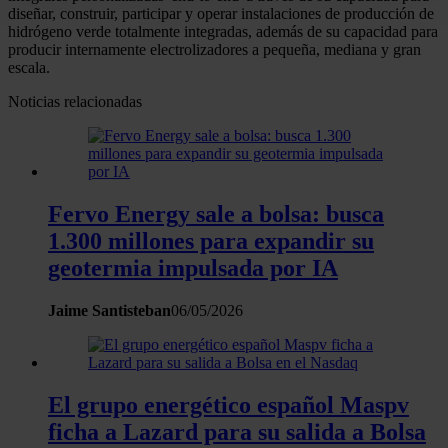
para buscar características específicas (huellas
diseñar, construir, participar y operar instalaciones de producción de
digitales)
hidrógeno verde totalmente integradas, además de su capacidad para
producir internamente electrolizadores a pequeña, mediana y gran
Obtenga más información sobre cómo se procesan sus
escala.
datos personales y establezca sus preferencias en la
Noticias relacionadas
sección de datos
. Puede cambiar o retirar su
consentimiento en cualquier momento en la Declaración
de cookies.
Las cookies de este sitio web se usan para personalizar
Fervo Energy sale a bolsa: busca
el contenido y los anuncios, ofrecer funciones de redes
1.300 millones para expandir su
sociales y analizar el tráfico. Además, compartimos
geotermia impulsada por IA
información sobre el uso que haga del sitio web con
nuestros partners de redes sociales, publicidad y análisis
Jaime Santisteban
06/05/2026
web, quienes pueden combinarla con otra información
que les haya proporcionado o que hayan recopilado a
partir del uso que haya hecho de sus servicios.
El grupo energético español Maspv
ficha a Lazard para su salida a Bolsa