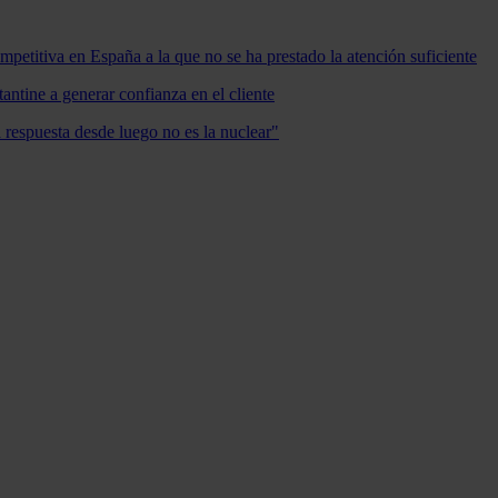
mpetitiva en España a la que no se ha prestado la atención suficiente
antine a generar confianza en el cliente
a respuesta desde luego no es la nuclear"