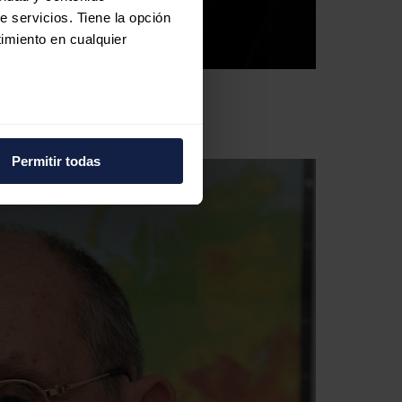
e servicios. Tiene la opción
imiento en cualquier
e varios metros
icas (huellas digitales)
Permitir todas
eferencias en la
sección de
e cookies.
 funciones de redes sociales
con nuestros partners de
ue les haya proporcionado o