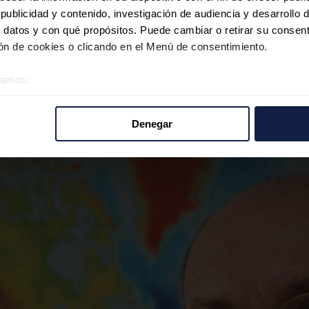
ublicidad y contenido, investigación de audiencia y desarrollo d
 datos y con qué propósitos. Puede cambiar o retirar su consent
n de cookies o clicando en el Menú de consentimiento.
éramos:
 sobre su ubicación geográfica que puede tener una precisión d
tivo analizándolo activamente para buscar características específ
Denegar
re cómo se procesan sus datos personales y establezca sus pr
rar su consentimiento en cualquier momento en la Declaración d
b se usan para personalizar el contenido y los anuncios, ofrecer
s, compartimos información sobre el uso que haga del sitio web 
 análisis web, quienes pueden combinarla con otra información q
r del uso que haya hecho de sus servicios.