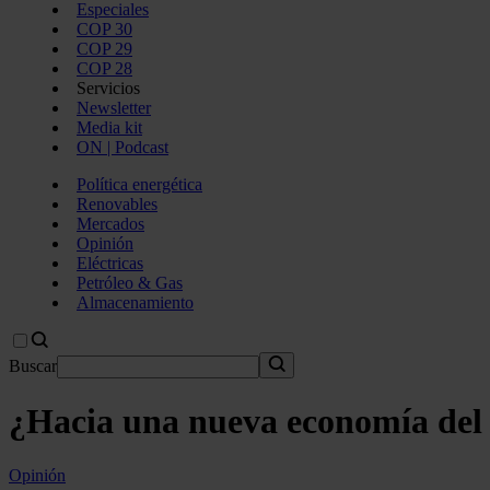
Especiales
COP 30
COP 29
COP 28
Servicios
Newsletter
Media kit
ON | Podcast
Política energética
Renovables
Mercados
Opinión
Eléctricas
Petróleo & Gas
Almacenamiento
Buscar
¿Hacia una nueva economía del 
Opinión