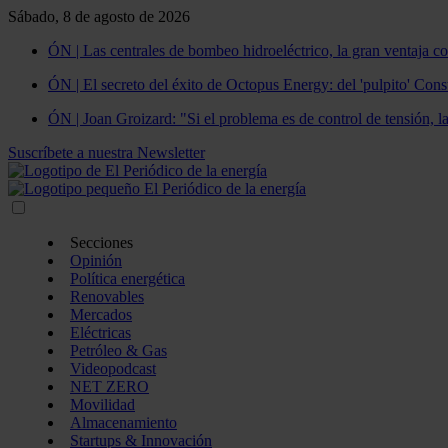
Sábado, 8 de agosto de 2026
ÓN | Las centrales de bombeo hidroeléctrico, la gran ventaja co
ÓN | El secreto del éxito de Octopus Energy: del 'pulpito' Const
ÓN | Joan Groizard: "Si el problema es de control de tensión, l
Suscríbete a nuestra Newsletter
Secciones
Opinión
Política energética
Renovables
Mercados
Eléctricas
Petróleo & Gas
Videopodcast
NET ZERO
Movilidad
Almacenamiento
Startups & Innovación