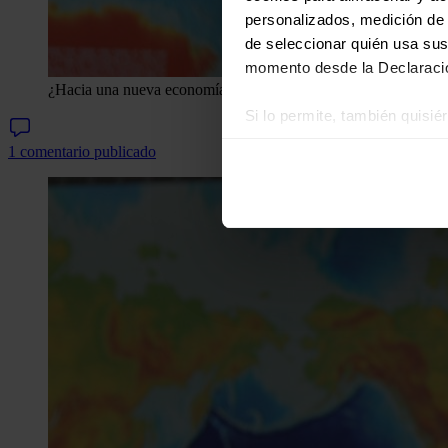
personalizados, medición de p
de seleccionar quién usa sus
momento desde la Declaració
¿Hacia una nueva economía del petróleo?
Si lo permite, también quisi
Recopilar información
1 comentario publicado
Identificar su disposi
Obtenga más información sob
datos
. Puede cambiar o reti
Las cookies de este sitio we
y analizar el tráfico. Ademá
redes sociales, publicidad y
que hayan recopilado a parti