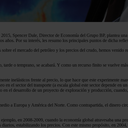
 2015, Spencer Dale, Director de Economía del Grupo BP, plantea una i
 años. Por su interés, les resumo los principales puntos de dicha refle
 sobre el mercado del petróleo y los precios del crudo, hemos venido rec
nto, tarde o temprano, se acabará. Y como un recurso finito se vuelve m
ente inelásticos frente al precio, lo que hace que este experimente mar
o en el sector del transporte (a escala global este sector depende en un
 en el desarrollo de un proyecto de exploración y producción, cuando, a
te medio a Europa y América del Norte. Como contrapartida, el dinero cir
or ejemplo, en 2008-2009, cuando la economía global atravesaba una pro
riles diarios, estabilizando los precios. Con este mismo propósito, en 2