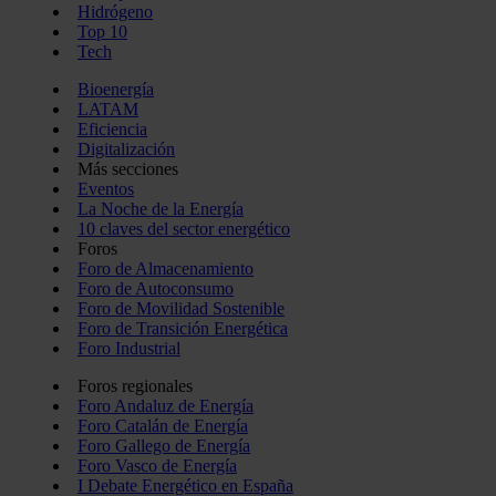
Hidrógeno
Top 10
Tech
Bioenergía
LATAM
Eficiencia
Digitalización
Más secciones
Eventos
La Noche de la Energía
10 claves del sector energético
Foros
Foro de Almacenamiento
Foro de Autoconsumo
Foro de Movilidad Sostenible
Foro de Transición Energética
Foro Industrial
Foros regionales
Foro Andaluz de Energía
Foro Catalán de Energía
Foro Gallego de Energía
Foro Vasco de Energía
I Debate Energético en España