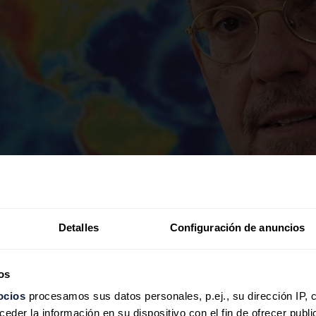
Detalles
Configuración de anuncios
os
ocios
procesamos sus datos personales, p.ej., su dirección IP, 
der la información en su dispositivo con el fin de ofrecer publi