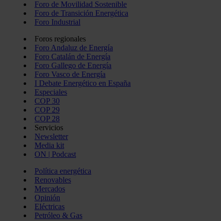
Foro de Movilidad Sostenible
Foro de Transición Energética
Foro Industrial
Foros regionales
Foro Andaluz de Energía
Foro Catalán de Energía
Foro Gallego de Energía
Foro Vasco de Energía
I Debate Energético en España
Especiales
COP 30
COP 29
COP 28
Servicios
Newsletter
Media kit
ON | Podcast
Política energética
Renovables
Mercados
Opinión
Eléctricas
Petróleo & Gas