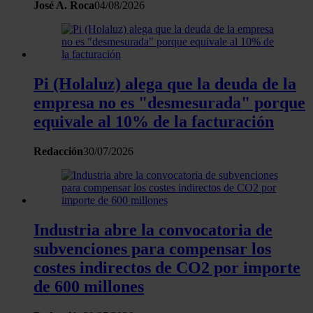
consentimiento en cualquier momento en la Declaración
José A. Roca
04/08/2026
de cookies.
Las cookies de este sitio web se usan para personalizar
el contenido y los anuncios, ofrecer funciones de redes
Pi (Holaluz) alega que la deuda de la
sociales y analizar el tráfico. Además, compartimos
empresa no es "desmesurada" porque
información sobre el uso que haga del sitio web con
equivale al 10% de la facturación
nuestros partners de redes sociales, publicidad y análisis
web, quienes pueden combinarla con otra información
Redacción
30/07/2026
que les haya proporcionado o que hayan recopilado a
partir del uso que haya hecho de sus servicios.
Industria abre la convocatoria de
subvenciones para compensar los
costes indirectos de CO2 por importe
de 600 millones