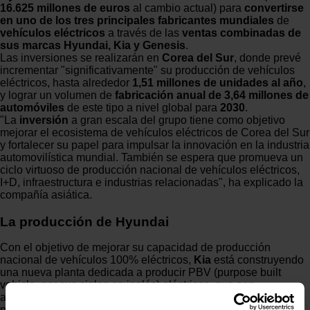
16.625 millones de euros
al cambio actual) para
convertirse
en uno de los tres principales fabricantes mundiales
de
vehículos
eléctricos
a través de las
ventas combinadas de
sus marcas Hyundai, Kia y Genesis
.
Las inversiones se realizarán en
Corea del Sur
, donde prevé
incrementar "significativamente" su producción de vehículos
eléctricos, hasta alrededor
1,51 millones de unidades al año
,
y lograr un volumen de
fabricación anual de 3,64 millones de
automóviles
de este tipo a nivel global para
2030
.
"La
inversión
a gran escala del grupo tiene como objetivo
mejorar el ecosistema de vehículos eléctricos de Corea del Sur
y fortalecer su papel para impulsar la innovación en la industria
automovilística mundial. También se espera que promueva un
ciclo virtuoso de producción nacional de vehículos eléctricos,
I+D, infraestructura e industrias relacionadas", ha explicado la
compañía asiática.
La producción de Hyundai
Con el objetivo de mejorar su capacidad de producción
nacional de vehículos 100% eléctricos,
Kia
está construyendo
una nueva planta dedicada a producir PBV (purpose built
vehicle, por sus siglas en inglés) eléctricos, que son
automóviles diseñados para adaptarse a diferentes
necesidades. Asimismo, Kia está ampliando las líneas de