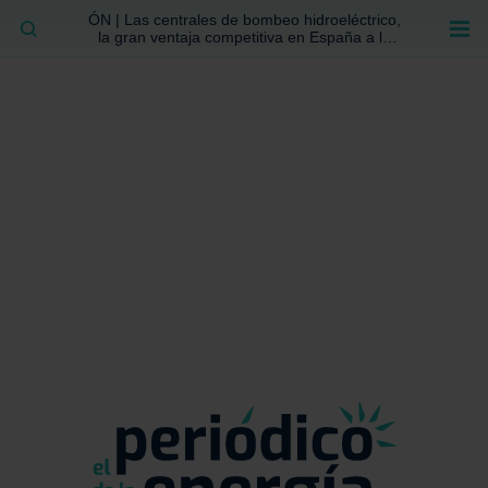
ÓN | Las centrales de bombeo hidroeléctrico,
BUSCAR
la gran ventaja competitiva en España a la
que no se ha prestado la atención suficiente