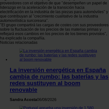
que les haya proporcionado o que hayan recopilado a
proveedores con el objetivo de que "desempeñen un papel de
partir del uso que haya hecho de sus servicios.
liderazgo en la aceleración de la transición hacia
electrificación en la industria de las piezas para automóviles" y
que contribuyan al "crecimiento cualitativo de la industria
automovilística surcoreana".
"El grupo compartirá las cargas de costes con sus proveedores
sobre la fluctuación de los precios de las materias primas y
reflejará esos cambios en los precios de los bienes provistos",
ha explicado la compañía.
Noticias relacionadas
La inversión energética en España
cambia de rumbo: las baterías y las
redes sustituyen al boom
renovable
Sandra Acosta
06/08/2026