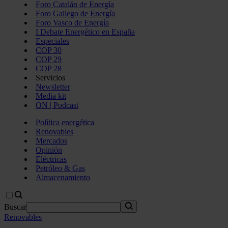
Foro Catalán de Energía
Foro Gallego de Energía
Foro Vasco de Energía
I Debate Energético en España
Especiales
COP 30
COP 29
COP 28
Servicios
Newsletter
Media kit
ON | Podcast
Política energética
Renovables
Mercados
Opinión
Eléctricas
Petróleo & Gas
Almacenamiento
Buscar
Renovables