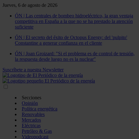
Jueves, 6 de agosto de 2026
ÓN | Las centrales de bombeo hidroeléctrico, la gran ventaja
competitiva en España a la que no se ha prestado la atención
suficiente
ÓN | El secreto del éxito de Octopus Energy: del 'pulpito'
Constantine a generar confianza en el cliente
ÓN | Joan Groizard: "Si el problema es de control de tensión,
la respuesta desde luego no es la nuclear"
Suscríbete a nuestra Newsletter
Secciones
Opinión
Política energética
Renovables
Mercados
Eléctricas
Petróleo & Gas
Videopodcast