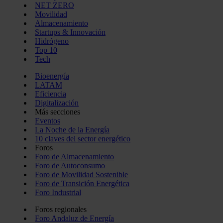
NET ZERO
Movilidad
Almacenamiento
Startups & Innovación
Hidrógeno
Top 10
Tech
Bioenergía
LATAM
Eficiencia
Digitalización
Más secciones
Eventos
La Noche de la Energía
10 claves del sector energético
Foros
Foro de Almacenamiento
Foro de Autoconsumo
Foro de Movilidad Sostenible
Foro de Transición Energética
Foro Industrial
Foros regionales
Foro Andaluz de Energía