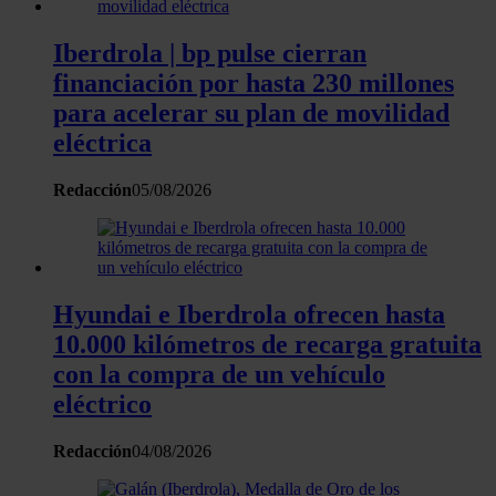
Las cookies de este sitio web se usan para personalizar el
contenido y los anuncios, ofrecer funciones de redes sociale
Iberdrola | bp pulse cierran
analizar el tráfico. Además, compartimos información sobre 
financiación por hasta 230 millones
uso que haga del sitio web con nuestros partners de redes
para acelerar su plan de movilidad
sociales, publicidad y análisis web, quienes pueden combina
con otra información que les haya proporcionado o que haya
eléctrica
recopilado a partir del uso que haya hecho de sus servicios.
Redacción
05/08/2026
Hyundai e Iberdrola ofrecen hasta
10.000 kilómetros de recarga gratuita
con la compra de un vehículo
eléctrico
Redacción
04/08/2026