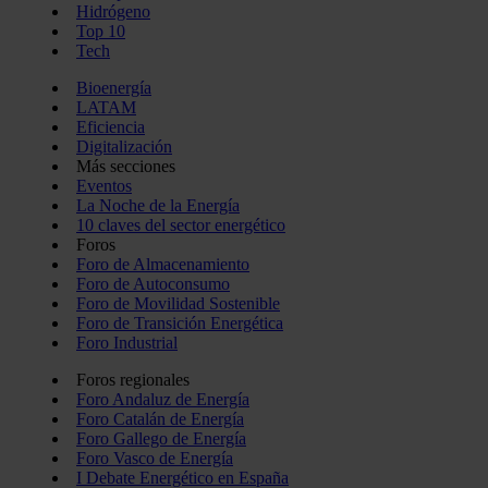
Hidrógeno
Top 10
Tech
Bioenergía
LATAM
Eficiencia
Digitalización
Más secciones
Eventos
La Noche de la Energía
10 claves del sector energético
Foros
Foro de Almacenamiento
Foro de Autoconsumo
Foro de Movilidad Sostenible
Foro de Transición Energética
Foro Industrial
Foros regionales
Foro Andaluz de Energía
Foro Catalán de Energía
Foro Gallego de Energía
Foro Vasco de Energía
I Debate Energético en España