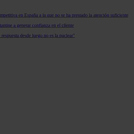
mpetitiva en España a la que no se ha prestado la atención suficiente
antine a generar confianza en el cliente
a respuesta desde luego no es la nuclear"