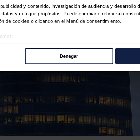
ublicidad y contenido, investigación de audiencia y desarrollo d
 datos y con qué propósitos. Puede cambiar o retirar su consent
n de cookies o clicando en el Menú de consentimiento.
éramos:
 sobre su ubicación geográfica que puede tener una precisión d
tivo analizándolo activamente para buscar características específ
Denegar
re cómo se procesan sus datos personales y establezca sus pr
rar su consentimiento en cualquier momento en la Declaración d
b se usan para personalizar el contenido y los anuncios, ofrecer
s, compartimos información sobre el uso que haga del sitio web 
 análisis web, quienes pueden combinarla con otra información q
r del uso que haya hecho de sus servicios.