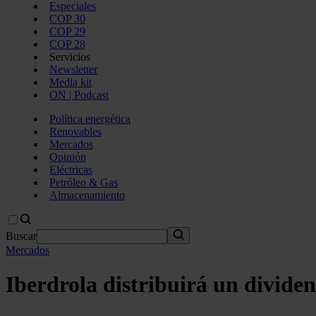
Especiales
COP 30
COP 29
COP 28
Servicios
Newsletter
Media kit
ON | Podcast
Política energética
Renovables
Mercados
Opinión
Eléctricas
Petróleo & Gas
Almacenamiento
Buscar
Mercados
Iberdrola distribuirá un dividen