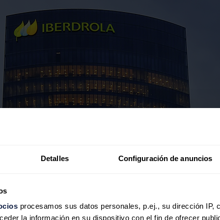
Detalles
Configuración de anuncios
os
ocios
procesamos sus datos personales, p.ej., su dirección IP, 
der la información en su dispositivo con el fin de ofrecer publi