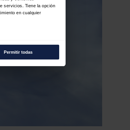
e servicios. Tiene la opción
imiento en cualquier
e varios metros
icas (huellas digitales)
Permitir todas
eferencias en la
sección de
e cookies.
 funciones de redes sociales
con nuestros partners de
ue les haya proporcionado o