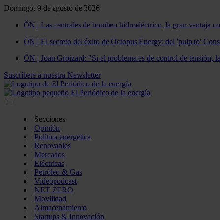
Domingo, 9 de agosto de 2026
ÓN | Las centrales de bombeo hidroeléctrico, la gran ventaja co
ÓN | El secreto del éxito de Octopus Energy: del 'pulpito' Const
ÓN | Joan Groizard: "Si el problema es de control de tensión, l
Suscríbete a nuestra Newsletter
Secciones
Opinión
Política energética
Renovables
Mercados
Eléctricas
Petróleo & Gas
Videopodcast
NET ZERO
Movilidad
Almacenamiento
Startups & Innovación