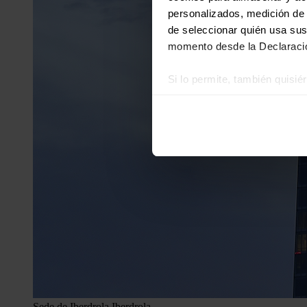
personalizados, medición de p
de seleccionar quién usa sus
momento desde la Declaració
Si lo permite, también quisi
Recopilar información
Identificar su disposi
Obtenga más información sob
datos
. Puede cambiar o reti
Las cookies de este sitio we
y analizar el tráfico. Ademá
redes sociales, publicidad y
que hayan recopilado a parti
Sede de Iberdrola.
Iberdrola