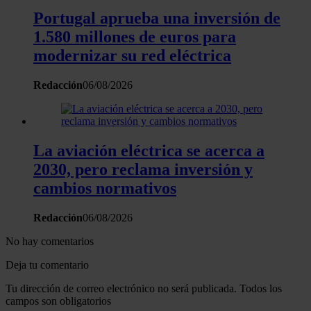
web, quienes pueden combinarla con otra información
Portugal aprueba una inversión de
que les haya proporcionado o que hayan recopilado a
1.580 millones de euros para
partir del uso que haya hecho de sus servicios.
modernizar su red eléctrica
Redacción
06/08/2026
La aviación eléctrica se acerca a
2030, pero reclama inversión y
cambios normativos
Redacción
06/08/2026
No hay comentarios
Deja tu comentario
Tu dirección de correo electrónico no será publicada. Todos los
campos son obligatorios