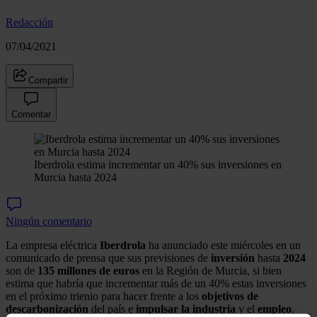
Redacción
07/04/2021
Compartir
Comentar
Iberdrola estima incrementar un 40% sus inversiones en
Murcia hasta 2024
Ningún comentario
La empresa eléctrica
Iberdrola
ha anunciado este miércoles en un
comunicado de prensa que sus previsiones de
inversión
hasta
2024
son de
135 millones de euros
en la Región de Murcia, si bien
estima que habría que incrementar más de un 40% estas inversiones
en el próximo trienio para hacer frente a los
objetivos de
descarbonización
del país e
impulsar la industria
y el
empleo
.