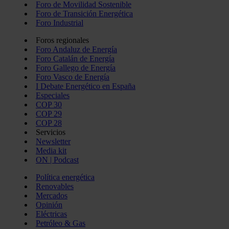
Foro de Movilidad Sostenible
Foro de Transición Energética
Foro Industrial
Foros regionales
Foro Andaluz de Energía
Foro Catalán de Energía
Foro Gallego de Energía
Foro Vasco de Energía
I Debate Energético en España
Especiales
COP 30
COP 29
COP 28
Servicios
Newsletter
Media kit
ON | Podcast
Política energética
Renovables
Mercados
Opinión
Eléctricas
Petróleo & Gas