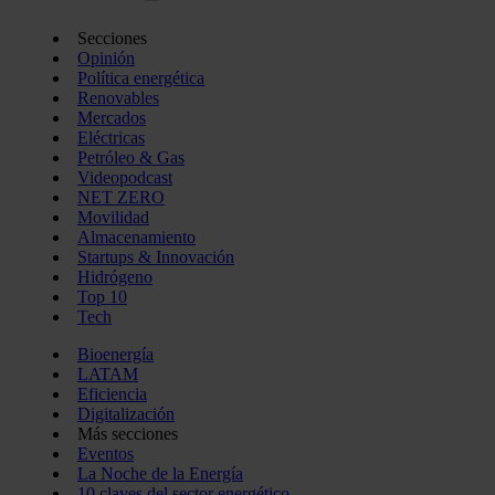
Secciones
Opinión
Política energética
Renovables
Mercados
Eléctricas
Petróleo & Gas
Videopodcast
NET ZERO
Movilidad
Almacenamiento
Startups & Innovación
Hidrógeno
Top 10
Tech
Bioenergía
LATAM
Eficiencia
Digitalización
Más secciones
Eventos
La Noche de la Energía
10 claves del sector energético