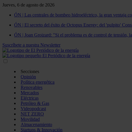
Jueves, 6 de agosto de 2026
ÓN | Las centrales de bombeo hidroeléctrico, la gran ventaja co
ÓN | El secreto del éxito de Octopus Energy: del 'pulpito' Const
ÓN | Joan Groizard: "Si el problema es de control de tensión, l
Suscríbete a nuestra Newsletter
Secciones
Opinión
Política energética
Renovables
Mercados
Eléctricas
Petróleo & Gas
Videopodcast
NET ZERO
Movilidad
Almacenamiento
Startups & Innovación