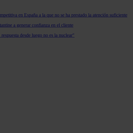
mpetitiva en España a la que no se ha prestado la atención suficiente
antine a generar confianza en el cliente
a respuesta desde luego no es la nuclear"