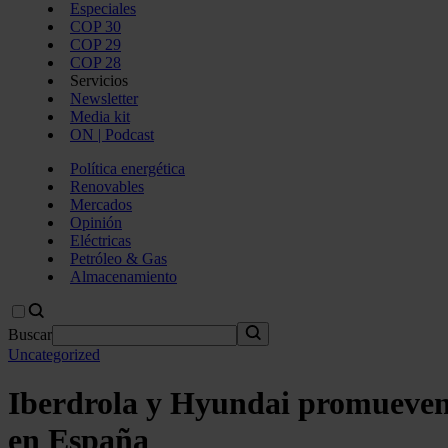
Especiales
COP 30
COP 29
COP 28
Servicios
Newsletter
Media kit
ON | Podcast
Política energética
Renovables
Mercados
Opinión
Eléctricas
Petróleo & Gas
Almacenamiento
Buscar
Uncategorized
Iberdrola y Hyundai promueven u
en España