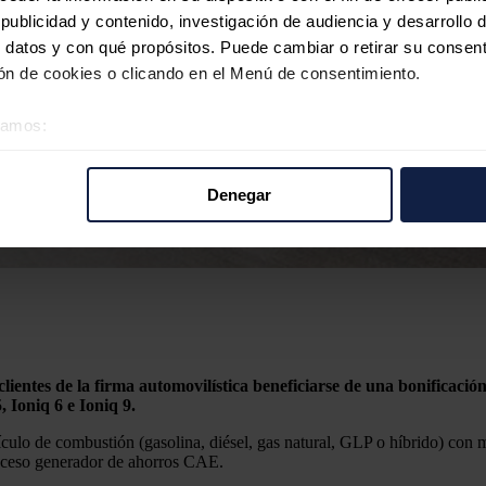
ublicidad y contenido, investigación de audiencia y desarrollo d
 datos y con qué propósitos. Puede cambiar o retirar su consent
n de cookies o clicando en el Menú de consentimiento.
éramos:
 sobre su ubicación geográfica que puede tener una precisión d
tivo analizándolo activamente para buscar características específ
Denegar
re cómo se procesan sus datos personales y establezca sus pr
rar su consentimiento en cualquier momento en la Declaración d
b se usan para personalizar el contenido y los anuncios, ofrecer
s, compartimos información sobre el uso que haga del sitio web 
 análisis web, quienes pueden combinarla con otra información q
r del uso que haya hecho de sus servicios.
clientes de la firma automovilística beneficiarse de una bonificac
 Ioniq 6 e Ioniq 9.
ículo de combustión (gasolina, diésel, gas natural, GLP o híbrido) con 
roceso generador de ahorros CAE.