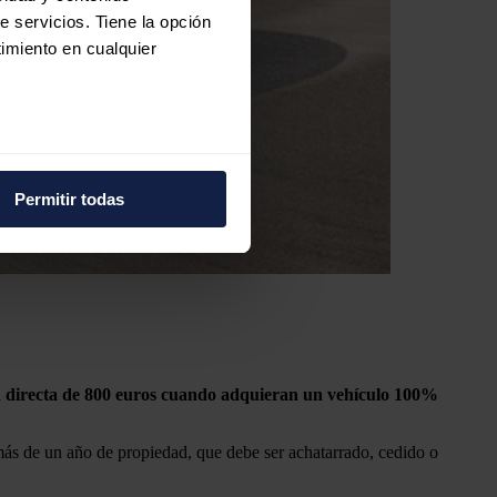
e servicios. Tiene la opción
imiento en cualquier
e varios metros
icas (huellas digitales)
Permitir todas
eferencias en la
sección de
e cookies.
 funciones de redes sociales
con nuestros partners de
ue les haya proporcionado o
ión directa de 800 euros cuando adquieran un vehículo 100%
más de un año de propiedad, que debe ser achatarrado, cedido o