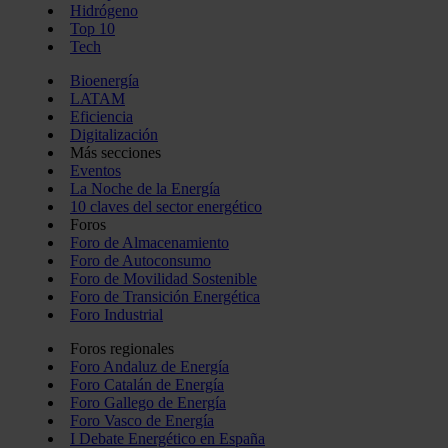
Hidrógeno
Top 10
Tech
Bioenergía
LATAM
Eficiencia
Digitalización
Más secciones
Eventos
La Noche de la Energía
10 claves del sector energético
Foros
Foro de Almacenamiento
Foro de Autoconsumo
Foro de Movilidad Sostenible
Foro de Transición Energética
Foro Industrial
Foros regionales
Foro Andaluz de Energía
Foro Catalán de Energía
Foro Gallego de Energía
Foro Vasco de Energía
I Debate Energético en España