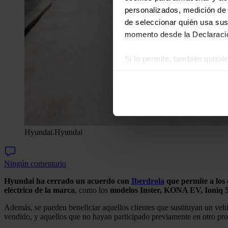
personalizados, medición de p
de seleccionar quién usa sus
momento desde la Declaració
Si lo permite, también quisi
Recopilar información
Identificar su disposi
Obtenga más información sob
datos
. Puede cambiar o reti
Hyundai.
Hyundai
Las cookies de este sitio we
y analizar el tráfico. Ademá
redes sociales, publicidad y
Ningún comentario
que hayan recopilado a parti
Hyundai ha cerrado un acuerdo con
Iberdrola
que permite a los 
eléctrico de la marca
, como los
modelos Inster, KONA EV, Ioniq 5,
Además, se pueden beneficiar aquellos clientes que sustituyan un veh
vendido, y aquellos que no hayan participado previamente en otro p